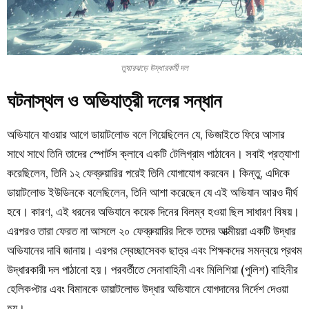
তুষারঝড়ে উদ্ধারকর্মী দল
ঘটনাস্থল ও অভিযাত্রী দলের সন্ধান
অভিযানে যাওয়ার আগে ডায়াটলোভ বলে গিয়েছিলেন যে, ভিজাইতে ফিরে আসার
সাথে সাথে তিনি তাদের স্পোর্টস ক্লাবে একটি টেলিগ্রাম পাঠাবেন। সবাই প্রত্যাশা
করেছিলেন, তিনি ১২ ফেব্রুয়ারির পরেই তিনি যোগাযোগ করবেন। কিন্তু, এদিকে
ডায়াটলোভ ইউডিনকে বলেছিলেন, তিনি আশা করেছেন যে এই অভিযান আরও দীর্ঘ
হবে। কারণ, এই ধরনের অভিযানে কয়েক দিনের বিলম্ব হওয়া ছিল সাধারণ বিষয়।
এরপরও তারা ফেরত না আসলে ২০ ফেব্রুয়ারির দিকে তদের আত্মীয়রা একটি উদ্ধার
অভিযানের দাবি জানায়। এরপর স্বেচ্ছাসেবক ছাত্র এবং শিক্ষকদের সমন্বয়ে প্রথম
উদ্ধারকারী দল পাঠানো হয়। পরবর্তীতে সেনাবাহিনী এবং মিলিশিয়া (পুলিশ) বাহিনীর
হেলিকপ্টার এবং বিমানকে ডায়াটলোভ উদ্ধার অভিযানে যোগদানের নির্দেশ দেওয়া
হয়।