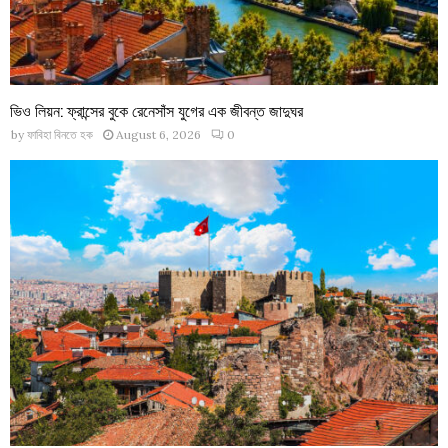
ভিও লিয়ন: ফ্রান্সের বুকে রেনেসাঁস যুগের এক জীবন্ত জাদুঘর
by
ফাবিহা বিনতে হক
August 6, 2026
0