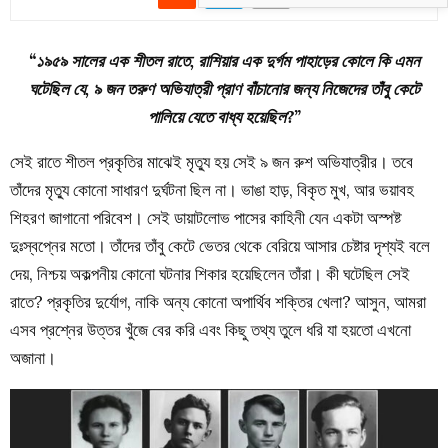
“১৯৫৯ সালের এক শীতল রাতে, রাশিয়ার এক দুর্গম পাহাড়ের কোলে কি এমন
ঘটেছিল যে, ৯ জন তরুণ অভিযাত্রী প্রাণ বাঁচানোর জন্য নিজেদের তাঁবু কেটে
পালিয়ে যেতে বাধ্য হয়েছিল?”
সেই রাতে শীতল প্রকৃতির মাঝেই মৃত্যু হয় সেই ৯ জন রুশ অভিযাত্রীর। তবে
তাঁদের মৃত্যু কোনো সাধারণ দুর্ঘটনা ছিল না। ভাঙা হাড়, বিকৃত মুখ, আর ভয়াবহ
শিহরণ জাগানো পরিবেশ। সেই ডায়াটলোভ পাসের কাহিনী যেন একটা অস্পষ্ট
দুঃস্বপ্নের মতো। তাঁদের তাঁবু কেটে ভেতর থেকে বেরিয়ে আসার চেষ্টার দৃশ্যই বলে
দেয়, নিশ্চয় অকল্পনীয় কোনো ঘটনার শিকার হয়েছিলেন তাঁরা। কী ঘটেছিল সেই
রাতে? প্রকৃতির দুর্যোগ, নাকি অন্য কোনো অপার্থিব শক্তির খেলা? আসুন, আমরা
এসব প্রশ্নের উত্তর খুঁজে বের করি এবং কিছু তথ্য তুলে ধরি যা হয়তো এখনো
অজানা।