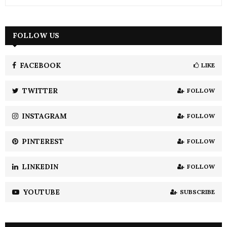
e
a
S
r
c
FOLLOW US
E
h
f
A
o
FACEBOOK
LIKE
r
R
:
TWITTER
FOLLOW
C
INSTAGRAM
FOLLOW
H
PINTEREST
FOLLOW
LINKEDIN
FOLLOW
YOUTUBE
SUBSCRIBE