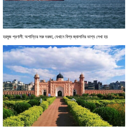
হরমুজ প্রণালী: অশান্তির সরু দরজা, যেখানে বিশ্ব জ্বালানির ভাগ্য লেখা হয়