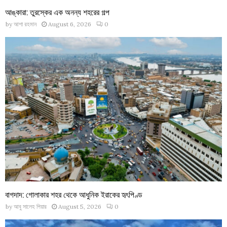
আঙ্কারা: তুরস্কের এক অনন্য শহরের গল্প
by
আশা রহমান
August 6, 2026
0
বাগদাদ: গোলাকার শহর থেকে আধুনিক ইরাকের হৃৎপিণ্ড
by
আবু সালেহ পিয়ার
August 5, 2026
0