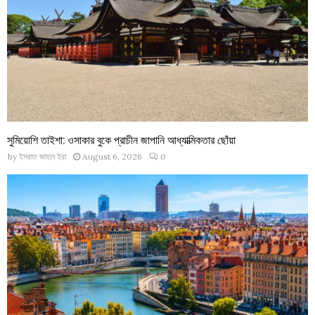
সুমিয়োশি তাইশা: ওসাকার বুকে প্রাচীন জাপানি আধ্যাত্মিকতার ছোঁয়া
by
ইসরাত জাহান ইরা
August 6, 2026
0