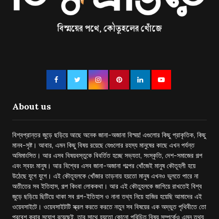
About us
বিশ্বপ্রান্তর জুড়ে ছড়িয়ে আছে অনেক জানা-অজানা বিস্ময়! এগুলোর কিছু প্রাকৃতিক, কিছু
মানব-সৃষ্ট। আবার, এমন কিছু বিষয় রয়েছে যেগুলোর রহস্য মানুষের কাছে এখন পর্যন্ত
অমিমাংসিত। আর এসব বিষয়বস্তুকে বিবর্তিত হচ্ছে সভ্যতা, সংস্কৃতি, দেশ-সমাজের গল্প
এবং স্বয়ং মানুষ। আর বিশ্বের এসব জানা-অজানা গল্পের খোঁজেই মানুষ কৌতূহলী হয়ে
উঠেছে যুগে যুগে। এই কৌতূহলকে খোঁজার তাড়নায় হয়তো মানুষ এখনও ভুলতে পারে না
অতীতের সব ইতিহাস, গল্প কিংবা লোককথা। আর এই কৌতুহলকে জাগিয়ে রাখতেই বিশ্ব
জুড়ে ছড়িয়ে ছিটিয়ে থাকা সব গল্প-ইতিহাস ও নানা তথ্য নিয়ে হাজির হয়েছি আমাদের এই
ওয়েবসাইটে। ওয়েবসাইটটি স্ক্রল করতে করতে নতুন সব বিষয়ের এক অদ্ভুত পৃথিবীতে তো
প্রবেশ করার সুযোগ রয়েছেই, তার সাথে হয়তো কোনো পরিচিত বিষয় সম্পর্কেও এমন তথ্য