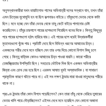
অনুসন্ধানকারীরা যখন ডায়াটলোভ পাসের অভিযাত্রী দলের সন্ধানে যান, তখন তাঁরা
এমন চিত্রের মুখোমুখি হন যা ছিল কল্পনারও বাইরে। তাঁবুগুলো ভেতর থেকে কাটা
ছিল। মনে হচ্ছে যেন তাঁরা ভেতর থেকে তাবু কেটে বাইরে পালানোর চেষ্টা
করেছিলেন। তাঁবুর চারপাশে পায়ের ছাপগুলো গিয়েছিল বনের দিকে। কিন্তু কিছুদূর
পরে পায়ের ছাপগুলো হঠাৎ হারিয়ে যায়। এই পায়ের ছাপ ধরেই উদ্ধারকর্মীরা
মৃতদেহগুলো খুঁজে পায়। প্রতিটি দেহে ছিল বিভিন্ন ধরণের আঘাতের চিহ্ন।
একজনের শরীর দেখে মনে হচ্ছিল যেন তার ওপর দিয়ে কোনো বিশাল কিছু চলে
গেছে। কিন্তু বাহ্যিক কোনও আঘাতের চিহ্ন পাওয়া যায়নি। কারো শরীরে
তেজস্ক্রিয়তার উপস্থিতি ছিল। সবচেয়ে ভৌতিক দিক ছিল একজন অভিযাত্রীর
জিহ্বা এবং চোখ বের হয়ে ছিল। এরকম আঘাত খুবই অস্বাভাবিক। যা সাধারণ
প্রাকৃতিক কারণে ঘটতে পারে না। এই সব লক্ষণ ঠান্ডায় মারা যাওয়া মানুষদের শরীরে
থাকে না।
প্রচণ্ড ঠান্ডায় তাঁরা কোন বিপদে পড়েছিলেন? কেন তারা তাঁবু থেকে বেরিয়ে তুষারের
ভেতর খালি পায়ে দৌড়াচ্ছিলেন? এইসব দেখে মনে হয়েছিল যেন কোনো অজানা