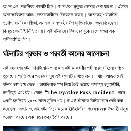
অংশে এই তেজস্ক্রিয় পদার্থটি ছিল। যা সাধারণ মৃত্যুর ক্ষেত্রে দেখা যায় না। এইসব
অস্বাভাবিকতা আজও তদন্তকারীদের বিভ্রান্ত করছে। অনেকেই প্রাকৃতিক
দুর্যোগ, সামরিক পরীক্ষা, এমনকি ভিনগ্রহীর উপস্থিতি নিয়েও তত্ত্ব দিয়েছেন।
কিন্তু কোনটাই নিশ্চিত নয়। এই ঘটনা যেন বিজ্ঞানের বুকে রেখে যাওয়া এক
অমীমাংসিত ধাঁধা।
ঘটনাটির প্রভাব ও পরবর্তী কালের আলোচনা
এই রহস্যময় ঘটনা
ডায়াটলোভ পাস
কে একটি আকর্ষণীয় পর্যটনকেন্দ্র হিসেবে গড়ে
তুলেছে। প্রতি বছর অনেক মানুষ এই স্থানটি দেখতে যান। এখানে আজও সেই
ঘটনার ছাপ রয়ে গেছে।
ডায়াটলোভ পাস
নিয়ে তৈরি হয়েছে অসংখ্য ডকুমেন্টারি,
চলচ্চিত্র এবং বই। যেমন,
“The Dyatlov Pass Incident”
নামে
একটি চলচ্চিত্র ২০১৩ সালে মুক্তি পায়। যা এই ঘটনাকে ভিত্তি করে তৈরি করা
হয়েছিল। এছাড়াও, এই ঘটনা নিয়ে অনেক ইতিহাসবিদ, গবেষক এবং উৎসাহী মানুষ
গবেষণা করছেন এবং নতুন তত্ত্ব তৈরি করছেন।