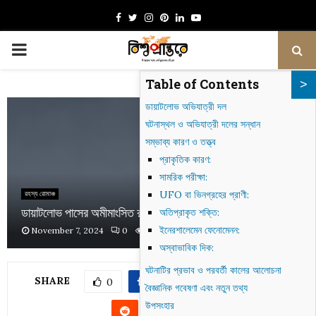
Facebook
Twitter
Instagram
Pinterest
Linkedin
Youtube
PRIMARY
Table of Contents
MENU
ডায়াটলোভ অভিযাত্রী দল
ঘটনাস্থল ও অভিযাত্রী দলের সন্ধান
সম্ভাব্য কারণ ও তত্ত্ব
প্রাকৃতিক কারণ:
সামরিক পরীক্ষা:
UFO বা ভিনগ্রহের প্রাণী:
রহস্য রোমাঞ্চ
ডায়াটলোভ পাসের অমীমাংসিত রহস্য: দুর্ঘটনা নাকি অন্য কিছু?
অতিপ্রাকৃত শক্তি:
ইনেরশালেমেন ফেনোমেনন:
November 7, 2024
0
1000
অস্বাভাবিক দিক:
ঘটনাটির প্রভাব ও পরবর্তী কালের আলোচনা
SHARE
0
বৈজ্ঞানিক গবেষণা এবং নতুন তথ্য
উপসংহার