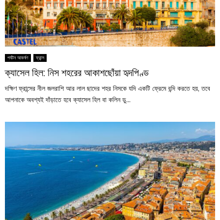
পর্যটন আকর্ষণ
ফ্রান্স
ক্যাসেল হিল: নিস শহরের আকাশছোঁয়া হৃদপিণ্ড
দক্ষিণ ফ্রান্সের নীল জলরাশি আর লাল ছাদের শহর নিসকে যদি একটি ফ্রেমে বন্দি করতে হয়, তবে
আপনাকে অবশ্যই দাঁড়াতে হবে ক্যাসেল হিল বা কলিন ডু...