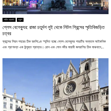
পর্যটন আকর্ষণ
ফ্রান্স
প্লেস বেলেক্যুর: রাজা চতুর্দশ লুই থেকে লিটল প্রিন্সের স্মৃতিবিজড়িত
চত্বর
ফ্রান্সের লিয়ন শহরের ঠিক হৃদপিণ্ডে স্পন্দিত হচ্ছে প্লেস বেলেক্যুর শহরটির অন্যতম আইকনিক
এবং প্রাণবন্ত এক উন্মুক্ত প্রান্তর। রোন এবং সোন নদীর মায়াবী জলরাশির ঠিক মাঝখানে,...