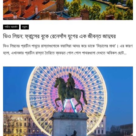
পর্যটন আকর্ষণ
ফ্রান্স
ভিও লিয়ন: ফ্রান্সের বুকে রেনেসাঁস যুগের এক জীবন্ত জাদুঘর
ভিও লিয়নের প্রাচীন পাথুরে রাস্তাগুলোকে ফরাসিরা আদর করে ডাকে ‘বিড়ালের মাথা’। এর কারণ
হলো, এখানকার প্রাচীন রাস্তা তৈরিতে ব্যবহৃত গোল গোল পাথরগুলো দেখতে অবিকল ছোট...