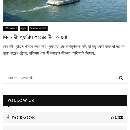
পর্যটন আকর্ষণ
ফ্রান্স
বিস্ময়কর জলরাশি
সিন নদী: প্যারিস শহরের নীল আয়না
সিন নদী প্যারিস শহরের মধ্য দিয়ে প্রবাহিত এক মনোমুগ্ধকর নদী, যা শুধু একটি জলধারা নয় বরং
পুরো শহরের সৌন্দর্য, ইতিহাস এবং জীবনধারার জীবন্ত প্রতিচ্ছবি হিসেবে...
S
e
a
S
r
c
FOLLOW US
E
h
f
A
o
FACEBOOK
LIKE
r
R
: