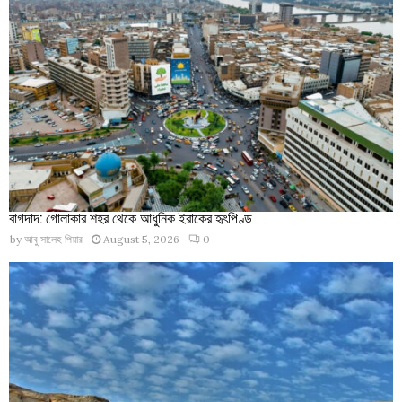
বাগদাদ: গোলাকার শহর থেকে আধুনিক ইরাকের হৃৎপিণ্ড
by
আবু সালেহ পিয়ার
August 5, 2026
0