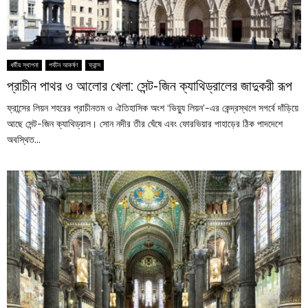
ধর্মীয় স্থাপনা
পর্যটন আকর্ষণ
ফ্রান্স
প্রাচীন পাথর ও আলোর খেলা: সেন্ট-জিন ক্যাথিড্রালের জাদুকরী রূপ
ফ্রান্সের লিয়ন শহরের প্রাচীনতম ও ঐতিহাসিক অংশ ‘ভিয়্যু লিয়ন’-এর কেন্দ্রস্থলে সগর্বে দাঁড়িয়ে
আছে সেন্ট-জিন ক্যাথিড্রাল। সোন নদীর তীর ঘেঁষে এবং ফোরভিয়ার পাহাড়ের ঠিক পাদদেশে
অবস্থিত...