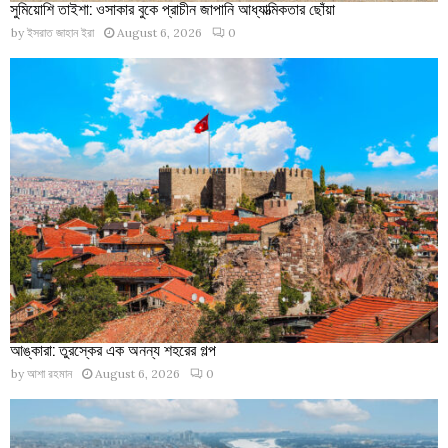
সুমিয়োশি তাইশা: ওসাকার বুকে প্রাচীন জাপানি আধ্যাত্মিকতার ছোঁয়া
by
ইসরাত জাহান ইরা
August 6, 2026
0
আঙ্কারা: তুরস্কের এক অনন্য শহরের গল্প
by
আশা রহমান
August 6, 2026
0