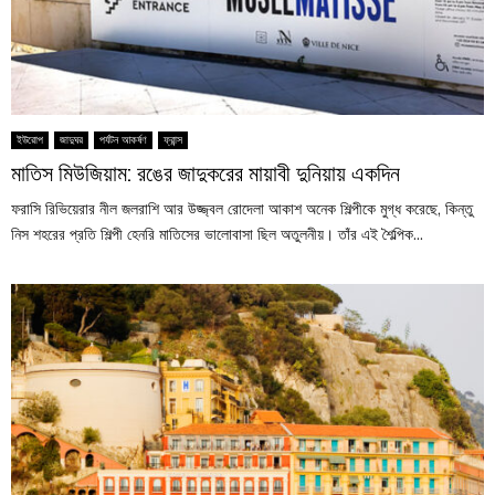
ইউরোপ
জাদুঘর
পর্যটন আকর্ষণ
ফ্রান্স
মাতিস মিউজিয়াম: রঙের জাদুকরের মায়াবী দুনিয়ায় একদিন
ফরাসি রিভিয়েরার নীল জলরাশি আর উজ্জ্বল রোদেলা আকাশ অনেক শিল্পীকে মুগ্ধ করেছে, কিন্তু
নিস শহরের প্রতি শিল্পী হেনরি মাতিসের ভালোবাসা ছিল অতুলনীয়। তাঁর এই শৈল্পিক...