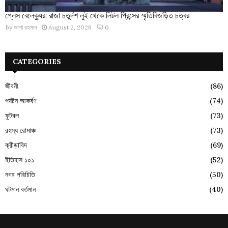
প্লেস বেলেক্যুর: রাজা চতুর্দশ লুই থেকে লিটল প্রিন্সের স্মৃতিবিজড়িত চত্বর
by
আশা রহমান
August 2, 2026
0
CATEGORIES
জীবনী
(86)
পর্যটন আকর্ষণ
(74)
ফুটবল
(73)
রহস্য রোমাঞ্চ
(73)
ক্রীড়াবিদ
(69)
ইতিহাস ১০১
(52)
নগর পরিচিতি
(50)
ঘটমান বর্তমান
(40)