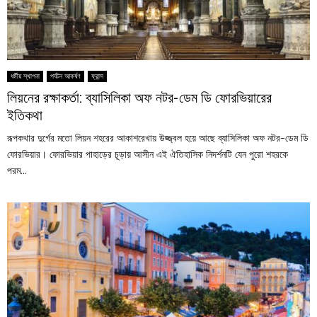
ধর্মীয় স্থাপনা
পর্যটন আকর্ষণ
ফ্রান্স
লিয়নের রক্ষাকর্তা: ব্যাসিলিকা অফ নটর-ডেম ডি ফোরভিয়ারের
ইতিকথা
রূপকথার দুর্গের মতো লিয়ন শহরের আকাশরেখায় উজ্জ্বল হয়ে আছে ব্যাসিলিকা অফ নটর-ডেম ডি
ফোরভিয়ার। ফোরভিয়ার পাহাড়ের চূড়ায় আসীন এই ঐতিহাসিক নিদর্শনটি যেন পুরো শহরকে
পরম...