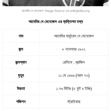
আদেমির দে মেনেজেস- Image Source: en.wikipedia.org
আদেমির দে মেনেজেস এর ব্যক্তিগত তথ্য
নাম
আদেমির মার্কুয়েস দে মেনেজেস
জন্ম
৮ নভেম্বর ১৯২২
জন্মস্থান
রেসিফে , ব্রাজিল
মৃত্যু
১১ মে ১৯৯৬ (বয়স ৭৩)
উচ্চতা
১.৭৬ মিটার (৫ ফুট ৯ ইঞ্চি)
পজিশন
স্ট্রাইকার