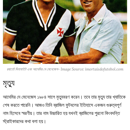
রবার্তো দিনামাইট এবং আদেমির দে মেনেজেস- Image Source: imortaisdofutebol.com
মৃত্যু
আদেমির দে মেনেজেস ১৯৮৪ সালে মৃত্যুবরণ করেন। তবে তার মৃত্যু তার খ্যাতিকে
শেষ করতে পারেনি। আজও তিনি ব্রাজিল ফুটবলের ইতিহাসে একজন গুরুত্বপূর্ণ
নাম হিসেবে স্মরণীয়। তার নাম উচ্চারিত হয় যখনই ব্রাজিলের পুরনো কিংবদন্তি
স্ট্রাইকারদের কথা বলা হয়।