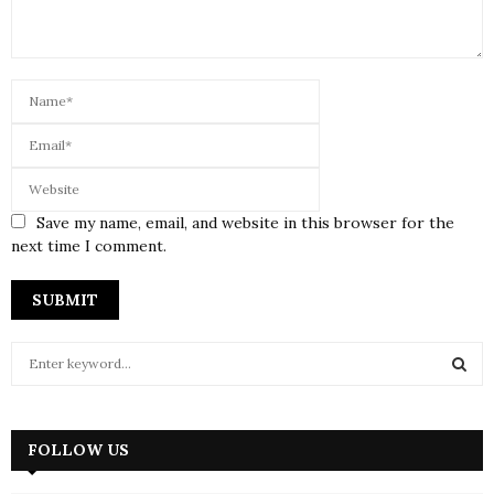
Save my name, email, and website in this browser for the
next time I comment.
S
e
a
S
r
c
FOLLOW US
E
h
f