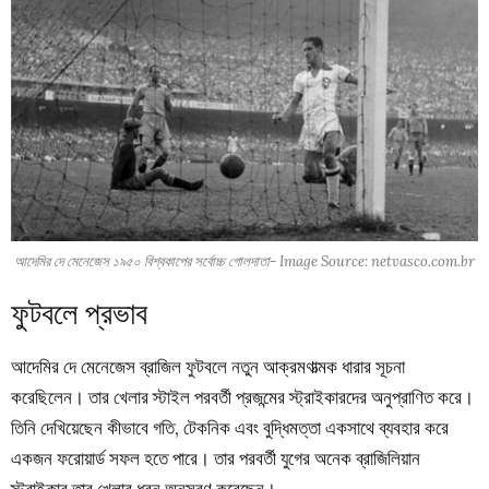
আদেমির দে মেনেজেস ১৯৫০ বিশ্বকাপের সর্বোচ্চ গোলদাতা- Image Source: netvasco.com.br
ফুটবলে প্রভাব
আদেমির দে মেনেজেস ব্রাজিল ফুটবলে নতুন আক্রমণাত্মক ধারার সূচনা
করেছিলেন। তার খেলার স্টাইল পরবর্তী প্রজন্মের স্ট্রাইকারদের অনুপ্রাণিত করে।
তিনি দেখিয়েছেন কীভাবে গতি, টেকনিক এবং বুদ্ধিমত্তা একসাথে ব্যবহার করে
একজন ফরোয়ার্ড সফল হতে পারে।
তার পরবর্তী যুগের অনেক ব্রাজিলিয়ান
স্ট্রাইকার তার খেলার ধরন অনুসরণ করেছেন।