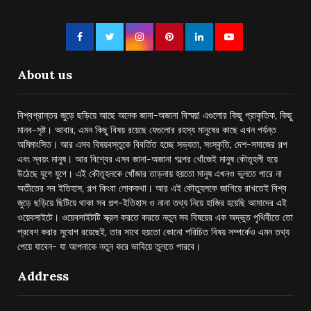
About us
বিশ্বপ্রান্তর জুড়ে ছড়িয়ে আছে অনেক জানা-অজানা বিস্ময়! এগুলোর কিছু প্রাকৃতিক, কিছু
মানব-সৃষ্ট। আবার, এমন কিছু বিষয় রয়েছে যেগুলোর রহস্য মানুষের কাছে এখন পর্যন্ত
অমিমাংসিত। আর এসব বিষয়বস্তুকে বিবর্তিত হচ্ছে সভ্যতা, সংস্কৃতি, দেশ-সমাজের গল্প
এবং স্বয়ং মানুষ। আর বিশ্বের এসব জানা-অজানা গল্পের খোঁজেই মানুষ কৌতূহলী হয়ে
উঠেছে যুগে যুগে। এই কৌতূহলকে খোঁজার তাড়নায় হয়তো মানুষ এখনও ভুলতে পারে না
অতীতের সব ইতিহাস, গল্প কিংবা লোককথা। আর এই কৌতুহলকে জাগিয়ে রাখতেই বিশ্ব
জুড়ে ছড়িয়ে ছিটিয়ে থাকা সব গল্প-ইতিহাস ও নানা তথ্য নিয়ে হাজির হয়েছি আমাদের এই
ওয়েবসাইটে। ওয়েবসাইটটি স্ক্রল করতে করতে নতুন সব বিষয়ের এক অদ্ভুত পৃথিবীতে তো
প্রবেশ করার সুযোগ রয়েছেই, তার সাথে হয়তো কোনো পরিচিত বিষয় সম্পর্কেও এমন তথ্য
পেয়ে যাবেন- যা আপনাকে নতুন করে ভাবিয়ে তুলতে পারবে।
Address