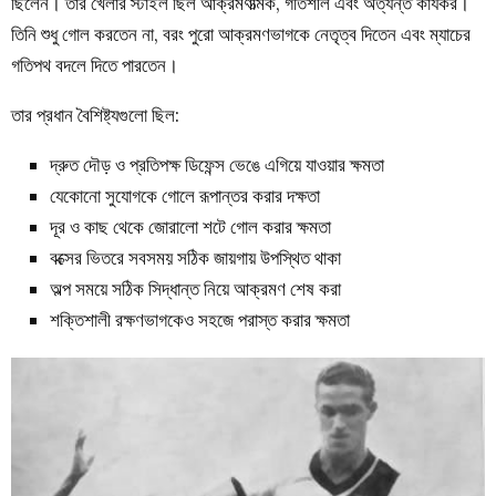
ছিলেন। তার খেলার স্টাইল ছিল আক্রমণাত্মক, গতিশীল এবং অত্যন্ত কার্যকর।
তিনি শুধু গোল করতেন না, বরং পুরো আক্রমণভাগকে নেতৃত্ব দিতেন এবং ম্যাচের
গতিপথ বদলে দিতে পারতেন।
তার প্রধান বৈশিষ্ট্যগুলো ছিল:
দ্রুত দৌড় ও প্রতিপক্ষ ডিফেন্স ভেঙে এগিয়ে যাওয়ার ক্ষমতা
যেকোনো সুযোগকে গোলে রূপান্তর করার দক্ষতা
দূর ও কাছ থেকে জোরালো শটে গোল করার ক্ষমতা
বক্সের ভিতরে সবসময় সঠিক জায়গায় উপস্থিত থাকা
অল্প সময়ে সঠিক সিদ্ধান্ত নিয়ে আক্রমণ শেষ করা
শক্তিশালী রক্ষণভাগকেও সহজে পরাস্ত করার ক্ষমতা