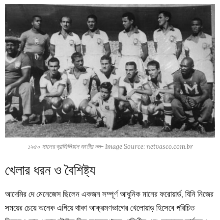
১৯৫০ সালের ব্রাজিলিয়ান জাতীয় দল- Image Source: netvasco.com.br
খেলার ধরন ও বৈশিষ্ট্য
আদেমির দে মেনেজেস ছিলেন একজন সম্পূর্ণ আধুনিক মানের ফরোয়ার্ড, যিনি নিজের
সময়ের চেয়ে অনেক এগিয়ে থাকা আক্রমণভাগের খেলোয়াড় হিসেবে পরিচিত