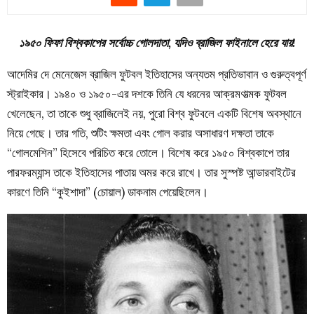
১৯৫০ ফিফা বিশ্বকাপের সর্বোচ্চ গোলদাতা, যদিও ব্রাজিল ফাইনালে হেরে যায়!
আদেমির দে মেনেজেস ব্রাজিল ফুটবল ইতিহাসের অন্যতম প্রতিভাবান ও গুরুত্বপূর্ণ
স্ট্রাইকার। ১৯৪০ ও ১৯৫০-এর দশকে তিনি যে ধরনের আক্রমণাত্মক ফুটবল
খেলেছেন, তা তাকে শুধু ব্রাজিলেই নয়, পুরো বিশ্ব ফুটবলে একটি বিশেষ অবস্থানে
নিয়ে গেছে। তার গতি, শুটিং ক্ষমতা এবং গোল করার অসাধারণ দক্ষতা তাকে
“গোলমেশিন” হিসেবে পরিচিত করে তোলে। বিশেষ করে ১৯৫০ বিশ্বকাপে তার
পারফরম্যান্স তাকে ইতিহাসের পাতায় অমর করে রাখে। তার সুস্পষ্ট আন্ডারবাইটের
কারণে তিনি “কুইশাদা” (চোয়াল) ডাকনাম পেয়েছিলেন।