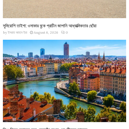
সুমিয়োশি তাইশা: ওসাকার বুকে প্রাচীন জাপানি আধ্যাত্মিকতার ছোঁয়া
by
ইসরাত জাহান ইরা
August 6, 2026
0