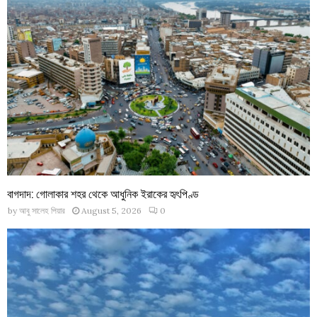
বাগদাদ: গোলাকার শহর থেকে আধুনিক ইরাকের হৃৎপিণ্ড
by
আবু সালেহ পিয়ার
August 5, 2026
0