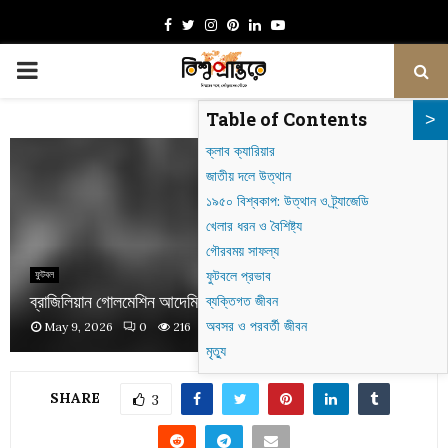
Facebook
Twitter
Instagram
Pinterest
Linkedin
Youtube
PRIMARY
Table of Contents
MENU
ক্লাব ক্যারিয়ার
জাতীয় দলে উত্থান
১৯৫০ বিশ্বকাপ: উত্থান ও ট্র্যাজেডি
খেলার ধরন ও বৈশিষ্ট্য
গৌরবময় সাফল্য
ফুটবলে প্রভাব
ফুটবল
ব্রাজিলিয়ান গোলমেশিন আদেমির দে মেনেজেস
ব্যক্তিগত জীবন
অবসর ও পরবর্তী জীবন
May 9, 2026
0
216
মৃত্যু
SHARE
3