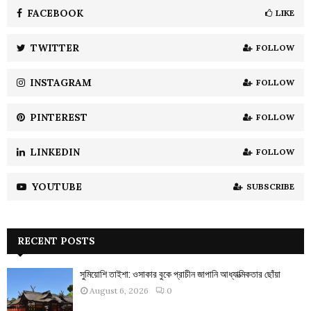
A
o
FACEBOOK
LIKE
r
R
:
TWITTER
FOLLOW
C
INSTAGRAM
FOLLOW
H
PINTEREST
FOLLOW
LINKEDIN
FOLLOW
YOUTUBE
SUBSCRIBE
RECENT POSTS
সুমিয়োশি তাইশা: ওসাকার বুকে প্রাচীন জাপানি আধ্যাত্মিকতার ছোঁয়া
August 6, 2026
0