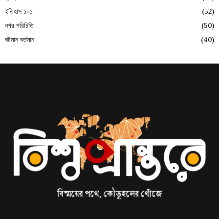
ইতিহাস ১০১
(52)
নগর পরিচিতি
(50)
ঘটমান বর্তমান
(40)