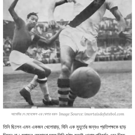
আদেমির দে মেনেজেস এর খেলার ধরন- Image Source: imortaisdofutebol.com
তিনি ছিলেন এমন একজন খেলোয়াড়, যিনি এক মুহূর্তের জন্যও প্রতিপক্ষকে ছাড়