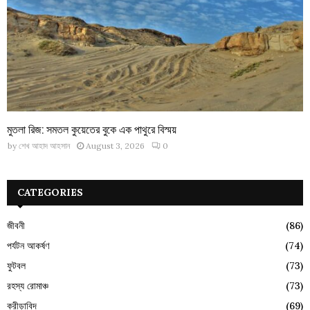
মুতলা রিজ: সমতল কুয়েতের বুকে এক পাথুরে বিস্ময়
by
শেখ আহাদ আহসান
August 3, 2026
0
CATEGORIES
জীবনী
(86)
পর্যটন আকর্ষণ
(74)
ফুটবল
(73)
রহস্য রোমাঞ্চ
(73)
ক্রীড়াবিদ
(69)