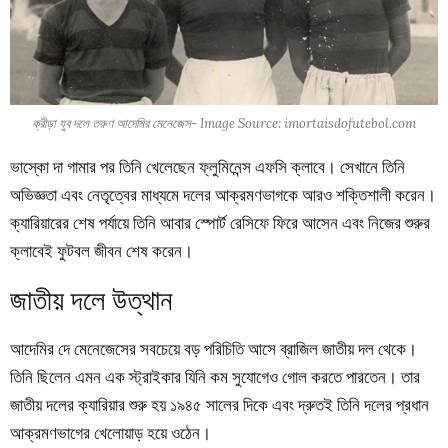
ক্রীড়া যুব দলে তরুণ আদেমির মেনেজেস- Image Source: imortaisdofutebol.com
ভাস্কো দা গামার পর তিনি খেলেছেন ফ্লুমিনেন্স এফসি ক্লাবে। সেখানে তিনি
অভিজ্ঞতা এবং নেতৃত্বের মাধ্যমে দলের আক্রমণভাগকে আরও শক্তিশালী করেন।
ক্যারিয়ারের শেষ পর্যায়ে তিনি আবার স্পোর্ট রেসিফে ফিরে আসেন এবং নিজের শুরুর
ক্লাবেই ফুটবল জীবন শেষ করেন।
জাতীয় দলে উত্থান
আদেমির দে মেনেজেসের সবচেয়ে বড় পরিচিতি আসে ব্রাজিল জাতীয় দল থেকে।
তিনি ছিলেন এমন এক স্ট্রাইকার যিনি কম সুযোগেও গোল করতে পারতেন। তার
জাতীয় দলের ক্যারিয়ার শুরু হয় ১৯৪৫ সালের দিকে এবং দ্রুতই তিনি দলের প্রধান
আক্রমণভাগের খেলোয়াড় হয়ে ওঠেন।