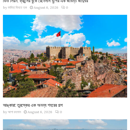
ভিও লিয়ন: ফ্রান্সের বুকে রেনেসাঁস যুগের এক জীবন্ত জাদুঘর
by
ফাবিহা বিনতে হক
August 6, 2026
0
আঙ্কারা: তুরস্কের এক অনন্য শহরের গল্প
by
আশা রহমান
August 6, 2026
0