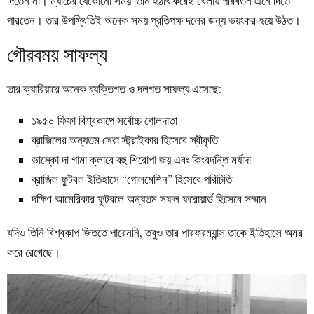
দিতেন না। ম্যাচের যেকোনো সময় তিনি হঠাৎ করেই খেলায় পরিবর্তন এনে দিতে
পারতেন। তার উপস্থিতিই অনেক সময় প্রতিপক্ষ দলের জন্য ভয়ংকর হয়ে উঠত।
গৌরবময় সাফল্য
তার ক্যারিয়ারে অনেক ব্যক্তিগত ও দলগত সাফল্য এসেছে:
১৯৫০ ফিফা বিশ্বকাপে সর্বোচ্চ গোলদাতা
ব্রাজিলের অন্যতম সেরা স্ট্রাইকার হিসেবে স্বীকৃতি
ভাস্কো দা গামা ক্লাবে বহু শিরোপা জয় এবং কিংবদন্তি মর্যাদা
ব্রাজিল ফুটবল ইতিহাসে “গোলমেশিন” হিসেবে পরিচিতি
দক্ষিণ আমেরিকার ফুটবলে অন্যতম সফল ফরোয়ার্ড হিসেবে সম্মান
যদিও তিনি বিশ্বকাপ জিততে পারেননি, তবুও তার পারফরম্যান্স তাকে ইতিহাসে অমর
করে রেখেছে।