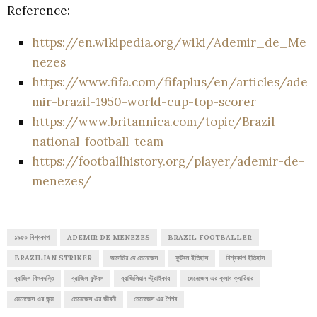
Reference:
https://en.wikipedia.org/wiki/Ademir_de_Me
nezes
https://www.fifa.com/fifaplus/en/articles/ade
mir-brazil-1950-world-cup-top-scorer
https://www.britannica.com/topic/Brazil-
national-football-team
https://footballhistory.org/player/ademir-de-
menezes/
১৯৫০ বিশ্বকাপ
ADEMIR DE MENEZES
BRAZIL FOOTBALLER
BRAZILIAN STRIKER
আদেমির দে মেনেজেস
ফুটবল ইতিহাস
বিশ্বকাপ ইতিহাস
ব্রাজিল কিংবদন্তি
ব্রাজিল ফুটবল
ব্রাজিলিয়ান স্ট্রাইকার
মেনেজেস এর ক্লাব ক্যারিয়ার
মেনেজেস এর জন্ম
মেনেজেস এর জীবনী
মেনেজেস এর শৈশব