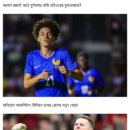
মরগান রজার্স: মাঠে ফুটবলার নাকি হাইওয়ের বুলডোজার?
মানিয়েস আকলিউশ: মিলিয়ন ডলার রেসের নতুন ঘোড়া