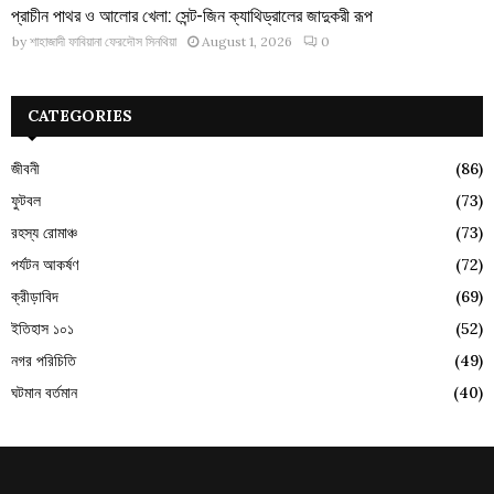
প্রাচীন পাথর ও আলোর খেলা: সেন্ট-জিন ক্যাথিড্রালের জাদুকরী রূপ
by
শাহাজাদী ফাবিয়ানা ফেরদৌস সিনথিয়া
August 1, 2026
0
CATEGORIES
জীবনী
(86)
ফুটবল
(73)
রহস্য রোমাঞ্চ
(73)
পর্যটন আকর্ষণ
(72)
ক্রীড়াবিদ
(69)
ইতিহাস ১০১
(52)
নগর পরিচিতি
(49)
ঘটমান বর্তমান
(40)