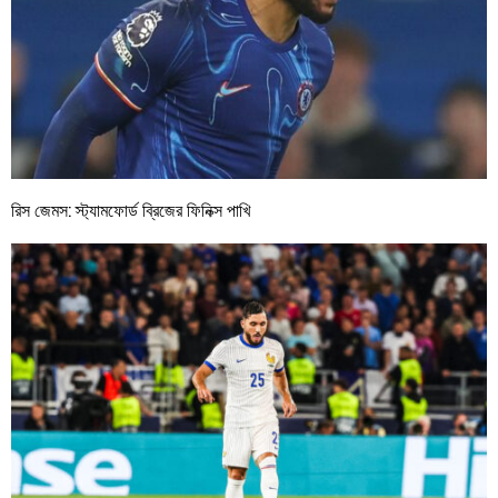
রিস জেমস: স্ট্যামফোর্ড ব্রিজের ফিনিক্স পাখি