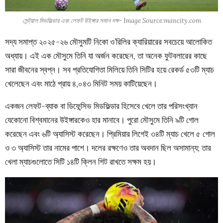
সেন্ট্রাল মিডফিল্ডার এবং লেফট উইঙ্গার সমান দক্ষ- Image Source:mancity.com
সদ্য সমাপ্ত ২০২৫-২৬ মৌসুমটি নিকো ও’রিলির ক্যারিয়ারের সবচেয়ে আলোকিত
অধ্যায়। এই এক মৌসুমে তিনি যা অর্জন করেছেন, তা অনেক ফুটবলারের কাছে
সারা জীবনের স্বপ্ন। সব প্রতিযোগিতা মিলিয়ে তিনি সিটির হয়ে রেকর্ড ৫৩টি ম্যাচ
খেলেছেন এবং মাঠে প্রায় ৪,০৪৩ মিনিট সময় কাটিয়েছেন।
একজন লেফট-ব্যাক বা ডিফেন্সিভ মিডফিল্ডার হিসেবে খেলে তার পরিসংখ্যান
যেকোনো বিশ্বমানের উইঙ্গারকেও হার মানাবে। পুরো মৌসুমে তিনি ৯টি গোল
করেছেন এবং ৬টি অ্যাসিস্ট করেছেন। প্রিমিয়ার লিগেই ৩৪টি ম্যাচ খেলে ৫ গোল
ও ৩ অ্যাসিস্ট তার নামের পাশে। দলের রক্ষণেও তার অবদান ছিল অসামান্য; তার
খেলা ম্যাচগুলোতে সিটি ১৪টি ক্লিন শিট রাখতে সক্ষম হয়।