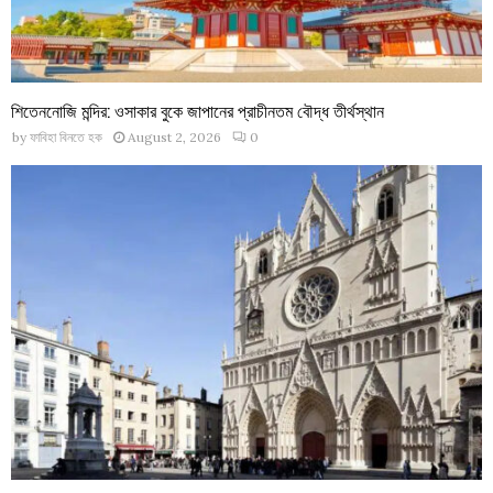
শিতেননোজি মন্দির: ওসাকার বুকে জাপানের প্রাচীনতম বৌদ্ধ তীর্থস্থান
by
ফাবিহা বিনতে হক
August 2, 2026
0