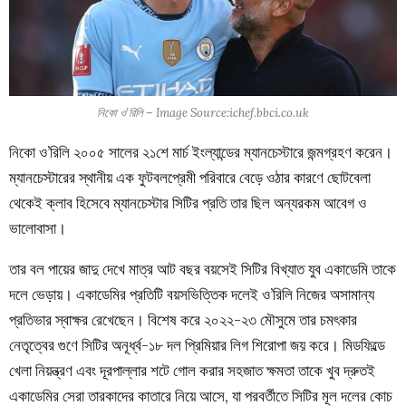
নিকো ও’রিলি – Image Source:ichef.bbci.co.uk
নিকো ও’রিলি ২০০৫ সালের ২১শে মার্চ ইংল্যান্ডের ম্যানচেস্টারে জন্মগ্রহণ করেন।
ম্যানচেস্টারের স্থানীয় এক ফুটবলপ্রেমী পরিবারে বেড়ে ওঠার কারণে ছোটবেলা
থেকেই ক্লাব হিসেবে ম্যানচেস্টার সিটির প্রতি তার ছিল অন্যরকম আবেগ ও
ভালোবাসা।
তার বল পায়ের জাদু দেখে মাত্র আট বছর বয়সেই সিটির বিখ্যাত যুব একাডেমি তাকে
দলে ভেড়ায়। একাডেমির প্রতিটি বয়সভিত্তিক দলেই ও’রিলি নিজের অসামান্য
প্রতিভার স্বাক্ষর রেখেছেন। বিশেষ করে ২০২২-২৩ মৌসুমে তার চমৎকার
নেতৃত্বের গুণে সিটির অনূর্ধ্ব-১৮ দল প্রিমিয়ার লিগ শিরোপা জয় করে। মিডফিল্ডে
খেলা নিয়ন্ত্রণ এবং দূরপাল্লার শটে গোল করার সহজাত ক্ষমতা তাকে খুব দ্রুতই
একাডেমির সেরা তারকাদের কাতারে নিয়ে আসে, যা পরবর্তীতে সিটির মূল দলের কোচ