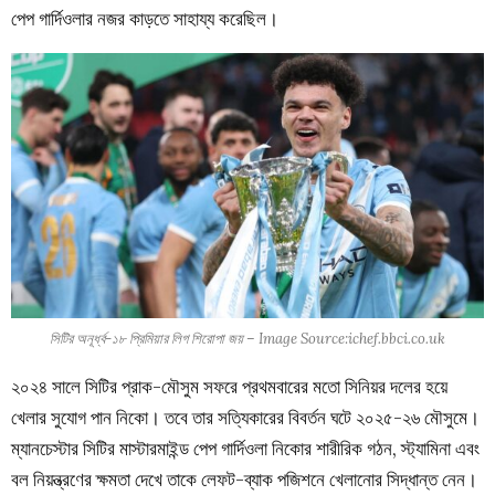
পেপ গার্দিওলার নজর কাড়তে সাহায্য করেছিল।
সিটির অনূর্ধ্ব-১৮ প্রিমিয়ার লিগ শিরোপা জয় – Image Source:ichef.bbci.co.uk
২০২৪ সালে সিটির প্রাক-মৌসুম সফরে প্রথমবারের মতো সিনিয়র দলের হয়ে
খেলার সুযোগ পান নিকো। তবে তার সত্যিকারের বিবর্তন ঘটে ২০২৫-২৬ মৌসুমে।
ম্যানচেস্টার সিটির মাস্টারমাইন্ড পেপ গার্দিওলা নিকোর শারীরিক গঠন, স্ট্যামিনা এবং
বল নিয়ন্ত্রণের ক্ষমতা দেখে তাকে লেফট-ব্যাক পজিশনে খেলানোর সিদ্ধান্ত নেন।