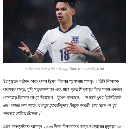
জাতীয় দলের নিকো ও’রিলি – Image Source:mancity.com
ইংল্যান্ডের বর্তমান কোচ থমাস টুখেল নিকোর প্রশংসায় পঞ্চমুখ। তিনি নিকোকে
অত্যন্ত শান্ত, বুদ্ধিমত্তাসম্পন্ন এবং মাঠে দ্রুত সিদ্ধান্ত নিতে সক্ষম একজন
খেলোয়াড় হিসেবে আখ্যা দিয়েছেন। টুখেল বলেছেন,
“সে মাঠে খুবই ইন্টেলিজেন্ট
এবং আমরা তার কাছে যে নতুন ট্যাকটিক্যাল ডিমান্ড করেছি, তার সাথে সে খুব
সহজেই মানিয়ে নিয়েছে।”
এরই ফলশ্রুতিতে আসন্ন ২০২৬ ফিফা বিশ্বকাপের জন্য ইংল্যান্ডের চূড়ান্ত ২৬