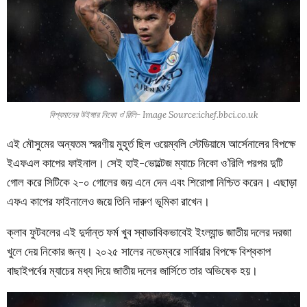
বিশ্বমানের উইঙ্গার নিকো ও’রিলি- Image Source:ichef.bbci.co.uk
এই মৌসুমের অন্যতম স্মরণীয় মুহূর্ত ছিল ওয়েম্বলি স্টেডিয়ামে আর্সেনালের বিপক্ষে
ইএফএল কাপের ফাইনাল। সেই হাই-ভোল্টেজ ম্যাচে নিকো ও’রিলি পরপর দুটি
গোল করে সিটিকে ২-০ গোলের জয় এনে দেন এবং শিরোপা নিশ্চিত করেন। এছাড়া
এফএ কাপের ফাইনালেও জয়ে তিনি দারুণ ভূমিকা রাখেন।
ক্লাব ফুটবলের এই দুর্দান্ত ফর্ম খুব স্বাভাবিকভাবেই ইংল্যান্ড জাতীয় দলের দরজা
খুলে দেয় নিকোর জন্য। ২০২৫ সালের নভেম্বরে সার্বিয়ার বিপক্ষে বিশ্বকাপ
বাছাইপর্বের ম্যাচের মধ্য দিয়ে জাতীয় দলের জার্সিতে তার অভিষেক হয়।