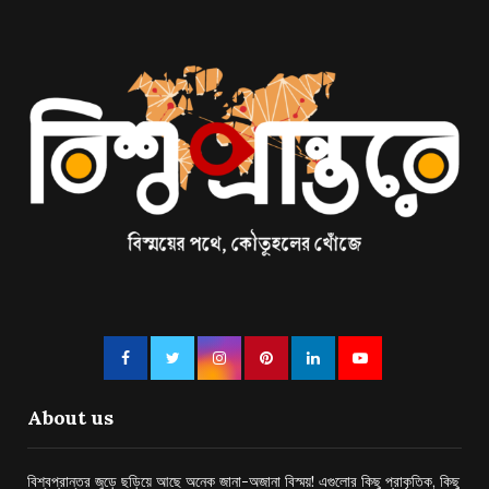
About us
বিশ্বপ্রান্তর জুড়ে ছড়িয়ে আছে অনেক জানা-অজানা বিস্ময়! এগুলোর কিছু প্রাকৃতিক, কিছু