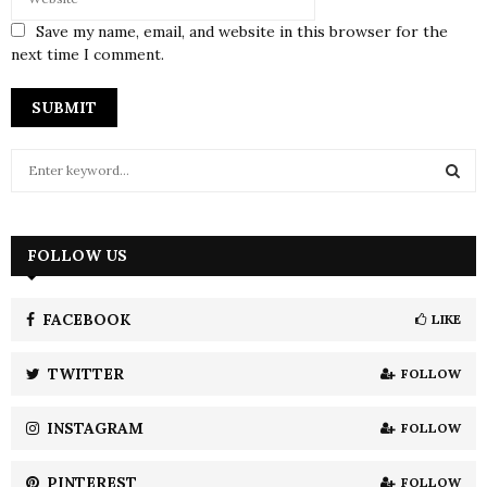
Save my name, email, and website in this browser for the
next time I comment.
S
e
a
S
r
c
FOLLOW US
E
h
f
A
o
FACEBOOK
LIKE
r
R
:
TWITTER
FOLLOW
C
INSTAGRAM
FOLLOW
H
PINTEREST
FOLLOW