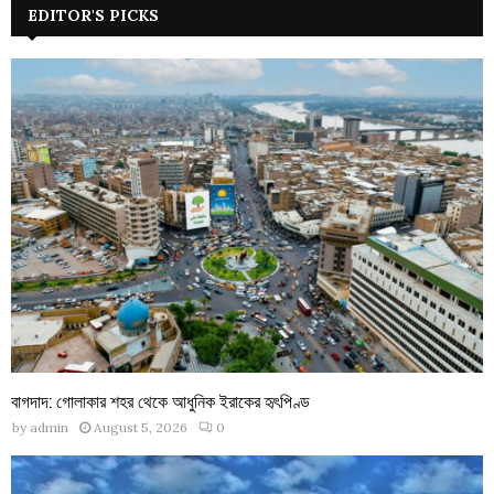
EDITOR'S PICKS
বাগদাদ: গোলাকার শহর থেকে আধুনিক ইরাকের হৃৎপিণ্ড
by
admin
August 5, 2026
0