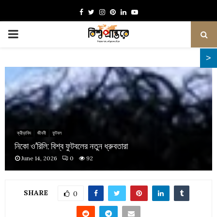
Facebook
Twitter
Instagram
Pinterest
Linkedin
Youtube
PRIMARY
MENU
ক্রীড়াবিদ
জীবনী
ফুটবল
নিকো ও’রিলি: বিশ্ব ফুটবলের নতুন ধ্রুবতারা
June 14, 2026
0
92
SHARE
0