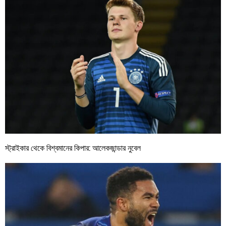
স্ট্রাইকার থেকে বিশ্বমানের কিপার: আলেকজান্ডার নুবেল