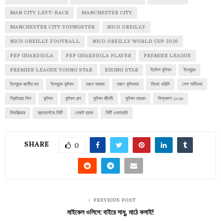
MAN CITY LEFT-BACK
MANCHESTER CITY
MANCHESTER CITY YOUNGSTER
NICO OREILLY
NICO OREILLY FOOTBALL
NICO OREILLY WORLD CUP 2026
PEP GUARDIOLA
PEP GUARDIOLA PLAYER
PREMIER LEAGUE
PREMIER LEAGUE YOUNG STAR
RISING STAR
ইংলিশ ফুটবল
ইংল্যান্ড
ইংল্যান্ড জাতীয় দল
ইংল্যান্ড ফুটবল
তরুণ তারকা
তরুণ ফুটবলার
নিকো ওরিলি
পেপ গার্দিওলা
প্রিমিয়ার লিগ
ফুটবল
ফুটবল গল্প
ফুটবল জীবনী
ফুটবল তারকা
বিশ্বকাপ ২০২৬
মিডফিল্ডার
ম্যানচেস্টার সিটি
লেফট ব্যাক
সিটি একাডেমি
SHARE
0
PREVIOUS POST
মাইকেল ওলিসে: বাইরে সাধু, মাঠে কসাই!