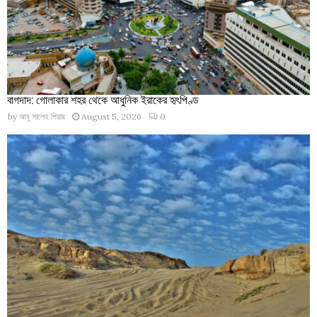
বাগদাদ: গোলাকার শহর থেকে আধুনিক ইরাকের হৃৎপিণ্ড
by
আবু সালেহ পিয়ার
August 5, 2026
0