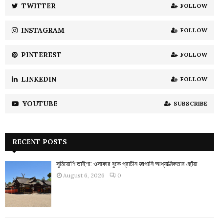
:
TWITTER
FOLLOW
C
INSTAGRAM
FOLLOW
H
PINTEREST
FOLLOW
LINKEDIN
FOLLOW
YOUTUBE
SUBSCRIBE
RECENT POSTS
সুমিয়োশি তাইশা: ওসাকার বুকে প্রাচীন জাপানি আধ্যাত্মিকতার ছোঁয়া
August 6, 2026
0