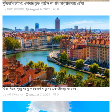
সুমিয়োশি তাইশা: ওসাকার বুকে প্রাচীন জাপানি আধ্যাত্মিকতার ছোঁয়া
by
ইসরাত জাহান ইরা
August 6, 2026
0
ভিও লিয়ন: ফ্রান্সের বুকে রেনেসাঁস যুগের এক জীবন্ত জাদুঘর
by
ফাবিহা বিনতে হক
August 6, 2026
0