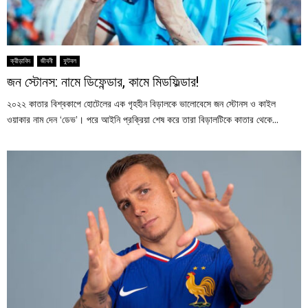
ক্রীড়াবিদ
জীবনী
ফুটবল
জন স্টোনস: নামে ডিফেন্ডার, কামে মিডফিল্ডার!
২০২২ কাতার বিশ্বকাপে হোটেলের এক গৃহহীন বিড়ালকে ভালোবেসে জন স্টোনস ও কাইল
ওয়াকার নাম দেন ‘ডেভ’। পরে আইনি প্রক্রিয়া শেষ করে তারা বিড়ালটিকে কাতার থেকে...