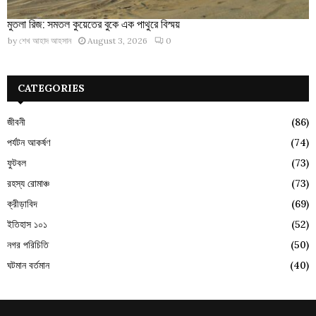
মুতলা রিজ: সমতল কুয়েতের বুকে এক পাথুরে বিস্ময়
by
শেখ আহাদ আহসান
August 3, 2026
0
CATEGORIES
জীবনী
(86)
পর্যটন আকর্ষণ
(74)
ফুটবল
(73)
রহস্য রোমাঞ্চ
(73)
ক্রীড়াবিদ
(69)
ইতিহাস ১০১
(52)
নগর পরিচিতি
(50)
ঘটমান বর্তমান
(40)