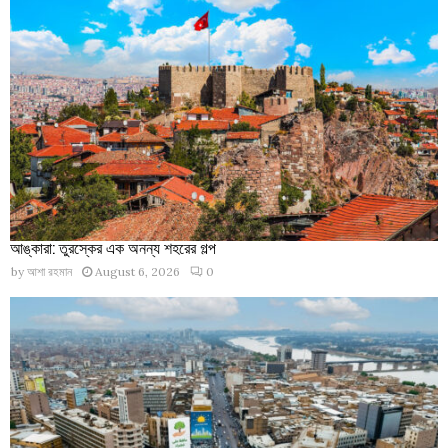
আঙ্কারা: তুরস্কের এক অনন্য শহরের গল্প
by
আশা রহমান
August 6, 2026
0