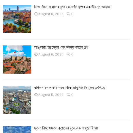
ভিও লিয়ন: ফ্রান্সের বুকে রেনেসাঁস যুগের এক জীবন্ত জাদুঘর
August 6, 2026
0
আঙ্কারা: তুরস্কের এক অনন্য শহরের গল্প
August 6, 2026
0
বাগদাদ: গোলাকার শহর থেকে আধুনিক ইরাকের হৃৎপিণ্ড
August 5, 2026
0
মুতলা রিজ: সমতল কুয়েতের বুকে এক পাথুরে বিস্ময়