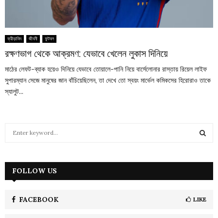
ক্রীড়াবিদ
জীবনী
ফুটবল
রক্ষণভাগ থেকে আক্রমণ: যেভাবে খেলেন লুকাস দিনিয়ে
মাঠের লেফট-ব্যাক হয়েও দিনিয়ে যেভাবে তোয়ালে-পানি নিয়ে বার্সেলোনার রাস্তায় রিয়েল লাইফ
সুপারম্যান সেজে মানুষের জান বাঁচিয়েছিলেন, তা দেখে তো স্বয়ং মার্ভেল কমিকসের হিরোরাও তাকে
স্যালুট...
S
e
a
S
r
c
FOLLOW US
E
h
f
A
o
FACEBOOK
LIKE
r
R