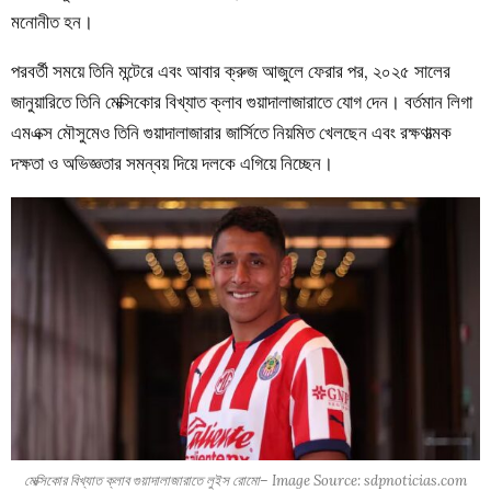
মনোনীত হন।
পরবর্তী সময়ে তিনি মন্টেরে এবং আবার ক্রুজ আজুলে ফেরার পর, ২০২৫ সালের
জানুয়ারিতে তিনি মেক্সিকোর বিখ্যাত ক্লাব গুয়াদালাজারাতে যোগ দেন। বর্তমান লিগা
এমএক্স মৌসুমেও তিনি গুয়াদালাজারার জার্সিতে নিয়মিত খেলছেন এবং রক্ষণাত্মক
দক্ষতা ও অভিজ্ঞতার সমন্বয় দিয়ে দলকে এগিয়ে নিচ্ছেন।
মেক্সিকোর বিখ্যাত ক্লাব গুয়াদালাজারাতে লুইস রোমো– Image Source: sdpnoticias.com