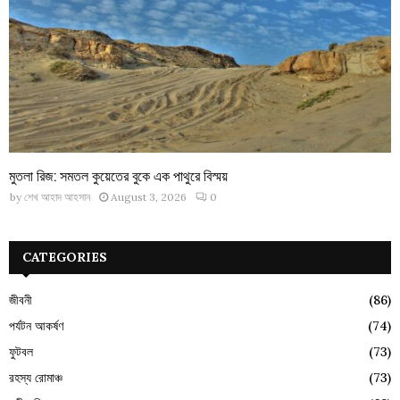
মুতলা রিজ: সমতল কুয়েতের বুকে এক পাথুরে বিস্ময়
by
শেখ আহাদ আহসান
August 3, 2026
0
CATEGORIES
জীবনী
(86)
পর্যটন আকর্ষণ
(74)
ফুটবল
(73)
রহস্য রোমাঞ্চ
(73)