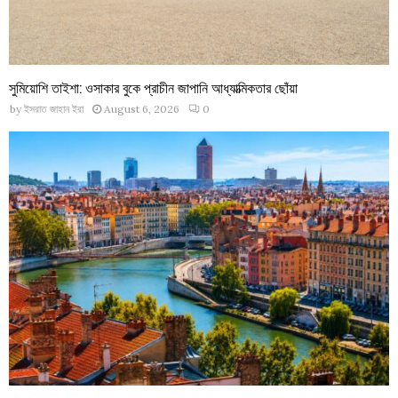
সুমিয়োশি তাইশা: ওসাকার বুকে প্রাচীন জাপানি আধ্যাত্মিকতার ছোঁয়া
by
ইসরাত জাহান ইরা
August 6, 2026
0