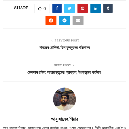
SHARE
0
PREVIOUS POST
নাহুয়েল মোলিনা: তিন ফুসফুসের গতিদানব
NEXT POST
ডেকলান রাইস: আয়ারল্যান্ডের প্রাক্তন, ইংল্যান্ডের বর্তমান!
আবু সালেহ পিয়ার
আবু সালেহ পিয়ার একজন দক্ষ ওয়েব কনটেন্ট লেখক, ওয়েব ডেভেলপার। তিনি আকর্ষণীয়, এস.ই.ও