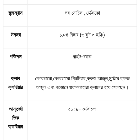
জন্মস্থান
লস মোচিস , মেক্সিকো
উচ্চতা
১.৮৪ মিটার (৬ ফুট ০ ইঞ্চি)
পজিশন
রাইট-ব্যাক
ক্লাব
কেরেতারো,কেরেতারো প্রিমিয়ার,ক্রুজ আজুল,মন্টেরে,ক্রুজ
ক্যারিয়ার
আজুল এবং বর্তমানে গুয়াদালাহারা ক্লাবের হয়ে খেলছেন।
আন্তর্জা
২০১৯–
মেক্সিকো
তিক
ক্যারিয়ার