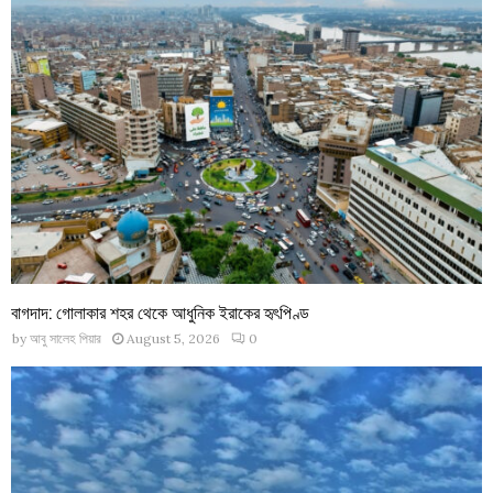
বাগদাদ: গোলাকার শহর থেকে আধুনিক ইরাকের হৃৎপিণ্ড
by
আবু সালেহ পিয়ার
August 5, 2026
0