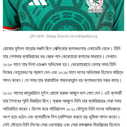
লুইস রোমো– Image Source: en.wikipedia.org
রোমোর ফুটবল যাত্রার শুরুটা ছিল মেক্সিকোর ক্লাবগুলোর একাডেমি থেকে। তিনি
তার পেশাদার ক্যারিয়ারের বড় ব্রেক পান কেরেতারো ক্লাবের মাধ্যমে। সেখানে
২০১৮ সালে তার লিগা এমএক্স অভিষেক হয়। কেরেতারোতে খেলার সময় তিনি
নিজের নেতৃত্বগুণের প্রমাণ দেন এবং ২০১৯ সালে দলের অধিনায়ক হিসেবে দায়িত্ব
পালন করেন। সে সময় তার ধারাবাহিক পারফরম্যান্স বড় ক্লাবগুলোর নজর কাড়ে।
২০২০ সালের জানুয়ারিতে লুইস রোমো ক্রুজ আজুল দলে যোগ দেন। এই ক্লাবটি
তার শৈশবের স্মৃতি বিজড়িত ছিল। ক্রুজ আজুলে তিনি তার ক্যারিয়ারের সেরা সময়
অতিবাহিত করেন। বিশেষ করে গার্ডিয়ানেস ২০২১ মৌসুমে তিনি দলের অবিচ্ছেদ্য
অংশ হয়ে ওঠেন এবং ক্লাবটিকে লিগ চ্যাম্পিয়ন করতে বড় ভূমিকা পালন করেন।
সেই মৌসুমে তিনি লিগের সেরা খেলোয়াড় এবং সেরা রক্ষণাত্মক মিডফিল্ডার হিসেবে