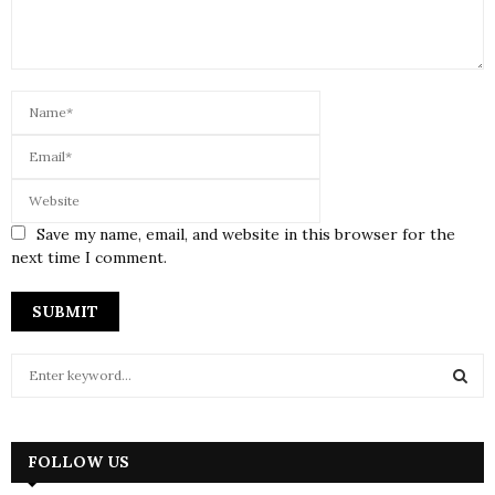
Save my name, email, and website in this browser for the
next time I comment.
S
e
a
S
r
c
FOLLOW US
E
h