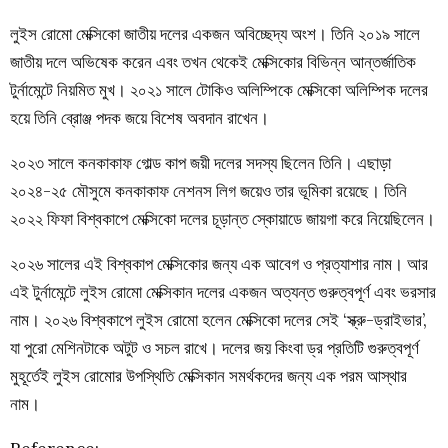
লুইস রোমো মেক্সিকো জাতীয় দলের একজন অবিচ্ছেদ্য অংশ। তিনি ২০১৯ সালে
জাতীয় দলে অভিষেক করেন এবং তখন থেকেই মেক্সিকোর বিভিন্ন আন্তর্জাতিক
টুর্নামেন্টে নিয়মিত মুখ। ২০২১ সালে টোকিও অলিম্পিকে মেক্সিকো অলিম্পিক দলের
হয়ে তিনি ব্রোঞ্জ পদক জয়ে বিশেষ অবদান রাখেন।
২০২৩ সালে কনকাকাফ গোল্ড কাপ জয়ী দলের সদস্য ছিলেন তিনি। এছাড়া
২০২৪-২৫ মৌসুমে কনকাকাফ নেশনস লিগ জয়েও তার ভূমিকা রয়েছে। তিনি
২০২২ ফিফা বিশ্বকাপে মেক্সিকো দলের চূড়ান্ত স্কোয়াডে জায়গা করে নিয়েছিলেন।
২০২৬ সালের এই বিশ্বকাপ মেক্সিকোর জন্য এক আবেগ ও প্রত্যাশার নাম। আর
এই টুর্নামেন্টে লুইস রোমো মেক্সিকান দলের একজন অত্যন্ত গুরুত্বপূর্ণ এবং ভরসার
নাম। ২০২৬ বিশ্বকাপে লুইস রোমো হলেন মেক্সিকো দলের সেই ‘স্ক্রু-ড্রাইভার’,
যা পুরো মেশিনটাকে অটুট ও সচল রাখে। দলের জয় কিংবা ড্র প্রতিটি গুরুত্বপূর্ণ
মুহূর্তেই লুইস রোমোর উপস্থিতি মেক্সিকান সমর্থকদের জন্য এক পরম আস্থার
নাম।