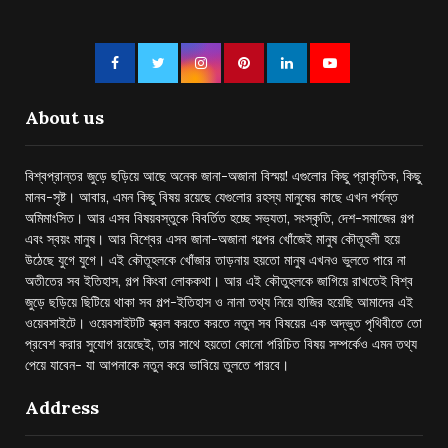
About us
বিশ্বপ্রান্তর জুড়ে ছড়িয়ে আছে অনেক জানা-অজানা বিস্ময়! এগুলোর কিছু প্রাকৃতিক, কিছু
মানব-সৃষ্ট। আবার, এমন কিছু বিষয় রয়েছে যেগুলোর রহস্য মানুষের কাছে এখন পর্যন্ত
অমিমাংসিত। আর এসব বিষয়বস্তুকে বিবর্তিত হচ্ছে সভ্যতা, সংস্কৃতি, দেশ-সমাজের গল্প
এবং স্বয়ং মানুষ। আর বিশ্বের এসব জানা-অজানা গল্পের খোঁজেই মানুষ কৌতূহলী হয়ে
উঠেছে যুগে যুগে। এই কৌতূহলকে খোঁজার তাড়নায় হয়তো মানুষ এখনও ভুলতে পারে না
অতীতের সব ইতিহাস, গল্প কিংবা লোককথা। আর এই কৌতুহলকে জাগিয়ে রাখতেই বিশ্ব
জুড়ে ছড়িয়ে ছিটিয়ে থাকা সব গল্প-ইতিহাস ও নানা তথ্য নিয়ে হাজির হয়েছি আমাদের এই
ওয়েবসাইটে। ওয়েবসাইটটি স্ক্রল করতে করতে নতুন সব বিষয়ের এক অদ্ভুত পৃথিবীতে তো
প্রবেশ করার সুযোগ রয়েছেই, তার সাথে হয়তো কোনো পরিচিত বিষয় সম্পর্কেও এমন তথ্য
পেয়ে যাবেন- যা আপনাকে নতুন করে ভাবিয়ে তুলতে পারবে।
Address