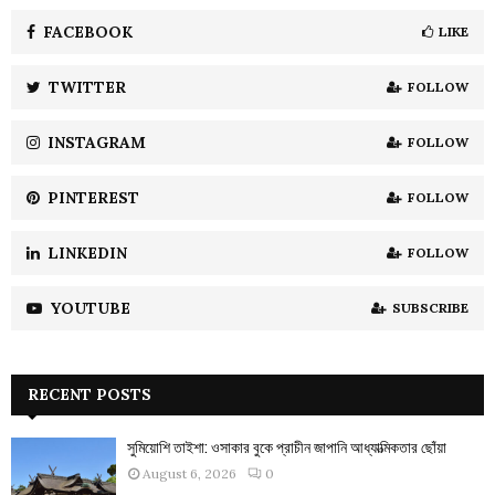
f
A
o
FACEBOOK
LIKE
r
R
:
TWITTER
FOLLOW
C
INSTAGRAM
FOLLOW
H
PINTEREST
FOLLOW
LINKEDIN
FOLLOW
YOUTUBE
SUBSCRIBE
RECENT POSTS
সুমিয়োশি তাইশা: ওসাকার বুকে প্রাচীন জাপানি আধ্যাত্মিকতার ছোঁয়া
August 6, 2026
0