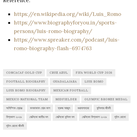
Reference:
https://en.wikipedia.org/wiki/Luis_Romo
https://www.biographyforyou.in/sports-
persons/luis-romo-biography/
https://www.spreaker.com/podcast/luis-
romo-biography-flash–6974763
CONCACAF GOLD CUP
CRUZ AZUL
FIFA WORLD CUP 2026
FOOTBALL BIOGRAPHY
GUADALAJARA
LUIS ROMO
LUIS ROMO BIOGRAPHY
MEXICAN FOOTBALL
MEXICO NATIONAL TEAM
MIDFIELDER
OLYMPIC BRONZE MEDAL
অলিম্পিক ব্রোঞ্জ
কনকাকাফ গোল্ড কাপ
ক্রুজ আজুল
গুয়াদালাহারা
ফুটবলার জীবনী
বিশ্বকাপ ২০২৬
মেক্সিকো জাতীয় দল
মেক্সিকো ফুটবল দল
মেক্সিকো বিশ্বকাপ ২০২৬
লুইস রোমো
লুইস রোমো জীবনী