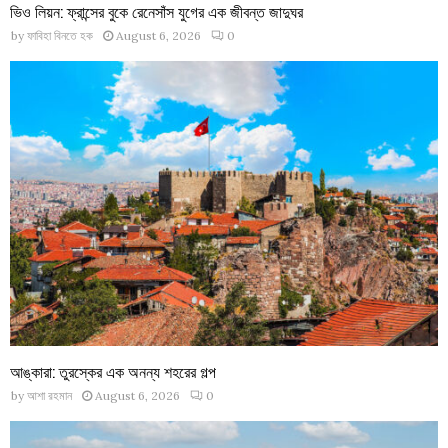
ভিও লিয়ন: ফ্রান্সের বুকে রেনেসাঁস যুগের এক জীবন্ত জাদুঘর
by
ফাবিহা বিনতে হক
August 6, 2026
0
আঙ্কারা: তুরস্কের এক অনন্য শহরের গল্প
by
আশা রহমান
August 6, 2026
0