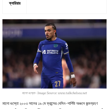
ক্যারিয়ার
মালো গুস্তো– Image Source: www.talkchelsea.net
মালো গুস্তো ২০০৩ সালের ১৯ মে ফ্রান্সের দেসিন-শার্পিউ অঞ্চলে জন্মগ্রহণ