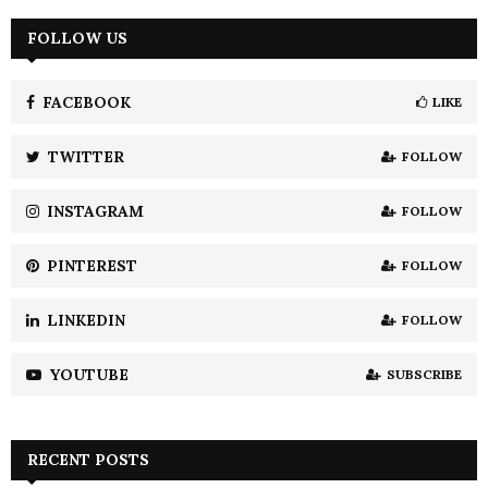
r
c
FOLLOW US
E
h
f
A
o
FACEBOOK
LIKE
r
R
:
TWITTER
FOLLOW
C
INSTAGRAM
FOLLOW
H
PINTEREST
FOLLOW
LINKEDIN
FOLLOW
YOUTUBE
SUBSCRIBE
RECENT POSTS