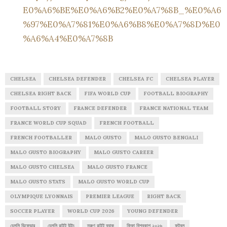
E0%A6%BE%E0%A6%B2%E0%A7%8B_%E0%A6
%97%E0%A7%81%E0%A6%B8%E0%A7%8D%E0
%A6%A4%E0%A7%8B
CHELSEA
CHELSEA DEFENDER
CHELSEA FC
CHELSEA PLAYER
CHELSEA RIGHT BACK
FIFA WORLD CUP
FOOTBALL BIOGRAPHY
FOOTBALL STORY
FRANCE DEFENDER
FRANCE NATIONAL TEAM
FRANCE WORLD CUP SQUAD
FRENCH FOOTBALL
FRENCH FOOTBALLER
MALO GUSTO
MALO GUSTO BENGALI
MALO GUSTO BIOGRAPHY
MALO GUSTO CAREER
MALO GUSTO CHELSEA
MALO GUSTO FRANCE
MALO GUSTO STATS
MALO GUSTO WORLD CUP
OLYMPIQUE LYONNAIS
PREMIER LEAGUE
RIGHT BACK
SOCCER PLAYER
WORLD CUP 2026
YOUNG DEFENDER
চেলসি ডিফেন্ডার
চেলসি রাইট উইং
তরুণ রাইট ব্যাক
ফিফা বিশ্বকাপ ২০২৬
ফুটবল