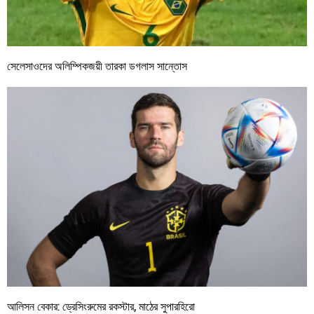
সেলেসাওদের অলিম্পিকজয়ী তারকা ডগলাস সান্তোস
আলিসন বেকার: ড্রেসিংরুমের রকস্টার, মাঠের সুপারহিরো