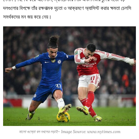
দলগুলোর বিপক্ষে তাঁর রক্ষণাত্মক দৃঢ়তা ও আক্রমণে অ্যাসিস্ট করার ক্ষমতা চেলসি
সমর্থকদের মন জয় করে নেয়।
মালো গুস্তো বল দখলের লড়াই– Image Source: www.nytimes.com