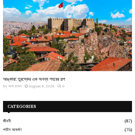
আঙ্কারা: তুরস্কের এক অনন্য শহরের গল্প
by
আশা রহমান
August 6, 2026
0
CATEGORIES
জীবনী
(87)
পর্যটন আকর্ষণ
(75)