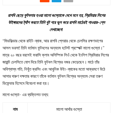
রাগবি ছেড়ে ফুটবলার হওয়া মালো গুস্তোকে দেখে মনে হয়, প্রিমিয়ার লিগের
উইঙ্গারদের ট্যাঁশ করতে তিনি বুট পরে ভুল করে রাগবি মাঠেরই পাওয়ার-প্লে
দেখাচ্ছেন!
“মিডফিল্ডার থেকে রাইট-ব্যাক, আর রাগবি প্লেয়ার থেকে চেলসির রক্ষণভাগের
আসল ভরসা! তিনি বর্তমান ফুটবলের অন্যতম হটেস্ট প্রস্পেক্ট মালো গুস্তো।”
মাত্র ২০ বছর বয়সেই ফরাসি ক্লাব অলিম্পিক লিওঁ থেকে ইংলিশ প্রিমিয়ার লিগের
জায়ান্ট চেলসিতে যোগ দিয়ে তিনি ফুটবল বিশ্বের নজর কেড়েছেন। মাঠে তাঁর
অবিশ্বাস্য গতি, নিখুঁত ক্রসিং এবং আধুনিক উইং-ব্যাকের মতো আক্রমণে উঠে
আসার দারুণ দক্ষতার কারণে তাঁকে বর্তমান ফুটবল বিশ্বের অন্যতম সেরা তরুণ
ডিফেন্ডার হিসেবে বিবেচনা করা হয়।
মালো গুস্তো- এর ব্যক্তিগত তথ্য:
নাম
মালো আর্থার গুস্তো