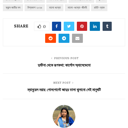
ফ্রান্স জাতীয় দল
বিশ্বকাপ ২০২৬
মালো গুস্তো
মালো-গুস্তো-জীবনী
রাইট-ব্যাক
SHARE
0
PREVIOUS POST
দুর্ঘটনা থেকে রূপকথা: কার্লোস অ্যাসেভেদো
NEXT POST
ম্যানুয়েল নয়ার: গোলপোস্টে জাদুর তালা ঝুলানো সেই মানুষটি