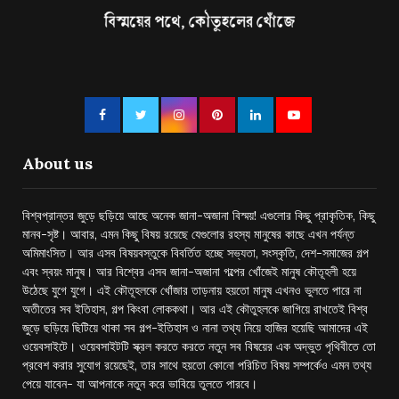
About us
বিশ্বপ্রান্তর জুড়ে ছড়িয়ে আছে অনেক জানা-অজানা বিস্ময়! এগুলোর কিছু প্রাকৃতিক, কিছু
মানব-সৃষ্ট। আবার, এমন কিছু বিষয় রয়েছে যেগুলোর রহস্য মানুষের কাছে এখন পর্যন্ত
অমিমাংসিত। আর এসব বিষয়বস্তুকে বিবর্তিত হচ্ছে সভ্যতা, সংস্কৃতি, দেশ-সমাজের গল্প
এবং স্বয়ং মানুষ। আর বিশ্বের এসব জানা-অজানা গল্পের খোঁজেই মানুষ কৌতূহলী হয়ে
উঠেছে যুগে যুগে। এই কৌতূহলকে খোঁজার তাড়নায় হয়তো মানুষ এখনও ভুলতে পারে না
অতীতের সব ইতিহাস, গল্প কিংবা লোককথা। আর এই কৌতুহলকে জাগিয়ে রাখতেই বিশ্ব
জুড়ে ছড়িয়ে ছিটিয়ে থাকা সব গল্প-ইতিহাস ও নানা তথ্য নিয়ে হাজির হয়েছি আমাদের এই
ওয়েবসাইটে। ওয়েবসাইটটি স্ক্রল করতে করতে নতুন সব বিষয়ের এক অদ্ভুত পৃথিবীতে তো
প্রবেশ করার সুযোগ রয়েছেই, তার সাথে হয়তো কোনো পরিচিত বিষয় সম্পর্কেও এমন তথ্য
পেয়ে যাবেন- যা আপনাকে নতুন করে ভাবিয়ে তুলতে পারবে।