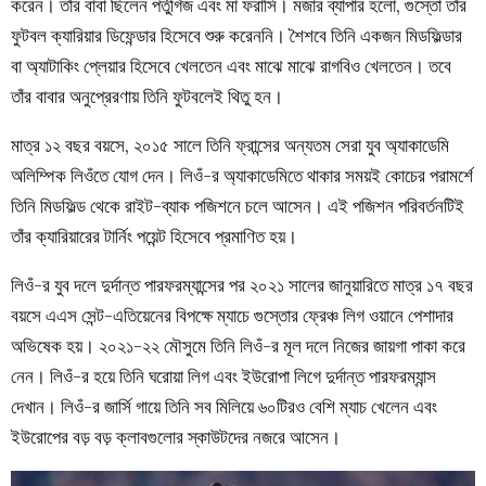
করেন। তাঁর বাবা ছিলেন পর্তুগিজ এবং মা ফরাসি। মজার ব্যাপার হলো, গুস্তো তাঁর
ফুটবল ক্যারিয়ার ডিফেন্ডার হিসেবে শুরু করেননি। শৈশবে তিনি একজন মিডফিল্ডার
বা অ্যাটাকিং প্লেয়ার হিসেবে খেলতেন এবং মাঝে মাঝে রাগবিও খেলতেন। তবে
তাঁর বাবার অনুপ্রেরণায় তিনি ফুটবলেই থিতু হন।
মাত্র ১২ বছর বয়সে, ২০১৫ সালে তিনি ফ্রান্সের অন্যতম সেরা যুব অ্যাকাডেমি
অলিম্পিক লিওঁতে যোগ দেন। লিওঁ-র অ্যাকাডেমিতে থাকার সময়ই কোচের পরামর্শে
তিনি মিডফিল্ড থেকে রাইট-ব্যাক পজিশনে চলে আসেন। এই পজিশন পরিবর্তনটিই
তাঁর ক্যারিয়ারের টার্নিং পয়েন্ট হিসেবে প্রমাণিত হয়।
লিওঁ-র যুব দলে দুর্দান্ত পারফরম্যান্সের পর ২০২১ সালের জানুয়ারিতে মাত্র ১৭ বছর
বয়সে এএস সেন্ট-এতিয়েনের বিপক্ষে ম্যাচে গুস্তোর ফ্রেঞ্চ লিগ ওয়ানে পেশাদার
অভিষেক হয়। ২০২১-২২ মৌসুমে তিনি লিওঁ-র মূল দলে নিজের জায়গা পাকা করে
নেন। লিওঁ-র হয়ে তিনি ঘরোয়া লিগ এবং ইউরোপা লিগে দুর্দান্ত পারফরম্যান্স
দেখান। লিওঁ-র জার্সি গায়ে তিনি সব মিলিয়ে ৬০টিরও বেশি ম্যাচ খেলেন এবং
ইউরোপের বড় বড় ক্লাবগুলোর স্কাউটদের নজরে আসেন।