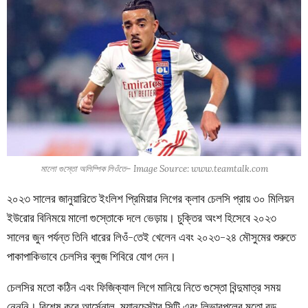
মালো গুস্তো অলিম্পিক লিওঁতে– Image Source: www.teamtalk.com
২০২৩ সালের জানুয়ারিতে ইংলিশ প্রিমিয়ার লিগের ক্লাব চেলসি প্রায় ৩০ মিলিয়ন
ইউরোর বিনিময়ে মালো গুস্তোকে দলে ভেড়ায়। চুক্তির অংশ হিসেবে ২০২৩
সালের জুন পর্যন্ত তিনি ধারের লিওঁ-তেই খেলেন এবং ২০২৩-২৪ মৌসুমের শুরুতে
পাকাপাকিভাবে চেলসির ব্লুজ শিবিরে যোগ দেন।
চেলসির মতো কঠিন এবং ফিজিক্যাল লিগে মানিয়ে নিতে গুস্তো বিন্দুমাত্র সময়
নেননি। বিশেষ করে আর্সেনাল, ম্যানচেস্টার সিটি এবং লিভারপুলের মতো বড়