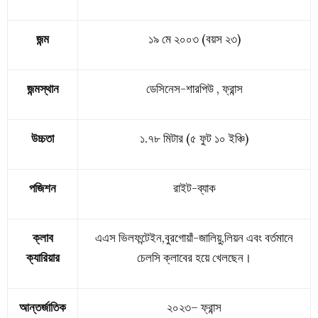
জন্ম
১৯ মে ২০০৩ (বয়স ২৩)
জন্মস্থান
ডেসিনেস-শারপিউ , ফ্রান্স
উচ্চতা
১.৭৮ মিটার (৫ ফুট ১০ ইঞ্চি)
পজিশন
রাইট-ব্যাক
ক্লাব
এএস ভিলফন্টেইন,বুরগোয়াঁ-জালিয়ু,লিয়ন এবং বর্তমানে
ক্যারিয়ার
চেলসি ক্লাবের হয়ে খেলছেন।
আন্তর্জাতিক
২০২৩–
ফ্রান্স