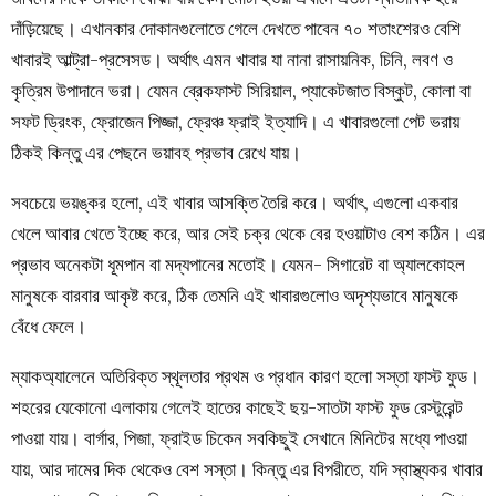
দাঁড়িয়েছে। এখানকার দোকানগুলোতে গেলে দেখতে পাবেন ৭০ শতাংশেরও বেশি
খাবারই আল্ট্রা-প্রসেসড। অর্থাৎ এমন খাবার যা নানা রাসায়নিক, চিনি, লবণ ও
কৃত্রিম উপাদানে ভরা। যেমন ব্রেকফাস্ট সিরিয়াল, প্যাকেটজাত বিস্কুট, কোলা বা
সফট ড্রিংক, ফ্রোজেন পিজ্জা, ফ্রেঞ্চ ফ্রাই ইত্যাদি। এ খাবারগুলো পেট ভরায়
ঠিকই কিন্তু এর পেছনে ভয়াবহ প্রভাব রেখে যায়।
সবচেয়ে ভয়ঙ্কর হলো, এই খাবার আসক্তি তৈরি করে। অর্থাৎ, এগুলো একবার
খেলে আবার খেতে ইচ্ছে করে, আর সেই চক্র থেকে বের হওয়াটাও বেশ কঠিন। এর
প্রভাব অনেকটা ধূমপান বা মদ্যপানের মতোই। যেমন- সিগারেট বা অ্যালকোহল
মানুষকে বারবার আকৃষ্ট করে, ঠিক তেমনি এই খাবারগুলোও অদৃশ্যভাবে মানুষকে
বেঁধে ফেলে।
ম্যাকঅ্যালেনে অতিরিক্ত স্থূলতার প্রথম ও প্রধান কারণ হলো সস্তা ফাস্ট ফুড।
শহরের যেকোনো এলাকায় গেলেই হাতের কাছেই ছয়-সাতটা ফাস্ট ফুড রেস্টুরেন্ট
পাওয়া যায়। বার্গার, পিজা, ফ্রাইড চিকেন সবকিছুই সেখানে মিনিটের মধ্যে পাওয়া
যায়, আর দামের দিক থেকেও বেশ সস্তা। কিন্তু এর বিপরীতে, যদি স্বাস্থ্যকর খাবার