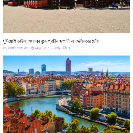
সুমিয়োশি তাইশা: ওসাকার বুকে প্রাচীন জাপানি আধ্যাত্মিকতার ছোঁয়া
by
ইসরাত জাহান ইরা
August 6, 2026
0