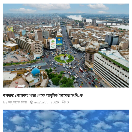
বাগদাদ: গোলাকার শহর থেকে আধুনিক ইরাকের হৃৎপিণ্ড
by
আবু সালেহ পিয়ার
August 5, 2026
0