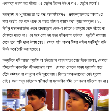
একমাত্র ভরসা হয়ে দাঁড়ায় ‘২৫ সেন্টের চিকেন উইংস বা ৫০ সেন্টের টাকো’।
সমস্যাটা যে শুধু দামের তা নয়, বরং অবকাঠামোরও। ম্যাকঅ্যালেনের আবহাওয়া
সারা বছরই এত গরম থাকে যে বাইরে হাঁটা বা ব্যায়াম করা প্রায় অসম্ভব। ৯০
ডিগ্রি ফারেনহাইটের ওপরে তাপমাত্রায় কেউ-ই চাইলেও রাস্তায় নেমে হাঁটতে বা
দৌড়াতে পারবে না। এর সঙ্গে যোগ হয় শহর পরিকল্পনার দুর্বলতা। প্রতিটি জায়গায়
যেতে হলে গাড়ি ছাড়া উপায় নেই। রাস্তা-ঘাট, বাজার কিংবা অফিস সবকিছুই গাড়ি
নির্ভর করে তৈরি করা হয়েছে।
অন্যদিকে যদি আমরা প্যারিস বা ইউরোপের অন্য শহরগুলোর দিকে তাকাই, সেখানে
হাঁটাচলাই স্বাভাবিক জীবনযাত্রার অংশ। সেখানে দেখবেন মানুষ প্রায়শই পায়ে
হেঁটে কর্মস্থল বা বন্ধুদের বাড়ি ঘুরতে যায়। কিন্তু ম্যাকঅ্যালেনে সেই সুযোগ
নেই। ফলে মানুষ চাইলেও শরীরচর্চা বা স্বাভাবিক হাঁটা-চলা করার পরিবেশ পায় না।