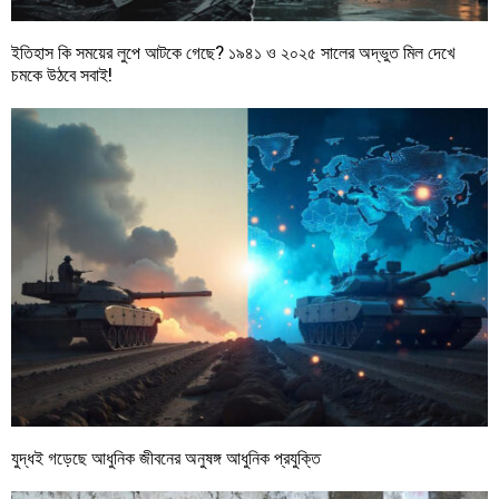
ইতিহাস কি সময়ের লুপে আটকে গেছে? ১৯৪১ ও ২০২৫ সালের অদ্ভুত মিল দেখে
চমকে উঠবে সবাই!
যুদ্ধই গড়েছে আধুনিক জীবনের অনুষঙ্গ আধুনিক প্রযুক্তি