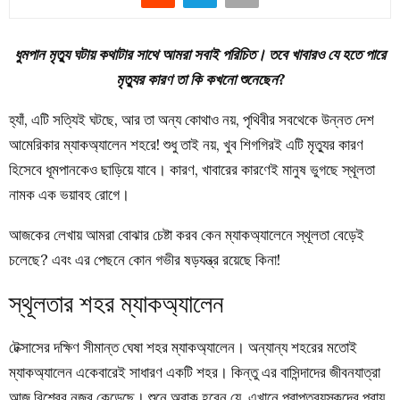
ধুমপান মৃত্যু ঘটায় কথাটার সাথে আমরা সবাই পরিচিত। তবে খাবারও যে হতে পারে
মৃত্যুর কারণ তা কি কখনো শুনেছেন?
হ্যাঁ, এটি সত্যিই ঘটছে, আর তা অন্য কোথাও নয়, পৃথিবীর সবথেকে উন্নত দেশ
আমেরিকার ম্যাকঅ্যালেন শহরে! শুধু তাই নয়, খুব শিগগিরই এটি মৃত্যুর কারণ
হিসেবে ধূমপানকেও ছাড়িয়ে যাবে। কারণ, খাবারের কারণেই মানুষ ভুগছে স্থূলতা
নামক এক ভয়াবহ রোগে।
আজকের লেখায় আমরা বোঝার চেষ্টা করব কেন ম্যাকঅ্যালেনে স্থূলতা বেড়েই
চলেছে? এবং এর পেছনে কোন গভীর ষড়যন্ত্র রয়েছে কিনা!
স্থূলতার শহর ম্যাকঅ্যালেন
টেক্সাসের দক্ষিণ সীমান্ত ঘেষা শহর ম্যাকঅ্যালেন। অন্যান্য শহরের মতোই
ম্যাকঅ্যালেন একেবারেই সাধারণ একটি শহর। কিন্তু এর বাসিন্দাদের জীবনযাত্রা
আজ বিশ্বের নজর কেড়েছে। শুনে অবাক হবেন যে, এখানে প্রাপ্তবয়স্কদের প্রায়