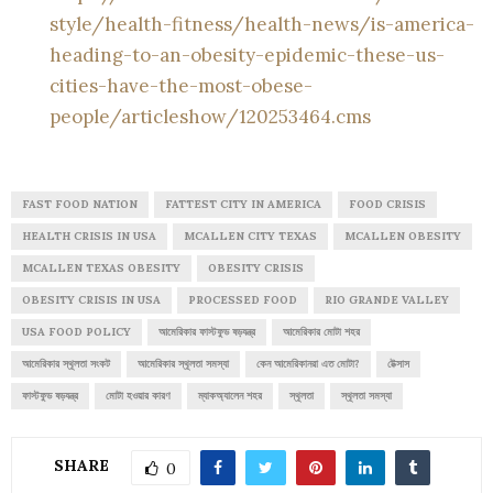
style/health-fitness/health-news/is-america-
heading-to-an-obesity-epidemic-these-us-
cities-have-the-most-obese-
people/articleshow/120253464.cms
FAST FOOD NATION
FATTEST CITY IN AMERICA
FOOD CRISIS
HEALTH CRISIS IN USA
MCALLEN CITY TEXAS
MCALLEN OBESITY
MCALLEN TEXAS OBESITY
OBESITY CRISIS
OBESITY CRISIS IN USA
PROCESSED FOOD
RIO GRANDE VALLEY
USA FOOD POLICY
আমেরিকার ফাস্টফুড ষড়যন্ত্র
আমেরিকার মোটা শহর
আমেরিকার স্থূলতা সংকট
আমেরিকার স্থূলতা সমস্যা
কেন আমেরিকানরা এত মোটা?
টেক্সাস
ফাস্টফুড ষড়যন্ত্র
মোটা হওয়ার কারণ
ম্যাকঅ্যালেন শহর
স্থূলতা
স্থূলতা সমস্যা
SHARE
0