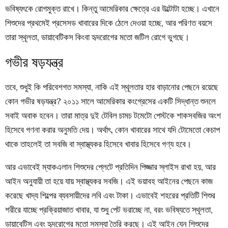
ভবিষ্যৎকে রোগমুক্ত রাখে। কিন্তু আমেরিকার ক্ষেত্রে এর উল্টোটা হচ্ছে। এখানে
শিশুদের প্রথমেই প্রসেসড খাবারের দিকে ঠেলে দেওয়া হচ্ছে, আর পরিণত বয়সে
তারা স্থূলতা, ডায়াবেটিকস কিংবা হৃদরোগের মতো জটিল রোগে ভুগছে।
গভীর ষড়যন্ত্র
তবে, শুধুই কি পরিবেশগত সমস্যা, নাকি এই স্থূলতার হার বাড়ানোর পেছনে রয়েছে
কোন গভীর ষড়যন্ত্র? ২০১১ সালে আমেরিকার কংগ্রেসের একটি সিদ্ধান্ত শুনলে
সবাই অবাক হবেন। তারা মাত্র দুই টেবিল চামচ টমেটো পেস্টকে শাকসবজির অংশ
হিসেবে গণনা করার অনুমতি দেয়। অর্থাৎ, কোন খাবারের সাথে যদি টোমেতো কেচাপ
থাকে তাহলেই তা সবজি বা স্বাস্থ্যকর হিসেবে খাবার হিসেবে গণ্য হবে।
আর এভাবেই ম্যাকএলান শিশুদের প্লেটে প্রতিদিন পিজ্জার স্লাইস রাখা হয়, আর
আইন অনুযায়ী তা হয়ে যায় স্বাস্থ্যকর সবজি। এই ভয়াবহ আইনের পেছনে কাজ
করেছে খাদ্য শিল্পের ব্যবসায়ীদের লবি এবং টাকা। এভাবেই শহরের প্রতিটি শিশুর
শরীরে যাচ্ছে প্রক্রিয়াজাত খাবার, যা শুধু পেট ভরাচ্ছে না, বরং ভবিষ্যতে স্থূলতা,
ডায়াবেটিস এবং হৃদরোগের মতো সমস্যা তৈরি করছে। এই আইন যেন শিশুদের