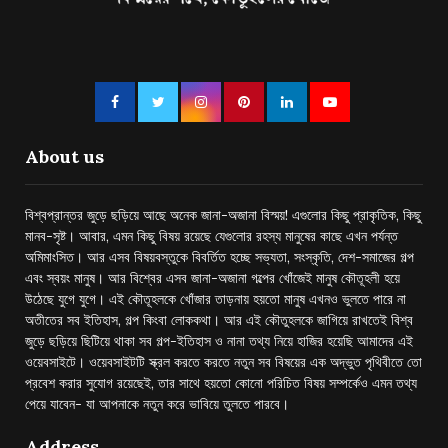
About us
বিশ্বপ্রান্তর জুড়ে ছড়িয়ে আছে অনেক জানা-অজানা বিস্ময়! এগুলোর কিছু প্রাকৃতিক, কিছু
মানব-সৃষ্ট। আবার, এমন কিছু বিষয় রয়েছে যেগুলোর রহস্য মানুষের কাছে এখন পর্যন্ত
অমিমাংসিত। আর এসব বিষয়বস্তুকে বিবর্তিত হচ্ছে সভ্যতা, সংস্কৃতি, দেশ-সমাজের গল্প
এবং স্বয়ং মানুষ। আর বিশ্বের এসব জানা-অজানা গল্পের খোঁজেই মানুষ কৌতূহলী হয়ে
উঠেছে যুগে যুগে। এই কৌতূহলকে খোঁজার তাড়নায় হয়তো মানুষ এখনও ভুলতে পারে না
অতীতের সব ইতিহাস, গল্প কিংবা লোককথা। আর এই কৌতুহলকে জাগিয়ে রাখতেই বিশ্ব
জুড়ে ছড়িয়ে ছিটিয়ে থাকা সব গল্প-ইতিহাস ও নানা তথ্য নিয়ে হাজির হয়েছি আমাদের এই
ওয়েবসাইটে। ওয়েবসাইটটি স্ক্রল করতে করতে নতুন সব বিষয়ের এক অদ্ভুত পৃথিবীতে তো
প্রবেশ করার সুযোগ রয়েছেই, তার সাথে হয়তো কোনো পরিচিত বিষয় সম্পর্কেও এমন তথ্য
পেয়ে যাবেন- যা আপনাকে নতুন করে ভাবিয়ে তুলতে পারবে।
Address