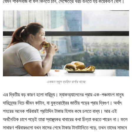
যেমন শাকসবজি বা ফল কিনতে চান, সেক্ষেত্রে খরচ গুনতে হয় কয়েকগুণ বেশি।
একজন স্থূল ব্যক্তি বার্গার খাচ্ছে
এর দ্বিতীয় বড় কারণ হলো দারিদ্র্য। ম্যাকঅ্যালেনের প্রায় এক-পঞ্চমাংশ মানুষ
দারিদ্র্যের নিচে জীবন কাটান, যা যুক্তরাষ্ট্রের জাতীয় গড়ের প্রায় দ্বিগুণ। অর্থাৎ
শহরের অনেক পরিবারই প্রতিদিন টাকার হিসাব কষে চলতে বাধ্য। আর এই
অর্থনৈতিক চাপে পড়েই তারা স্বাস্থ্যকর খাবারের কথা চিন্তা করতে পারেন না। ফলে
সাধারণ পরিবারগুলো যখন মাসের শেষে টাকার টানাটানিতে পড়ে, তখন তাদের সামনে