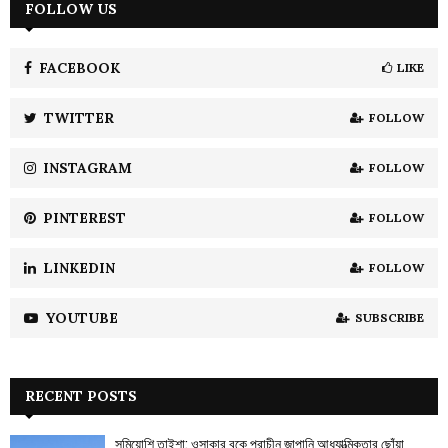
c
FOLLOW US
E
h
f
A
o
FACEBOOK
LIKE
r
R
:
TWITTER
FOLLOW
C
INSTAGRAM
FOLLOW
H
PINTEREST
FOLLOW
LINKEDIN
FOLLOW
YOUTUBE
SUBSCRIBE
RECENT POSTS
সুমিয়োশি তাইশা: ওসাকার বুকে প্রাচীন জাপানি আধ্যাত্মিকতার ছোঁয়া