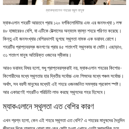
ম্যাকঅ্যালেন শহরের স্থূল মানুষ
ম্যাকএলান শহরটি আয়তনে প্রায় ১২০ বর্গকিলোমিটার এবং এর জনসংখ্যা ১ লক্ষ
৪৮ হাজারেরও বেশি, যা এটিকে টেক্সাসের অন্যতম ব্যস্ত শহরে পরিণত করেছে।
কিন্তু এই জনসংখ্যার বেশিরভাগই ভুগছে স্থূলতা নামক এক ভয়াবহ রোগে।
শহরটির প্রাপ্তবয়স্ক জনগণের প্রায় ৪৫ শতাংশই স্থূলকায় বা মোটা। এছাড়াও,
৩১ শতাংশ মানুষ অতিরিক্ত ওজনের স্বীকার।
আরও ভয়াবহ বিষয় হলো, শুধু প্রাপ্তবয়স্করাই নয়, ম্যাকএলান শহরের কিশোর-
কিশোরীদের মধ্যে স্থূলতার হার দ্বিতীয় সর্বোচ্চ এবং শিশুদের মধ্যে পঞ্চম সর্বোচ্চ।
অর্থাৎ, সব বয়সী মানুষের মধ্যেই এই শহরে ওজনজনিত সমস্যার প্রকোপ স্পষ্ট।
আর একারণেই শহরটিও পরিচিতি লাভ করছে স্থূলদের শহর হিসেবে।
ম্যাকএলানে স্থূলতা এত বেশির কারণ
এখন প্রশ্ন হলো, কেন এই শহরে স্থূলতা এত বেশি? এ শহরের মানুষদের দৈনন্দিন
জীবনের দিকে তাকালে বোঝা যায় কেন মোটা হওয়া এখানে এতটা স্বাভাবিক হয়ে