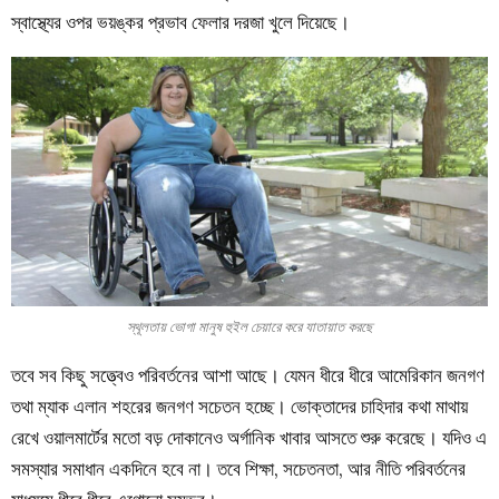
স্বাস্থ্যের ওপর ভয়ঙ্কর প্রভাব ফেলার দরজা খুলে দিয়েছে।
স্থূলতায় ভোগা মানুষ হুইল চেয়ারে করে যাতায়াত করছে
তবে সব কিছু সত্ত্বেও পরিবর্তনের আশা আছে। যেমন ধীরে ধীরে আমেরিকান জনগণ
তথা ম্যাক এলান শহরের জনগণ সচেতন হচ্ছে। ভোক্তাদের চাহিদার কথা মাথায়
রেখে ওয়ালমার্টের মতো বড় দোকানেও অর্গানিক খাবার আসতে শুরু করেছে। যদিও এ
সমস্যার সমাধান একদিনে হবে না। তবে শিক্ষা, সচেতনতা, আর নীতি পরিবর্তনের