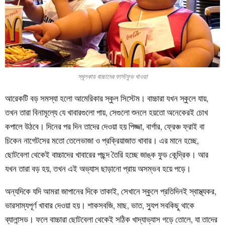
স্থূলকায় বাচ্চাদের ফাস্টফুড খাওয়া
আরেকটি বড় সমস্যা হলো আমেরিকার স্কুল সিস্টেম। বাচ্চারা যখন স্কুলে যায়,
তখন তারা বিনামূল্যে যে খাবারগুলো পায়, সেগুলো শুনলে হয়তো অনেকেরই চোখ
কপালে উঠবে। দিনের পর দিন তাদের দেওয়া হয় পিজ্জা, বার্গার, ফ্রেঞ্চ ফ্রাই বা
চিকেন নাগেটসের মতো তেলেভাজা ও প্রক্রিয়াজাত খাবার। এর মানে হচ্ছে,
ছোটবেলা থেকেই বাচ্চাদের খাবারের পছন্দ তৈরি হচ্ছে জাঙ্ক ফুড কেন্দ্রিক। আর
যখন তারা বড় হয়, তখন এই অভ্যাস ছাড়ানো প্রায় অসম্ভব হয়ে পড়ে।
অন্যদিকে যদি আমরা জাপানের দিকে তাকাই, সেখানে স্কুলে প্রতিদিনই স্বাস্থ্যকর,
ভারসাম্যপূর্ণ খাবার দেওয়া হয়। শাকসবজি, মাছ, ভাত, স্যুপ সবকিছু থাকে
ব্যালান্সড। ফলে বাচ্চারা ছোটবেলা থেকেই সঠিক খাদ্যাভ্যাস গড়ে তোলে, যা তাদের