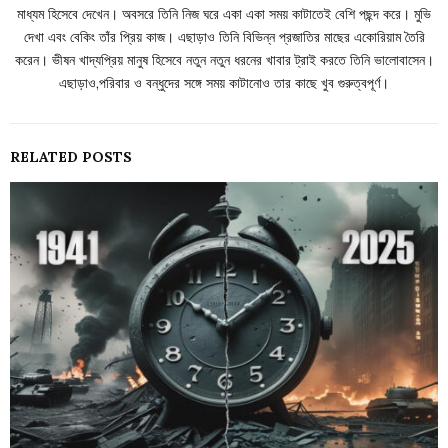
মাধ্যম হিসেবে দেখেন। অবসরে তিনি নিজ ঘরে একা একা সময় কাটাতেই বেশি পছন্দ করে। মুভি
দেখা এবং বেকিং তাঁর প্রিয় কাজ। এছাড়াও তিনি বিভিন্ন প্রজাতির মাছের একোরিয়াম তৈরি
করেন। ভীষন খাদ্যপ্রিয় মানুষ হিসেবে নতুন নতুন ধরনের খাবার ট্রাই করতে তিনি ভালোবাসেন।
এছাড়াও,পরিবার ও বন্ধুদের সঙ্গে সময় কাটানোও তার কাছে খুব গুরুত্বপূর্ণ।
RELATED POSTS