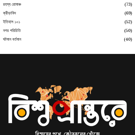
রহস্য রোমাঞ্চ
(73)
ক্রীড়াবিদ
(69)
ইতিহাস ১০১
(52)
নগর পরিচিতি
(50)
ঘটমান বর্তমান
(40)