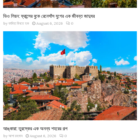
ভিও লিয়ন: ফ্রান্সের বুকে রেনেসাঁস যুগের এক জীবন্ত জাদুঘর
by
ফাবিহা বিনতে হক
August 6, 2026
0
আঙ্কারা: তুরস্কের এক অনন্য শহরের গল্প
by
আশা রহমান
August 6, 2026
0