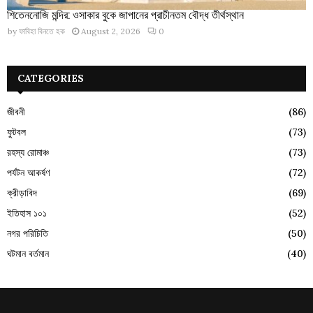
শিতেননোজি মন্দির: ওসাকার বুকে জাপানের প্রাচীনতম বৌদ্ধ তীর্থস্থান
by
ফাবিহা বিনতে হক
August 2, 2026
0
CATEGORIES
জীবনী
(86)
ফুটবল
(73)
রহস্য রোমাঞ্চ
(73)
পর্যটন আকর্ষণ
(72)
ক্রীড়াবিদ
(69)
ইতিহাস ১০১
(52)
নগর পরিচিতি
(50)
ঘটমান বর্তমান
(40)