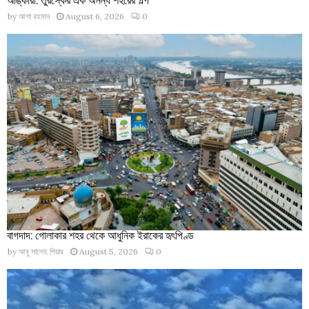
by
আশা রহমান
August 6, 2026
0
বাগদাদ: গোলাকার শহর থেকে আধুনিক ইরাকের হৃৎপিণ্ড
by
আবু সালেহ পিয়ার
August 5, 2026
0