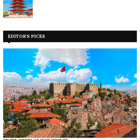
EDITOR'S PICKS
আঙ্কারা: তুরস্কের এক অনন্য শহরের গল্প