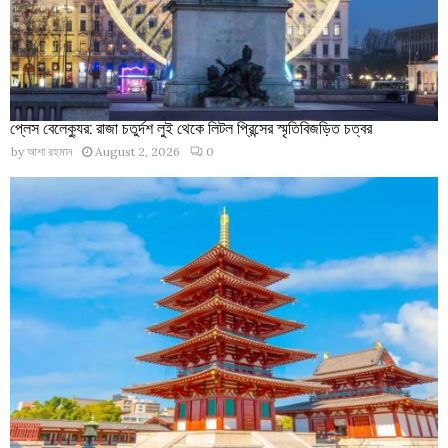
প্লেস বেলেক্যুর: রাজা চতুর্দশ লুই থেকে লিটল প্রিন্সের স্মৃতিবিজড়িত চত্বর
by
আশা রহমান
August 2, 2026
0