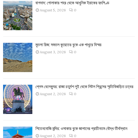
বাগদাদ: গোলাকার শহর থেকে আধুনিক ইরাকের হৃৎপিণ্ড
August 5, 2026
0
মুতলা রিজ: সমতল কুয়েতের বুকে এক পাথুরে বিস্ময়
August 3, 2026
0
প্লেস বেলেক্যুর: রাজা চতুর্দশ লুই থেকে লিটল প্রিন্সের স্মৃতিবিজড়িত চত্বর
August 2, 2026
0
শিতেননোজি মন্দির: ওসাকার বুকে জাপানের প্রাচীনতম বৌদ্ধ তীর্থস্থান
August 2, 2026
0