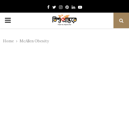
Facebook
Twitter
Instagram
Pinterest
Linkedin
Youtube
PRIMARY
MENU
Home
McAllen Obesity