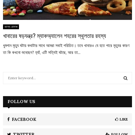
রহস্য রোমাঞ্চ
খাবারের ষড়যন্ত্র? ম্যাকঅ্যালেন শহরের স্থূলতার রহস্য
ধুমপান মৃত্যু ঘটায় কথাটার সাথে আমরা সবাই পরিচিত। তবে খাবারও যে হতে পারে মৃত্যুর কারণ
তা কি কখনো শুনেছেন? হ্যাঁ, এটি সত্যিই ঘটছে, আর তা...
S
e
a
S
r
c
FOLLOW US
E
h
f
A
o
FACEBOOK
LIKE
r
R
:
TWITTER
FOLLOW