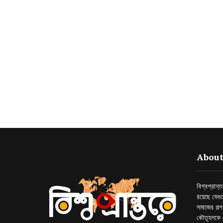
About
বিশ্বপ্রান
রয়েছে যেগু
সমাজের গল্
কৌতূহলকে 