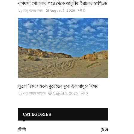
বাগদাদ: গোলাকার শহর থেকে আধুনিক ইরাকের হৃৎপিণ্ড
by
আবু সালেহ পিয়ার
August 5, 2026
0
মুতলা রিজ: সমতল কুয়েতের বুকে এক পাথুরে বিস্ময়
by
শেখ আহাদ আহসান
August 3, 2026
0
CATEGORIES
জীবনী
(86)