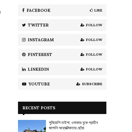
f
A
o
FACEBOOK
LIKE
ো
r
R
:
TWITTER
FOLLOW
C
H
INSTAGRAM
FOLLOW
PINTEREST
FOLLOW
LINKEDIN
FOLLOW
YOUTUBE
SUBSCRIBE
RECENT POSTS
সুমিয়োশি তাইশা: ওসাকার বুকে প্রাচীন
জাপানি আধ্যাত্মিকতার ছোঁয়া