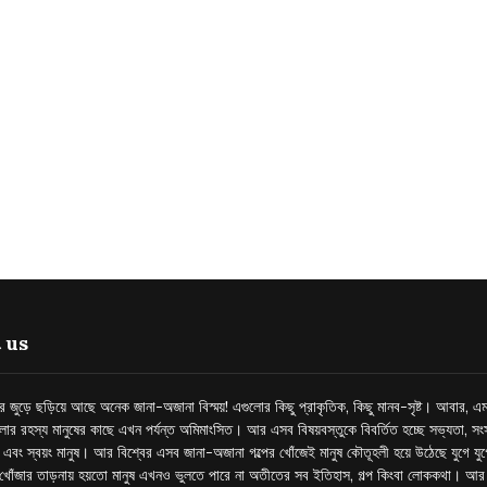
 us
্তর জুড়ে ছড়িয়ে আছে অনেক জানা-অজানা বিস্ময়! এগুলোর কিছু প্রাকৃতিক, কিছু মানব-সৃষ্ট। আবার, এম
লোর রহস্য মানুষের কাছে এখন পর্যন্ত অমিমাংসিত। আর এসব বিষয়বস্তুকে বিবর্তিত হচ্ছে সভ্যতা, সংস
প এবং স্বয়ং মানুষ। আর বিশ্বের এসব জানা-অজানা গল্পের খোঁজেই মানুষ কৌতূহলী হয়ে উঠেছে যুগে য
খোঁজার তাড়নায় হয়তো মানুষ এখনও ভুলতে পারে না অতীতের সব ইতিহাস, গল্প কিংবা লোককথা। আ