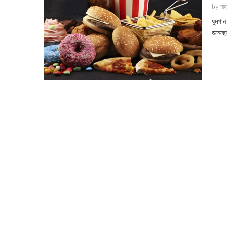
by
শাহ
ধুমপা
শুনেছে