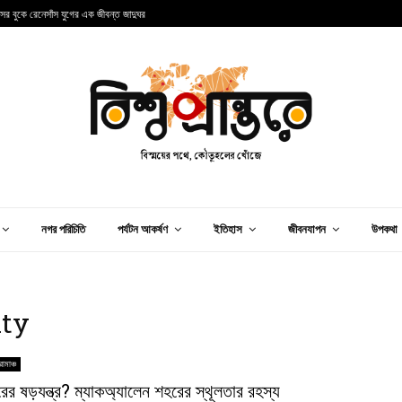
ন্সের বুকে রেনেসাঁস যুগের এক জীবন্ত জাদুঘর
আ
নগর পরিচিতি
পর্যটন আকর্ষণ
ইতিহাস
জীবনযাপন
উপকথা
ity
োমাঞ্চ
রের ষড়যন্ত্র? ম্যাকঅ্যালেন শহরের স্থূলতার রহস্য