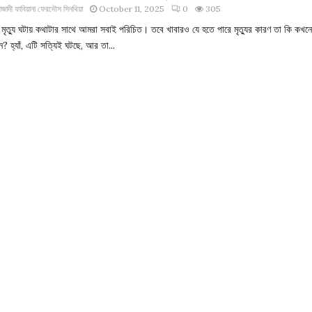
াজাদী ফাবিয়ানা ফেরদৌস সিনথিয়া
October 11, 2025
0
305
ন মৃত্যু ঘটায় কথাটার সাথে আমরা সবাই পরিচিত। তবে খাবারও যে হতে পারে মৃত্যুর কারণ তা কি কখন
ন? হ্যাঁ, এটি সত্যিই ঘটছে, আর তা...