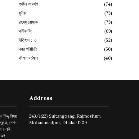
পর্যটন আকর্ষণ
(74)
ফুটবল
(73)
রহস্য রোমাঞ্চ
(73)
ক্রীড়াবিদ
(69)
ইতিহাস ১০১
(52)
নগর পরিচিতি
(50)
ঘটমান বর্তমান
(40)
Address
ন কিছু বিষয়
243/1(22) Sultangoang, Rajmoshuri,
্কৃতি, দেশ-
Mohammadpur, Dhaka-1209
ুগে। এই
র এই