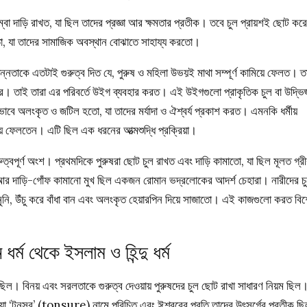
্বা দাড়ি রাখত, যা ছিল তাদের প্রজ্ঞা আর ক্ষমতার প্রতীক। তবে চুল প্রায়শই ছোট করে
াতো, যা তাদের সামাজিক অবস্থান বোঝাতে সাহায্য করতো।
চ্ছন্নতাকে এতটাই গুরুত্ব দিত যে, পুরুষ ও মহিলা উভয়ই মাথা সম্পূর্ণ কামিয়ে ফেলত। ত
রে। তাই তারা এর পরিবর্তে উইগ ব্যবহার করত। এই উইগগুলো প্রাকৃতিক চুল বা উদ্ভিজ
ে অলংকৃত ও জটিল হতো, যা তাদের মর্যাদা ও ঐশ্বর্য প্রকাশ করত। এমনকি ধর্মীয়
য়ে ফেলতেন। এটি ছিল এক ধরনের আত্মশুদ্ধি প্রক্রিয়া।
ত্বপূর্ণ অংশ। প্রথমদিকে পুরুষরা ছোট চুল রাখত এবং দাড়ি কামাতো, যা ছিল মূলত গ্র
 আর দাড়ি-গোঁফ কামানো মুখ ছিল একজন রোমান ভদ্রলোকের আদর্শ চেহারা। নারীদের চ
বিনুনি, উঁচু করে বাঁধা বান এবং অলংকৃত হেয়ারপিন দিয়ে সাজাতো। এই কাজগুলো করত বি
 ধর্ম থেকে ইসলাম ও হিন্দু ধর্ম
াবিত ছিল। বিনয় এবং সরলতাকে গুরুত্ব দেওয়ায় পুরুষদের চুল ছোট রাখা সাধারণ নিয়ম ছিল
, যা ‘টনসুর’ (tonsure) নামে পরিচিত এবং ঈশ্বরের প্রতি তাদের উৎসর্গের প্রতীক ছ