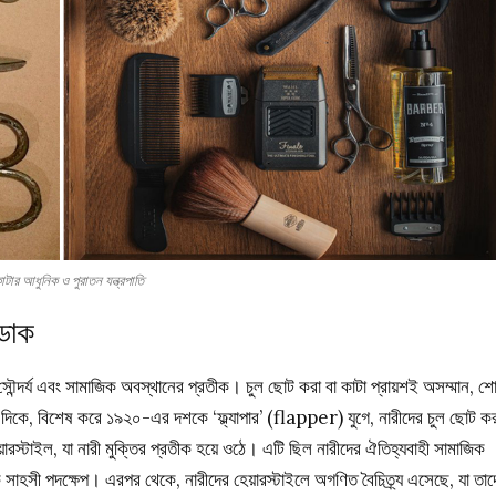
াটার আধুনিক ও পুরাতন যন্ত্রপাতি
 ডাক
সৌন্দর্য এবং সামাজিক অবস্থানের প্রতীক। চুল ছোট করা বা কাটা প্রায়শই অসম্মান, শ
ার দিকে, বিশেষ করে ১৯২০-এর দশকে ‘ফ্ল্যাপার’ (flapper) যুগে, নারীদের চুল ছোট ক
রস্টাইল, যা নারী মুক্তির প্রতীক হয়ে ওঠে। এটি ছিল নারীদের ঐতিহ্যবাহী সামাজিক
সাহসী পদক্ষেপ। এরপর থেকে, নারীদের হেয়ারস্টাইলে অগণিত বৈচিত্র্য এসেছে, যা তাদ