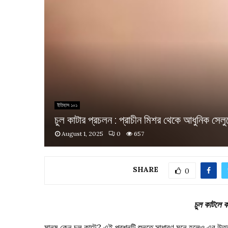
ইতিহাস ১০১
চুল কাটার প্রচলন : প্রাচীন মিশর থেকে আধুনিক সেলুন
August 1, 2025
0
657
SHARE
0
চুল কাটলে 
মানুষ কেন চুল কাটে? এই প্রশ্নটি শুনতে সাধারণ মনে হলেও এর উত্