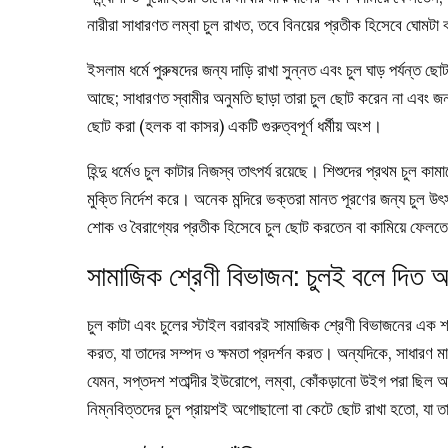
নারীরা সাধারণত লম্বা চুল রাখত, তবে বিনয়ের প্রতীক হিসেবে ঘোমটা 
ইসলাম ধর্মে পুরুষদের জন্য দাড়ি রাখা সুন্নত এবং চুল ঘাড় পর্যন্ত ছোট 
আছে; সাধারণত স্বামীর অনুমতি ছাড়া তারা চুল ছোট করেন না এবং জনস
ছোট করা (হলক বা কাসর) একটি গুরুত্বপূর্ণ ধর্মীয় অংশ।
হিন্দু ধর্মেও চুল কাটার নিজস্ব তাৎপর্য রয়েছে। শিশুদের প্রথম চুল কামা
মুক্তি নির্দেশ করে। অনেক মন্দিরে ভক্তরা মানত পূরণের জন্য চুল উৎস
শোক ও বৈরাগ্যের প্রতীক হিসেবে চুল ছোট করতেন বা কামিয়ে ফেলত
সামাজিক শ্রেণী বিভাজন: চুলই বলে দিত 
চুল কাটা এবং চুলের স্টাইল বরাবরই সামাজিক শ্রেণী বিভাজনের এক শ
করত, যা তাদের সম্পদ ও ক্ষমতা প্রদর্শন করত। অন্যদিকে, সাধারণ মা
যেমন, সপ্তদশ শতাব্দীর ইউরোপে, লম্বা, কোঁকড়ানো উইগ পরা ছিল অ
নিম্নবিত্তদের চুল প্রায়শই অগোছালো বা কেটে ছোট রাখা হতো, যা ত