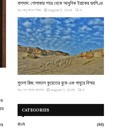
বাগদাদ: গোলাকার শহর থেকে আধুনিক ইরাকের হৃৎপিণ্ড
by
আবু সালেহ পিয়ার
August 5, 2026
0
মুতলা রিজ: সমতল কুয়েতের বুকে এক পাথুরে বিস্ময়
by
শেখ আহাদ আহসান
August 3, 2026
0
োক
রার
CATEGORIES
ের
জীবনী
(86)