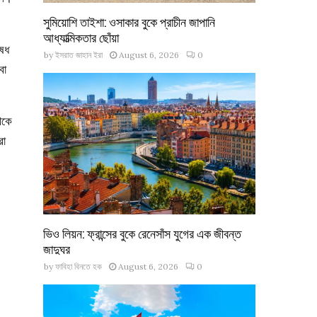
সুমিয়োশি তাইশা: ওসাকার বুকে প্রাচীন জাপানি
আধ্যাত্মিকতার ছোঁয়া
ষেধ
by
ইসরাত জাহান ইরা
August 6, 2026
0
বা
থেকে
রা
ভিও লিয়ন: ফ্রান্সের বুকে রেনেসাঁস যুগের এক জীবন্ত
জাদুঘর
by
ফাবিহা বিনতে হক
August 6, 2026
0