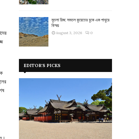
মুতলা রিজ: সমতল কুয়েতের বুকে এক পাথুরে
বিস্ময়
াদের
August 3, 2026
0
্জ
EDITOR'S PICKS
ীক
ুলের
শেষ
।
িল।