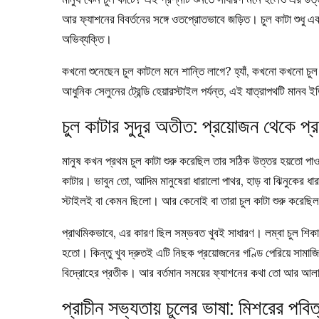
আর ফ্যাশনের বিবর্তনের সঙ্গে ওতপ্রোতভাবে জড়িত। চুল কাটা শুধু 
অভিব্যক্তি।
কখনো শুনেছেন চুল কাটলে মনে শান্তি লাগে? হ্যাঁ, কখনো কখনো চুল
আধুনিক সেলুনের ট্রেন্ডি হেয়ারস্টাইল পর্যন্ত, এই যাত্রাপথটি মানব 
চুল কাটার সুদূর অতীত: প্রয়োজন থেকে প্
মানুষ কখন প্রথম চুল কাটা শুরু করেছিল তার সঠিক উত্তর হয়তো পাওয়
কাটার। ভাবুন তো, আদিম মানুষেরা ধারালো পাথর, হাড় বা ঝিনুকের ধা
স্টাইলই বা কেমন ছিলো। আর কেনোই বা তারা চুল কাটা শুরু করেছি
প্রাথমিকভাবে, এর কারণ ছিল সম্ভবত খুবই সাধারণ। লম্বা চুল শিকার 
হতো। কিন্তু খুব দ্রুতই এটি নিছক প্রয়োজনের গণ্ডি পেরিয়ে সামাজিক 
বিদ্রোহের প্রতীক। আর বর্তমান সময়ের ফ্যাশনের কথা তো আর আল
প্রাচীন সভ্যতায় চুলের ভাষা: মিশরের পবি