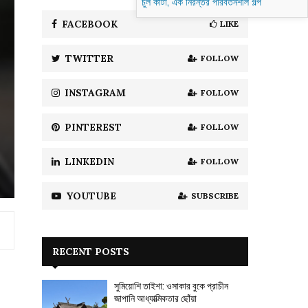
চুল কাটা, এক নিরন্তর পরিবর্তনশীল গল্প
f
A
o
FACEBOOK
LIKE
r
R
:
TWITTER
FOLLOW
C
H
INSTAGRAM
FOLLOW
PINTEREST
FOLLOW
LINKEDIN
FOLLOW
YOUTUBE
SUBSCRIBE
RECENT POSTS
সুমিয়োশি তাইশা: ওসাকার বুকে প্রাচীন
জাপানি আধ্যাত্মিকতার ছোঁয়া