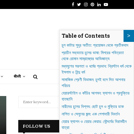
Facebook
Twitter
Instagram
Pinterest
Linkedin
Youtube
াগদাদ: গোলাকার শহর থেকে আধুনিক ইরাকের হৃৎপিণ্ড
Table of Contents
চুল কাটার সুদূর অতীত: প্রয়োজন থেকে প্রতীকবাদ
প্রাচীন সভ্যতায় চুলের ভাষা: মিশরের পবিত্রতা
থেকে রোমান সাম্রাজ্যের আভিজাত্য
মধ্যযুগের সরলতা ও ধর্মের প্রভাব: খ্রিস্টান ধর্ম থেকে
ইসলাম ও হিন্দু ধর্ম
জীবনী
সামাজিক শ্রেণী বিভাজন: চুলই বলে দিত আপনার
পরিচয়
হেয়ারস্টাইল ও কাঁচির আগমন: ফ্যাশন ও প্রযুক্তির
S
হাতছানি
e
নারীদের চুলের বিপ্লব: ছোট চুল ও মুক্তির ডাক
a
S
নাপিত ও সেলুনের জন্ম: এক পেশাদারী বিবর্তন
r
হেয়ার ফ্যাশন ও হেয়ার কেয়ার: সৌন্দর্যের বিরামহীন
c
E
FOLLOW US
যাত্রা
h