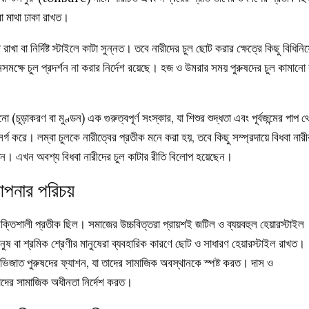
বা মাথা ঢাকা রাখত।
রাখা বা নির্দিষ্ট স্টাইলে কাটা সুন্নত। তবে নারীদের চুল ছোট করার ক্ষেত্রে কিছু বিধিনি
মক্ষে চুল প্রদর্শন না করার নির্দেশ রয়েছে। হজ ও উমরার সময় পুরুষদের চুল কামানো 
নো (চূড়াকরণ বা মুণ্ডন) এক গুরুত্বপূর্ণ সংস্কার, যা শিশুর শুদ্ধতা এবং পূর্বজন্মের পাপ 
র্গ করে। লম্বা চুলকে নারীত্বের প্রতীক মনে করা হয়, তবে কিছু সম্প্রদায়ে বিধবা নারী
েন। এখন অবশ্য বিধবা নারীদের চুল কাটার রীতি বিলোপ হয়েছেন।
আপনার পরিচয়
ক্তিশালী প্রতীক ছিল। সমাজের উচ্চবিত্তরা প্রায়শই জটিল ও ব্যয়বহুল হেয়ারস্টাইল
নুষ বা শ্রমিক শ্রেণীর মানুষেরা ব্যবহারিক কারণে ছোট ও সাধারণ হেয়ারস্টাইল রাখত।
ভিজাত পুরুষদের ফ্যাশন, যা তাদের সামাজিক অবস্থানকে স্পষ্ট করত। দাস ও
াদের সামাজিক অধীনতা নির্দেশ করত।