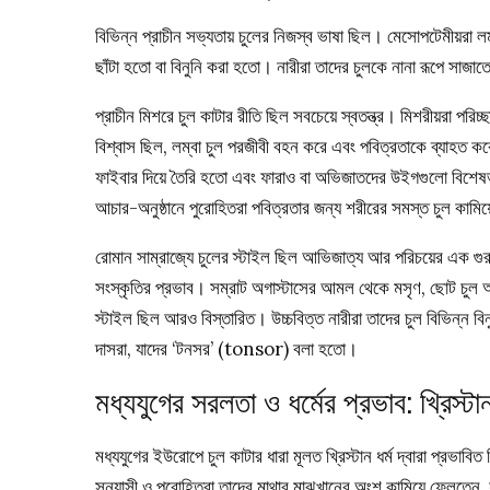
বিভিন্ন প্রাচীন সভ্যতায় চুলের নিজস্ব ভাষা ছিল। মেসোপটেমীয়রা লম
ছাঁটা হতো বা বিনুনি করা হতো। নারীরা তাদের চুলকে নানা রূপে সাজ
প্রাচীন মিশরে চুল কাটার রীতি ছিল সবচেয়ে স্বতন্ত্র। মিশরীয়রা পরি
বিশ্বাস ছিল, লম্বা চুল পরজীবী বহন করে এবং পবিত্রতাকে ব্যাহত ক
ফাইবার দিয়ে তৈরি হতো এবং ফারাও বা অভিজাতদের উইগগুলো বিশেষভাব
আচার-অনুষ্ঠানে পুরোহিতরা পবিত্রতার জন্য শরীরের সমস্ত চুল কামি
রোমান সাম্রাজ্যে চুলের স্টাইল ছিল আভিজাত্য আর পরিচয়ের এক গুরু
সংস্কৃতির প্রভাব। সম্রাট অগাস্টাসের আমল থেকে মসৃণ, ছোট চুল
স্টাইল ছিল আরও বিস্তারিত। উচ্চবিত্ত নারীরা তাদের চুল বিভিন্ন 
দাসরা, যাদের ‘টনসর’ (tonsor) বলা হতো।
মধ্যযুগের সরলতা ও ধর্মের প্রভাব: খ্রিস্টান
মধ্যযুগের ইউরোপে চুল কাটার ধারা মূলত খ্রিস্টান ধর্ম দ্বারা প্রভ
সন্ন্যাসী ও পুরোহিতরা তাদের মাথার মাঝখানের অংশ কামিয়ে ফেলতেন