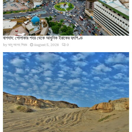
বাগদাদ: গোলাকার শহর থেকে আধুনিক ইরাকের হৃৎপিণ্ড
by
আবু সালেহ পিয়ার
August 5, 2026
0