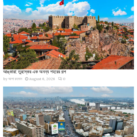
আঙ্কারা: তুরস্কের এক অনন্য শহরের গল্প
by
আশা রহমান
August 6, 2026
0