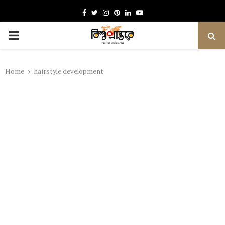
Facebook
Twitter
Instagram
Pinterest
Linkedin
Youtube
PRIMARY
MENU
Home
hairstyle development