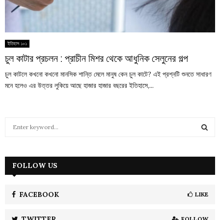
ইতিহাস ১০১
চুল কাটার প্রচলন : প্রাচীন মিশর থেকে আধুনিক সেলুনের গল্প
চুল কাটলে কখনো কখনো মানসিক শান্তি মেলে মানুষ কেন চুল কাটে? এই প্রশ্নটি শুনতে সাধারণ
মনে হলেও এর উত্তর লুকিয়ে আছে হাজার হাজার বছরের ইতিহাসে,...
S
e
a
S
r
c
FOLLOW US
E
h
f
A
o
FACEBOOK
LIKE
r
R
:
TWITTER
FOLLOW