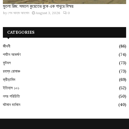
মুতলা রিজ: সমতল কুয়েতের বুকে এক পাথুরে বিস্ময়
by
শেখ আহাদ আহসান
August 3, 2026
0
CATEGORIES
জীবনী
(86)
পর্যটন আকর্ষণ
(74)
ফুটবল
(73)
রহস্য রোমাঞ্চ
(73)
ক্রীড়াবিদ
(69)
ইতিহাস ১০১
(52)
নগর পরিচিতি
(50)
ঘটমান বর্তমান
(40)