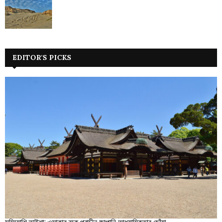
EDITOR'S PICKS
সুমিয়োশি তাইশা: ওসাকার বুকে প্রাচীন জাপানি আধ্যাত্মিকতার ছোঁয়া