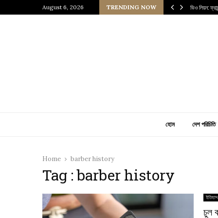
 প্রাচীন জাপানি আধ্যাত্মিকতার ছোঁয়া
August 6, 2026
TRENDING NOW
ভিও লিয়ন: ফ্র
হোম
দেশ পরিচিতি
Home
barber history
Tag : barber history
ইতিহাস
চুল 