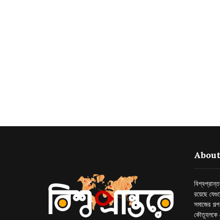
About
বিশ্বপ্রান
রয়েছে যেগু
সমাজের গল্
কৌতূহলকে 