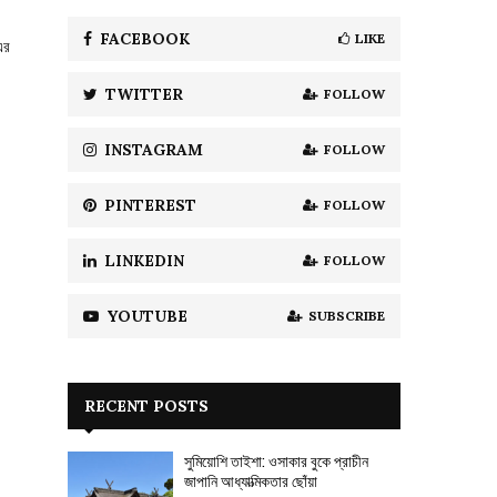
f
A
o
FACEBOOK
LIKE
এর
r
R
:
TWITTER
FOLLOW
C
H
INSTAGRAM
FOLLOW
PINTEREST
FOLLOW
LINKEDIN
FOLLOW
YOUTUBE
SUBSCRIBE
RECENT POSTS
সুমিয়োশি তাইশা: ওসাকার বুকে প্রাচীন
জাপানি আধ্যাত্মিকতার ছোঁয়া