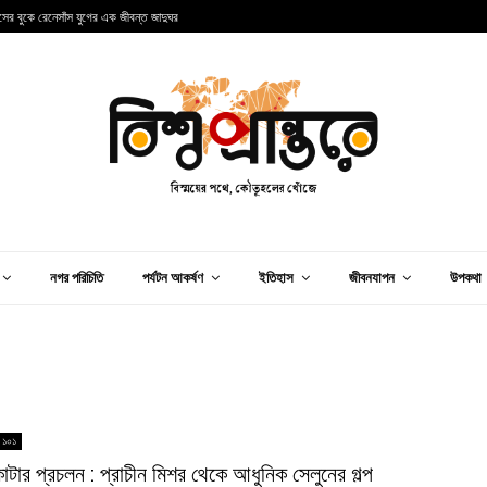
ান্সের বুকে রেনেসাঁস যুগের এক জীবন্ত জাদুঘর
আ
নগর পরিচিতি
পর্যটন আকর্ষণ
ইতিহাস
জীবনযাপন
উপকথা
 ১০১
কাটার প্রচলন : প্রাচীন মিশর থেকে আধুনিক সেলুনের গল্প