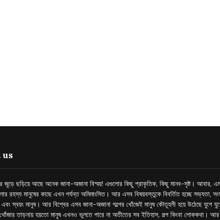
 us
্তর জুড়ে ছড়িয়ে আছে অনেক জানা-অজানা বিস্ময়! এগুলোর কিছু প্রাকৃতিক, কিছু মানব-সৃষ্ট। আবার, এম
লোর রহস্য মানুষের কাছে এখন পর্যন্ত অমিমাংসিত। আর এসব বিষয়বস্তুকে বিবর্তিত হচ্ছে সভ্যতা, সংস
প এবং স্বয়ং মানুষ। আর বিশ্বের এসব জানা-অজানা গল্পের খোঁজেই মানুষ কৌতূহলী হয়ে উঠেছে যুগে য
খোঁজার তাড়নায় হয়তো মানুষ এখনও ভুলতে পারে না অতীতের সব ইতিহাস, গল্প কিংবা লোককথা। আ