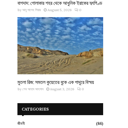
বাগদাদ: গোলাকার শহর থেকে আধুনিক ইরাকের হৃৎপিণ্ড
by
আবু সালেহ পিয়ার
August 5, 2026
0
মুতলা রিজ: সমতল কুয়েতের বুকে এক পাথুরে বিস্ময়
by
শেখ আহাদ আহসান
August 3, 2026
0
CATEGORIES
জীবনী
(86)