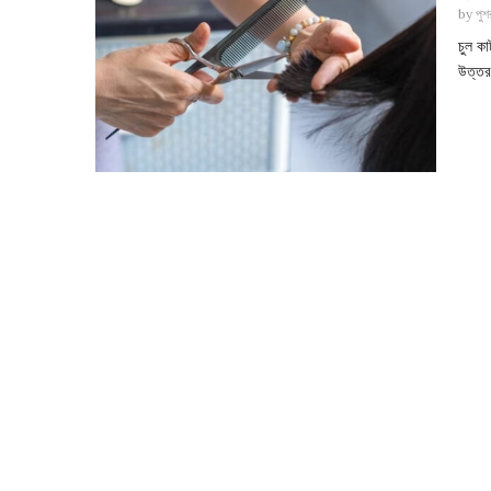
by
পুশর
চুল ক
উত্তর