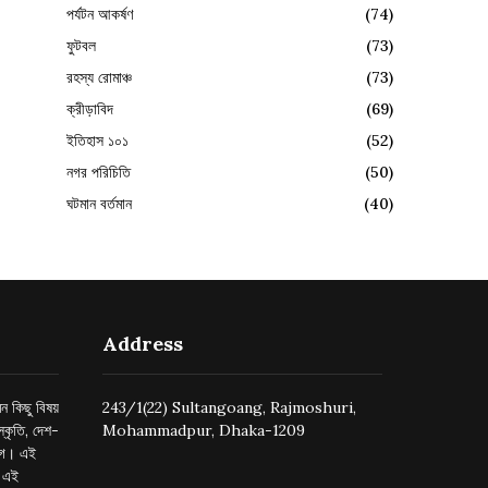
পর্যটন আকর্ষণ
(74)
ফুটবল
(73)
রহস্য রোমাঞ্চ
(73)
ক্রীড়াবিদ
(69)
ইতিহাস ১০১
(52)
নগর পরিচিতি
(50)
ঘটমান বর্তমান
(40)
Address
ন কিছু বিষয়
243/1(22) Sultangoang, Rajmoshuri,
্কৃতি, দেশ-
Mohammadpur, Dhaka-1209
ুগে। এই
র এই