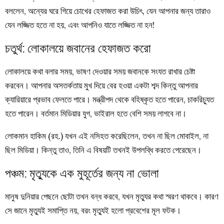
বললেন, অন্যের ঘরে গিয়ে চোখের হেফাজত করা উচিৎ, যেন আপনার জন্য তারাও
যেন লজ্জিত হতে না হয়, এবং আপনিও যাতে লজ্জিত না হন!
চতুর্থ: লোকালয়ে জবানের হেফাজত করো
লোকালয়ে কথা বলার সময়, ভাষণ দেওয়ার সময় জবানকে সংযত রাখার চেষ্টা
করবেন। আপনার অসতর্কতায় মুখ দিয়ে বের হওয়া একটা শব্দ কিন্তু আপনার
ক্যারিয়ারে প্রভাব ফেলতে পারে। মন্ত্রীপদ থেকে বহিষ্কৃত হতে পারেন, চাকরিচ্যুত
হতে পারেন। বর্তমান মিডিয়ার যুগ, ভাইরাল হতে বেশি সময় লাগবে না।
লোকমান হাকিম (রহ.) যখন এই নসিহত করেছিলেন, তখন না ছিল মোবাইল, না
ছিল মিডিয়া। কিন্তু তাও, তিনি এ বিষয়টি তখনই উপলব্ধি করতে পেরেছেন।
পঞ্চম: মৃত্যুকে এক মুহূর্তের জন্য না ভোলা
মানুষ দুনিয়ার পেছনে ছোটা তখন বন্ধ করবে, যখন মৃত্যুর কথা স্মরণ থাকবে। কারণ
সে জানে মৃত্যুই সমাপ্তি নয়, বরং মৃত্যুই হলো প্রবেশের মূল ফটক।