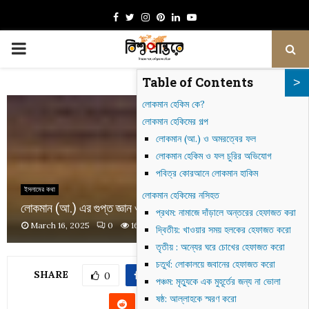
Facebook
Twitter
Instagram
Pinterest
Linkedin
Youtube
PRIMARY
Table of Contents
MENU
লোকমান হেকিম কে?
লোকমান হেকিমের গল্প
লোকমান (আ.) ও অমরত্বের ফল
লোকমান হেকিম ও ফল চুরির অভিযোগ
পবিত্র কোরআনে লোকমান হাকিম
ইসলামের কথা
লোকমান হেকিমের নসিহত
লোকমান (আ.) এর গুপ্ত জ্ঞান ও রহস্যময় ক্ষমতার গল্প
প্রথম: নামাজে দাঁড়ালে অন্তরের হেফাজত করা
March 16, 2025
0
1698
দ্বিতীয়: খাওয়ার সময় হলকের হেফাজত করো
তৃতীয় : অন্যের ঘরে চোখের হেফাজত করো
চতুর্থ: লোকালয়ে জবানের হেফাজত করো
SHARE
0
পঞ্চম: মৃত্যুকে এক মুহূর্তের জন্য না ভোলা
ষষ্ঠ: আল্লাহকে স্মরণ করো