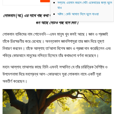
সপ্তম: এহসান করলে সেটা একেবারের জন্য ভুলে
যাও
অষ্টম : কেউ আঘাত দিলে ভুলে যাওয়া
লোকমান (আ.) এর সাথে গাছ কথা বলতেন এমনকি কোন গাছের ফলের কোন ঔষুধি
গুন আছে সেটিও গাছ বলে দিত।
লোকমান হাকিমের নাম শোনেননি—এমন মানুষ খুব কমই আছে। জ্ঞান ও প্রজ্ঞাই
তাঁকে চিরস্মরণীয় করে রেখেছে। অনন্তকাল জ্ঞানপিপাসুরা তার জ্ঞান দিয়ে তৃষ্ণা
নিবারণ করবেন। তাঁকে আল্লাহ তা’আলা বিশেষ জ্ঞান ও প্রজ্ঞা দান করেছিলেন এবং
পবিত্র কোরআনে মানুষের নসিহত হিসেবে তাঁর কথাগুলো বর্ণনা করেছেন।
মহান আল্লাহ তাআলার কাছে তিনি এমনই সম্মানিত যে তাঁর চারিত্রিক বৈশিষ্ট্য ও
উপদেশনামা দিয়ে মহাগ্রন্থ আল–কোরআনে সুরা লোকমান নামে একটি সুরা
অবতীর্ণ করেছেন।