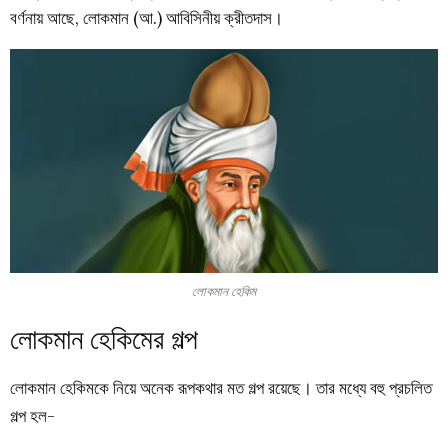
বর্ণনায় আছে, লোকমান (আ.) আবিসিনীয় ক্রীতদাস।
লোকমান হেকিম
লোকমান হেকিমের গল্প
লোকমান হেকিমকে নিয়ে অনেক রূপকথার মত গল্প রয়েছে। তার মধ্যে বহু প্রচলিত
গল্প হল-