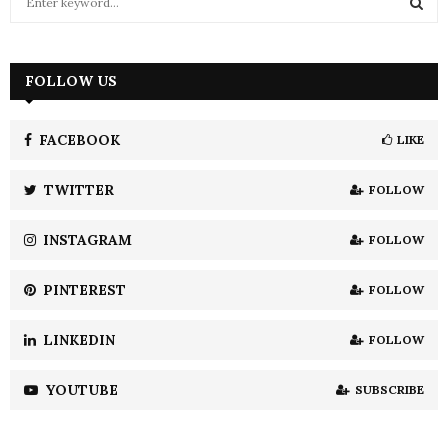
e
a
S
r
c
FOLLOW US
E
h
f
A
o
FACEBOOK
LIKE
r
R
:
TWITTER
FOLLOW
C
INSTAGRAM
FOLLOW
H
PINTEREST
FOLLOW
LINKEDIN
FOLLOW
YOUTUBE
SUBSCRIBE