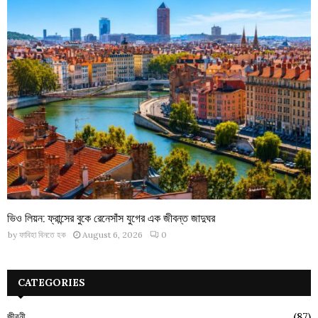
ভিও লিয়ন: ফ্রান্সের বুকে রেনেসাঁস যুগের এক জীবন্ত জাদুঘর
by
ফাবিহা বিনতে হক
August 6, 2026
0
CATEGORIES
জীবনী
(87)