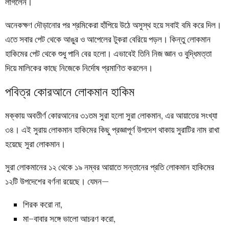
লাগলেন।
অনেকক্ষণ দৌড়ানোর পর শ্রমিকেরা হাঁপিয়ে উঠে অসুস্থ হয়ে সবাই বমি করে দিল।
এতে সবার পেট থেকে আঙুর ও আপেলের টুকরা বেরিয়ে পড়ল। কিন্তু লোকমান
হাকিমের পেট থেকে শুধু পানি বের হলো। এভাবেই তিনি নিজ জ্ঞান ও বুদ্ধিমত্তা
দিয়ে মালিকের কাছে নিজেকে নির্দোষ প্রমাণিত করলেন।
পবিত্র কোরআনে লোকমান হাকিম
মক্কায় অবতীর্ণ কোরআনের ৩১তম সুরা হলো সুরা লোকমান, এর আয়াতের সংখ্যা
৩৪। এই সুরায় লোকমান হাকিমের কিছু প্রজ্ঞাপূর্ণ উপদেশ থাকায় সুরাটির নাম রাখা
হয়েছে সুরা লোকমান।
সুরা লোকমানের ১২ থেকে ১৯ নম্বর আয়াতে সন্তানের প্রতি লোকমান হাকিমের
১২টি উপদেশের বর্ণনা রয়েছে। যেমন—
শিরক করো না,
মা–বাবার সঙ্গে ভালো আচরণ করো,