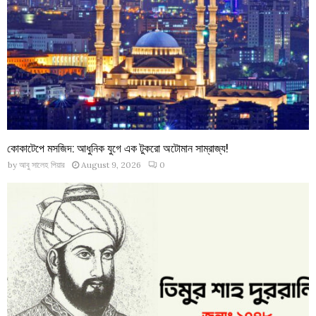
কোকাটেপে মসজিদ: আধুনিক যুগে এক টুকরো অটোমান সাম্রাজ্য!
by
আবু সালেহ পিয়ার
August 9, 2026
0