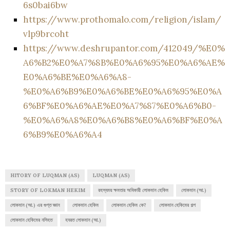
6s0bai6bw
https://www.prothomalo.com/religion/islam/
vlp9brcoht
https://www.deshrupantor.com/412049/%E0%
A6%B2%E0%A7%8B%E0%A6%95%E0%A6%AE%
E0%A6%BE%E0%A6%A8-
%E0%A6%B9%E0%A6%BE%E0%A6%95%E0%A
6%BF%E0%A6%AE%E0%A7%87%E0%A6%B0-
%E0%A6%A8%E0%A6%B8%E0%A6%BF%E0%A
6%B9%E0%A6%A4
HITORY OF LUQMAN (AS)
LUQMAN (AS)
STORY OF LOKMAN HEKIM
রহস্যময় ক্ষমতার অধিকারী লোকমান হেকিম
লোকমান (আ.)
লোকমান (আ.) এর গুপ্ত জ্ঞান
লোকমান হেকিম
লোকমান হেকিম কে?
লোকমান হেকিমের গল্প
লোকমান হেকিমের নসিহত
হযরত লোকমান (আ.)