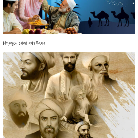
বিশ্বজুড়ে রোজা যখন উৎসব