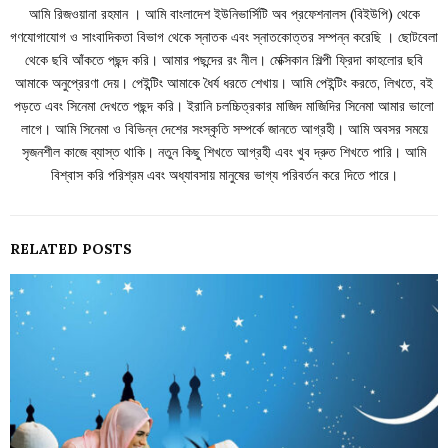
আমি রিজওয়ানা রহমান । আমি বাংলাদেশ ইউনিভার্সিটি অব প্রফেশনালস (বিইউপি) থেকে
গণযোগাযোগ ও সাংবাদিকতা বিভাগ থেকে স্নাতক এবং স্নাতকোত্তর সম্পন্ন করেছি । ছোটবেলা
থেকে ছবি আঁকতে পছন্দ করি। আমার পছন্দের রং নীল। মেক্সিকান শিল্পী ফ্রিদা কাহলোর ছবি
আমাকে অনুপ্রেরণা দেয়। পেইন্টিং আমাকে ধৈর্য ধরতে শেখায়। আমি পেইন্টিং করতে, লিখতে, বই
পড়তে এবং সিনেমা দেখতে পছন্দ করি। ইরানি চলচ্চিত্রকার মাজিদ মাজিদির সিনেমা আমার ভালো
লাগে। আমি সিনেমা ও বিভিন্ন দেশের সংস্কৃতি সম্পর্কে জানতে আগ্রহী। আমি অবসর সময়ে
সৃজনশীল কাজে ব্যাস্ত থাকি। নতুন কিছু শিখতে আগ্রহী এবং খুব দ্রুত শিখতে পারি। আমি
বিশ্বাস করি পরিশ্রম এবং অধ্যাবসায় মানুষের ভাগ্য পরিবর্তন করে দিতে পারে।
RELATED POSTS