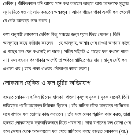
হেকিম। জীবিতকালে যদি আমার সঙ্গে কথা বলতেন তাহলে আজ আপনাকে মৃত্যুর
স্বাদ নিতে হত না; লাভ করতেন অমরত্ব। আমার গাছের পাকা একটি ফল খেলেই
যে কেউ অমরত্ব লাভ করবে।
কথা অনুযায়ী লোকমান হেকিম কিছু সময়ের জন্য প্রান ফিরে পেলেন। তিনি
আল্লাহর কাছে ফরিয়াদ করলেন – হে আল্লাহ, আমার শেষ চাওয়া আপনার কাছে
এ গাছের ফল যেন কখনোই না পাকে। সত্যি সত্যিই এ গাছের ফল কখনো পাকে
না। ফল হওয়ার পর পাকার আগেই তা শুকিয়ে মাটিতে পরে যায়। মানুষ সেই ফল
এখনো খায়। তবে পাকা খাওয়ার সৌভাগ্য কারো হয়না।
লোকমান হেকিম ও ফল চুরির অভিযোগ
হজরত লোকমান হাকিম ছিলেন হালকা–পাতলা কৃষ্ণাঙ্গ যুবক। যুবক বয়সেই তিনি
দায়িত্বের প্রতি অত্যন্ত নিষ্ঠাবান ছিলেন। তাঁর মালিক তাঁকে অন্যান্য শ্রমিকের
সঙ্গে বাগানে ফল তোলার কাজ করাতেন। তাঁর সঙ্গে যেসব শ্রমিক কাজ করত, তারা
হজরত লোকমানকে স্বাভাবিকভাবে নিতে পারত না। তারা বাগানের ফল তোলা শেষ
হলে সেখান থেকে অনেকগুলো ফল খেয়ে মালিকের কাছে হজরত লোকমান (আ.)