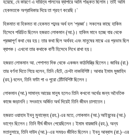
হয়েছে, যে কারণে এ দায়িত্ব পালনের ব্যাপারে আমি শঙ্কিত ছিলাম। তাই আমি
হেকমতকে অগ্রাধিকার দিয়ে তা গ্রহণ করেছি।’
হিকমাত বা হিকমত বা হেকমত শব্দের অর্থ হল ‘প্রজ্ঞা’। সকলের কাছে হাকিম
হিসেবে পরিচিত ছিলেন হজরত লোকমান (আ.)। হাকিম মানে হচ্ছে যার থেকে
প্রজ্ঞাপূর্ণ কথা বের হয়। তার কথা ছিল অর্থবহ এবং মানুষের মাঝে এর প্রভাব ছিল
ব্যাপক। এখনো তার কথাকে বাণী হিসেবে লিখে রাখা হয়।
হজরত লোকমান আ. পেশাগত দিক থেকে একজন কাঠমিস্ত্রি ছিলেন। জাবির (রা.)
তার বর্ণনা দিতে গিয়ে বলেন, তিনি বেঁটে, চেপ্টা নাকবিশিষ্ট। আবার ইমাম মুজাহিদ
(রহ.) বলেন, তিনি ফাটা পা ও পুরো ঠোঁটবিশিষ্ট ছিলেন।
লোকমান (আ.) সামান্য আয়ের মানুষ হলেও তিনি কখনো অর্থের জন্য অনৈতিক
কাজে জড়াননি। সৎভাবে অর্জিত অর্থ দিয়েই তিনি জীবন চালাতেন।
হজরত ওয়াহাব ইবনু মুনাব্বেহ (রহ.) এর মতে, লোকমান (আ.) আইয়ুবের (আ.)
ভাগ্নে ছিলেন। তিনি দীর্ঘ জীবন পেয়েছিলেন। ইমাম বায়জাবি (রহ.), অন্য
মতানুসারে, তিনি দাউদ (আ.)-এর সময়ও জীবিত ছিলেন। ইবনু আব্বাস (রা.)-এর