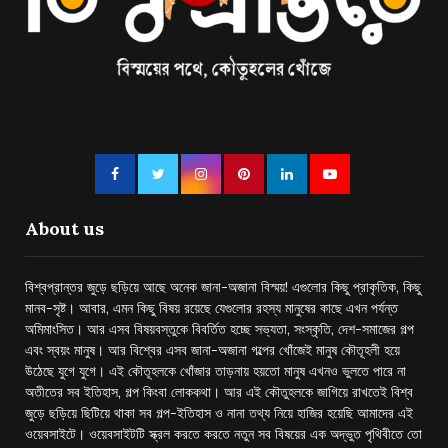
About us
বিশ্বপ্রান্তর জুড়ে ছড়িয়ে আছে অনেক জানা-অজানা বিস্ময়! এগুলোর কিছু প্রাকৃতিক, কিছু
মানব-সৃষ্ট। আবার, এমন কিছু বিষয় রয়েছে যেগুলোর রহস্য মানুষের কাছে এখন পর্যন্ত
অমিমাংসিত। আর এসব বিষয়বস্তুকে বিবর্তিত হচ্ছে সভ্যতা, সংস্কৃতি, দেশ-সমাজের গল্প
এবং স্বয়ং মানুষ। আর বিশ্বের এসব জানা-অজানা গল্পের খোঁজেই মানুষ কৌতূহলী হয়ে
উঠেছে যুগে যুগে। এই কৌতূহলকে খোঁজার তাড়নায় হয়তো মানুষ এখনও ভুলতে পারে না
অতীতের সব ইতিহাস, গল্প কিংবা লোককথা। আর এই কৌতুহলকে জাগিয়ে রাখতেই বিশ্ব
জুড়ে ছড়িয়ে ছিটিয়ে থাকা সব গল্প-ইতিহাস ও নানা তথ্য নিয়ে হাজির হয়েছি আমাদের এই
ওয়েবসাইটে। ওয়েবসাইটটি স্ক্রল করতে করতে নতুন সব বিষয়ের এক অদ্ভুত পৃথিবীতে তো