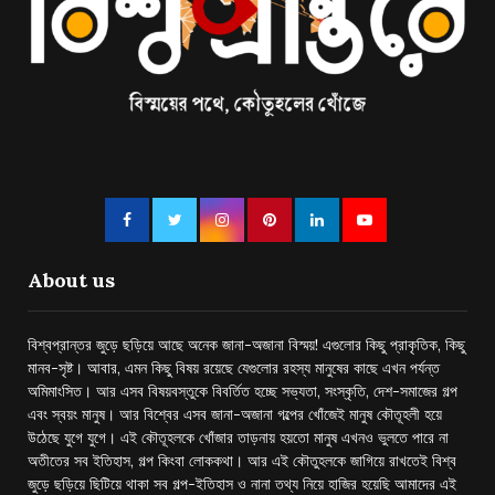
About us
বিশ্বপ্রান্তর জুড়ে ছড়িয়ে আছে অনেক জানা-অজানা বিস্ময়! এগুলোর কিছু প্রাকৃতিক, কিছু
মানব-সৃষ্ট। আবার, এমন কিছু বিষয় রয়েছে যেগুলোর রহস্য মানুষের কাছে এখন পর্যন্ত
অমিমাংসিত। আর এসব বিষয়বস্তুকে বিবর্তিত হচ্ছে সভ্যতা, সংস্কৃতি, দেশ-সমাজের গল্প
এবং স্বয়ং মানুষ। আর বিশ্বের এসব জানা-অজানা গল্পের খোঁজেই মানুষ কৌতূহলী হয়ে
উঠেছে যুগে যুগে। এই কৌতূহলকে খোঁজার তাড়নায় হয়তো মানুষ এখনও ভুলতে পারে না
অতীতের সব ইতিহাস, গল্প কিংবা লোককথা। আর এই কৌতুহলকে জাগিয়ে রাখতেই বিশ্ব
জুড়ে ছড়িয়ে ছিটিয়ে থাকা সব গল্প-ইতিহাস ও নানা তথ্য নিয়ে হাজির হয়েছি আমাদের এই