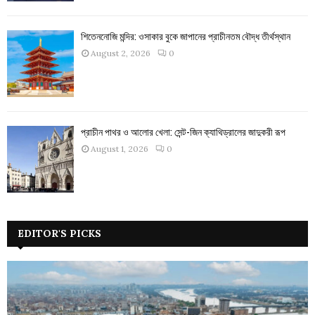
শিতেননোজি মন্দির: ওসাকার বুকে জাপানের প্রাচীনতম বৌদ্ধ তীর্থস্থান
August 2, 2026
0
প্রাচীন পাথর ও আলোর খেলা: সেন্ট-জিন ক্যাথিড্রালের জাদুকরী রূপ
August 1, 2026
0
EDITOR'S PICKS