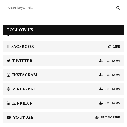
S
e
a
S
r
c
FOLLOW US
E
h
f
A
o
FACEBOOK
LIKE
r
R
:
TWITTER
FOLLOW
C
INSTAGRAM
FOLLOW
H
PINTEREST
FOLLOW
LINKEDIN
FOLLOW
YOUTUBE
SUBSCRIBE