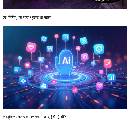
টর: নিষিদ্ধ জগতে প্রবেশের দরজা
প্রযুক্তি ক্ষেত্রের বিপ্লব এ আই (AI) কী?