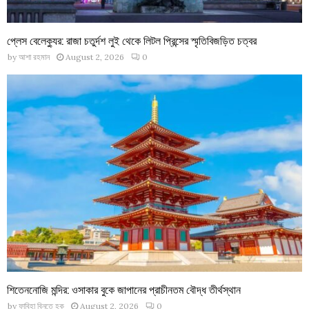
প্লেস বেলেক্যুর: রাজা চতুর্দশ লুই থেকে লিটল প্রিন্সের স্মৃতিবিজড়িত চত্বর
by
আশা রহমান
August 2, 2026
0
শিতেননোজি মন্দির: ওসাকার বুকে জাপানের প্রাচীনতম বৌদ্ধ তীর্থস্থান
by
ফাবিহা বিনতে হক
August 2, 2026
0