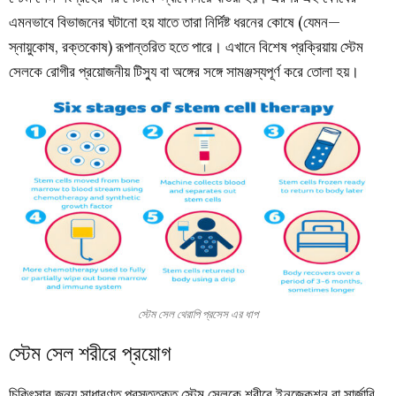
এমনভাবে বিভাজনের ঘটানো হয় যাতে তারা নির্দিষ্ট ধরনের কোষে (যেমন—
স্নায়ুকোষ, রক্তকোষ) রূপান্তরিত হতে পারে। এখানে বিশেষ প্রক্রিয়ায় স্টেম
সেলকে রোগীর প্রয়োজনীয় টিস্যু বা অঙ্গের সঙ্গে সামঞ্জস্যপূর্ণ করে তোলা হয়।
স্টেম সেল থেরাপি প্রসেস এর ধাপ
স্টেম সেল শরীরে প্রয়োগ
চিকিৎসার জন্য সাধারণত প্রস্তুতকৃত স্টেম সেলকে শরীরে ইনজেকশন বা সার্জারি