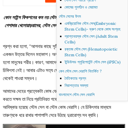
স্টেম সেল শরীরে প্রয়োগ
কোষের পুনর্গঠন ও মেরামত
স্টেম সেলের উৎস
কোন সাইন্স ফিকশনের কম নয় স্টেম সেল থেরাপি।
চলচ্চিত্রের নায়ক-নায়িকা এবং
এমব্রিয়োনিক স্টেম সেল(Embryonic
পেশাদার খেলোয়াড়রাদের, স্টেম সেল পদ্ধতি ব্যবহার করে মুছে ফেলছেন বার্ধক্যের
Stem Cells)- ভ্রুণ থেকে কোষ সংগ্রহ
চিহ্ন।
প্রাপ্তবয়স্ক স্টেম সেল (Adult Stem
Cells)
প্রশ্ন করা হলো, “আপনার কাছে সৃষ্টি জগতের সবচেয়ে রহস্যময় বিষয় কোনটা?”
রক্তজ স্টেম সেল (Hematopoietic
একজন উত্তর দিলেন মহাকাশ। অন্যজন বললেন মহাকাশের চেয়েও রহস্যময়
Stem Cells)
হলো মানুষের শরীর। কারণ, আমাদের দেহ এমন রোগ বাধাতে সক্ষম যার কোন
ইন্ডিউসড প্লুরিপোটেন্ট স্টেম সেল (iPSCs)
চিকিৎসা নেই। আবার এটাও সত্য যে অনেক রোগেরই চিকিৎসার উপকরণ এই শরীর
কেন স্টেম সেল থেরাপি বিতর্কিত ?
থেকেই পাওয়া সম্ভব।
নৈতিকতার প্রশ্ন
নিরাপত্তার সমস্যা
আমাদের দেহের প্রত্যেকটা কোষ যেন এক একটা রহস্য। আমাদের দেহ কী কী
বাংলাদেশে স্টেম সেল থেরাপি
করতে সক্ষম তা নিয়ে প্রতিনিয়ত গবেষণা চালিয়ে যাচ্ছেন বিজ্ঞানীরা। আর এভাবেই
আবিষ্কার হয়েছে স্টেম সেল বা স্টেম কোষ থেরাপি। যে চিকিৎসার মাধ্যমে
তারুণ্যকে ধরে রাখার পাশাপাশি সেরে উঠছে দুরারোগ্য সব ব্যাধি।