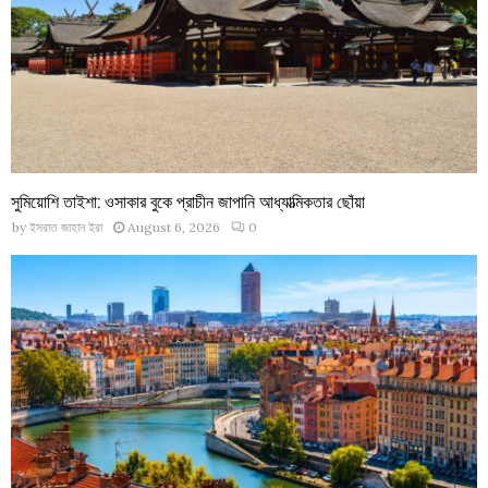
সুমিয়োশি তাইশা: ওসাকার বুকে প্রাচীন জাপানি আধ্যাত্মিকতার ছোঁয়া
by
ইসরাত জাহান ইরা
August 6, 2026
0