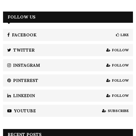
a
S
r
c
FOLLOW US
E
h
f
A
o
FACEBOOK
LIKE
r
R
:
TWITTER
FOLLOW
C
INSTAGRAM
FOLLOW
H
PINTEREST
FOLLOW
LINKEDIN
FOLLOW
YOUTUBE
SUBSCRIBE
RECENT POSTS