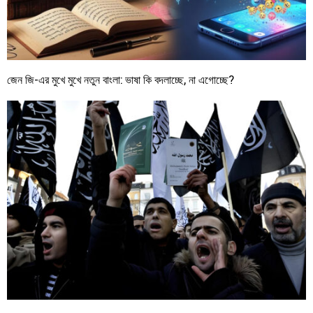
জেন জি-এর মুখে মুখে নতুন বাংলা: ভাষা কি বদলাচ্ছে, না এগোচ্ছে?