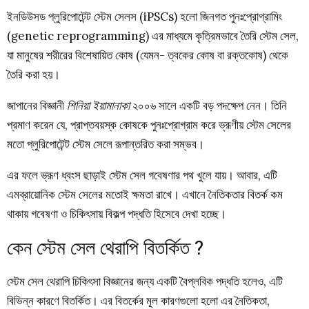
ইনডিউসড প্লুরিপোটেন্ট স্টেম সেলস (iPSCs) হলো জিনগত পুনঃপ্রোগ্রামিং
(genetic reprogramming) এর মাধ্যমে কৃত্রিমভাবে তৈরি স্টেম সেল,
যা মানুষের শরীরের বিশেষায়িত কোষ (যেমন- ত্বকের কোষ বা রক্তকোষ) থেকে
তৈরি করা হয়।
জাপানের বিজ্ঞানী
শিনিয়া ইয়ামানাকা
২০০৬ সালে একটি বড় পদক্ষেপ নেন। তিনি
প্রমাণ করেন যে, প্রাপ্তবয়স্ক কোষকে পুনঃপ্রোগ্রাম করে ভ্রূণীয় স্টেম সেলের
মতো প্লুরিপোটেন্ট স্টেম সেলে রূপান্তরিত করা সম্ভব।
এর ফলে ভ্রূণ ধ্বংস ছাড়াই স্টেম সেল গবেষণার পথ খুলে যায়। আবার, এটি
এমব্রায়োনিক স্টেম সেলের মতোই ক্ষমতা রাখে। এখানে নৈতিকতার বিতর্ক কম
থাকায় গবেষণা ও চিকিৎসায় বিকল্প পদ্ধতি হিসেবে দেখা হচ্ছে।
কেন স্টেম সেল থেরাপি বিতর্কিত ?
স্টেম সেল থেরাপি চিকিৎসা বিজ্ঞানের জন্য একটি বৈপ্লবিক পদ্ধতি হলেও, এটি
বিভিন্ন কারণে বিতর্কিত। এর বিতর্কের মূল কারণগুলো হলো এর নৈতিকতা,