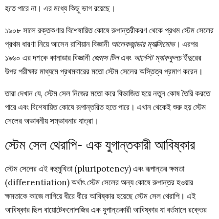
হতে পারে না। এর মধ্যে কিছু ভাগ রয়েছে।
১৯০৮ সালে রক্তকণার বিশেষায়িত কোষে রুপান্তরীকরণ থেকে প্রথম স্টেম সেলের
প্রথম ধারণা নিয়ে আসেন রাশিয়ান বিজ্ঞানী
আলেকজান্ডার ম্যাক্সিমোভ
। এরপর
১৯৬০ এর দশকে কানাডার বিজ্ঞানী
জেমস টিল
এবং
আর্নেস্ট ম্যাককুলচ
ইঁদুরের
উপর পরীক্ষার মাধ্যমে প্রথমবারের মতো স্টেম সেলের অস্তিত্ব প্রমাণ করেন।
তারা দেখান যে, স্টেম সেল নিজের মতো করে বিভাজিত হয়ে নতুন কোষ তৈরি করতে
পারে এবং বিশেষায়িত কোষে রূপান্তরিত হতে পারে। এখান থেকেই শুরু হয় স্টেম
সেলের অভাবনীয় সম্ভাবনার যাত্রা।
স্টেম সেল থেরাপি- এক যুগান্তকারী আবিষ্কার
স্টেম সেলের এই বহুমুখিতা (pluripotency) এবং রূপান্তর ক্ষমতা
(differentiation) অর্থাৎ স্টেম সেলের অন্য কোষে রুপান্তর হওয়ার
ক্ষমতাকে কাজে লাগিয়ে ধীরে ধীরে আবিষ্কার হয়েছে স্টেম সেল থেরাপি। এই
আবিষ্কার ছিল বায়োটেকনোলজির এক যুগান্তকারী আবিষ্কার যা বর্তমানে রক্তের