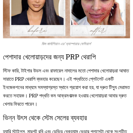
কিম কার্দাশিয়ান এর ‘ভ্যাম্পায়ার ফেসিয়াল’
পেশাদার খেলোয়াড়দের জন্য PRP থেরাপি
স্টিফ কারি, টাইগার উডস এবং রাফায়েল নাদালের মতো পেশাদার খেলোয়াড়রা আঘাত
সারাতে PRP থেরাপি ব্যবহার করেছেন। এই পদ্ধতিতে প্লেটলেট একটি
ইনজেকশনের মাধ্যমে সমস্যাগ্রস্ত স্থানে প্রয়োগ করা হয়, যা দ্রুত টিস্যু মেরামত
করতে সহায়ক। PRP পদ্ধতি কম আক্রমণাত্মক হওয়ায় খেলোয়াড়রা আবার দ্রুত
খেলায় ফিরতে পারেন।
ভিন্ন উৎস থেকে স্টেম সেলের ব্যবহার
হ্যারি স্টাইলস, মারগট রবি এবং ডেভিড বেকহ্যাম ভেড়ার প্লাসেন্টা থেকে সংগৃহীত