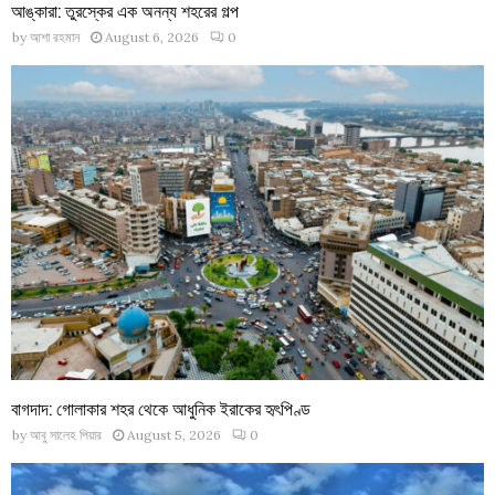
আঙ্কারা: তুরস্কের এক অনন্য শহরের গল্প
by
আশা রহমান
August 6, 2026
0
বাগদাদ: গোলাকার শহর থেকে আধুনিক ইরাকের হৃৎপিণ্ড
by
আবু সালেহ পিয়ার
August 5, 2026
0