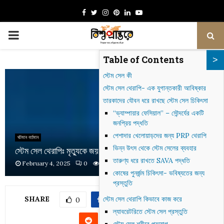
Facebook
Twitter
Instagram
Pinterest
Linkedin
Youtube
PRIMARY
Table of Contents
MENU
স্টেম সেল কী
স্টেম সেল থেরাপি- এক যুগান্তকারী আবিষ্কার
তারকাদের যৌবন ধরে রাখছে স্টেম সেল চিকিৎসা
“ভ্যাম্পায়ার ফেসিয়াল” – সৌন্দর্যের একটি
জনপ্রিয় পদ্ধতি
পেশাদার খেলোয়াড়দের জন্য PRP থেরাপি
ঘটমান বর্তমান
ভিন্ন উৎস থেকে স্টেম সেলের ব্যবহার
স্টেম সেল থেরাপিঃ মৃত্যুকে জয় করার দ্বার প্রান্তে
তারুণ্য ধরে রাখতে SAVA পদ্ধতি
February 4, 2025
0
671
কোষের পুনর্জন্ম চিকিৎসা- ভবিষ্যতের জন্য
প্রস্তুতি
SHARE
স্টেম সেল থেরাপি কিভাবে কাজ করে
0
ল্যাবরেটরিতে স্টেম সেল প্রস্তুতি