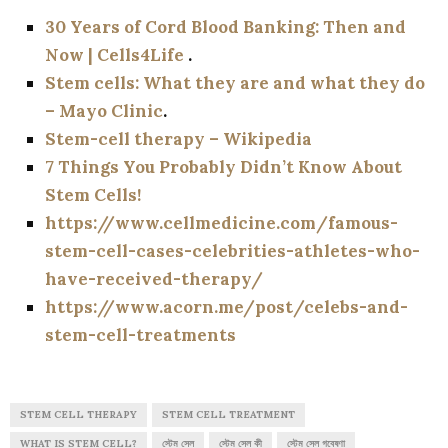
30 Years of Cord Blood Banking: Then and
Now | Cells4Life
.
Stem cells: What they are and what they do
– Mayo Clinic
.
Stem-cell therapy – Wikipedia
7 Things You Probably Didn’t Know About
Stem Cells!
https://www.cellmedicine.com/famous-
stem-cell-cases-celebrities-athletes-who-
have-received-therapy/
https://www.acorn.me/post/celebs-and-
stem-cell-treatments
STEM CELL THERAPY
STEM CELL TREATMENT
WHAT IS STEM CELL?
স্টেম সেল
স্টেম সেল কী
স্টেম সেল গবেষণা