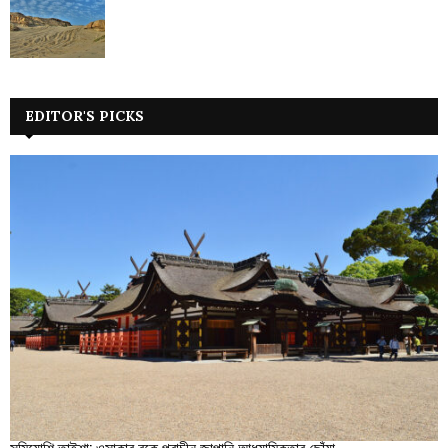
EDITOR'S PICKS
সুমিয়োশি তাইশা: ওসাকার বুকে প্রাচীন জাপানি আধ্যাত্মিকতার ছোঁয়া