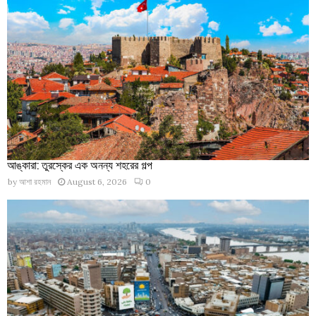
আঙ্কারা: তুরস্কের এক অনন্য শহরের গল্প
by
আশা রহমান
August 6, 2026
0