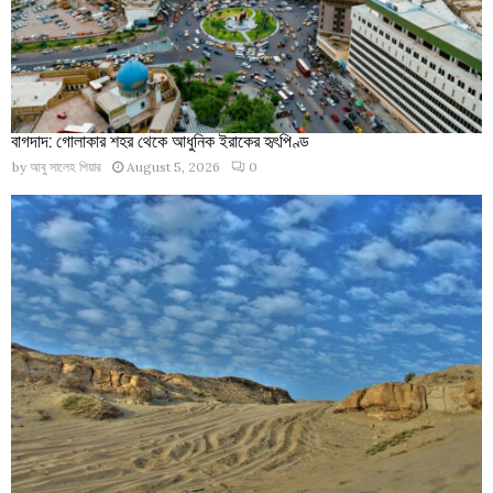
বাগদাদ: গোলাকার শহর থেকে আধুনিক ইরাকের হৃৎপিণ্ড
by
আবু সালেহ পিয়ার
August 5, 2026
0