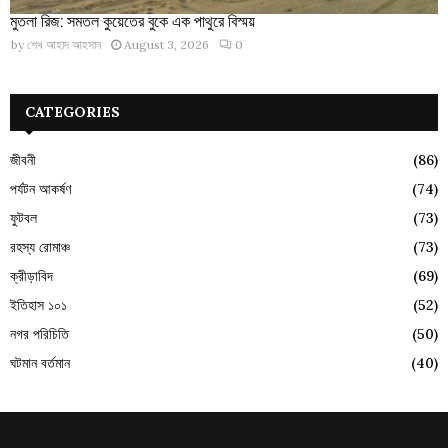
মুতলা রিজ: সমতল কুয়েতের বুকে এক পাথুরে বিস্ময়
by
শেখ আহাদ আহসান
August 3, 2026
0
CATEGORIES
জীবনী
(86)
পর্যটন আকর্ষণ
(74)
ফুটবল
(73)
রহস্য রোমাঞ্চ
(73)
ক্রীড়াবিদ
(69)
ইতিহাস ১০১
(52)
নগর পরিচিতি
(50)
ঘটমান বর্তমান
(40)