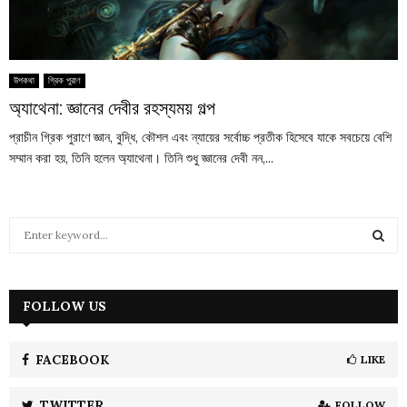
উপকথা
গ্রিক পুরাণ
অ্যাথেনা: জ্ঞানের দেবীর রহস্যময় গল্প
প্রাচীন গ্রিক পুরাণে জ্ঞান, বুদ্ধি, কৌশল এবং ন্যায়ের সর্বোচ্চ প্রতীক হিসেবে যাকে সবচেয়ে বেশি
সম্মান করা হয়, তিনি হলেন অ্যাথেনা। তিনি শুধু জ্ঞানের দেবী নন,...
S
e
a
S
r
c
FOLLOW US
E
h
f
A
o
FACEBOOK
LIKE
r
R
:
TWITTER
FOLLOW