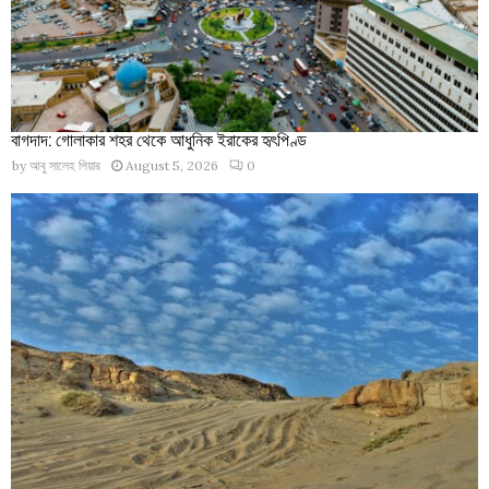
বাগদাদ: গোলাকার শহর থেকে আধুনিক ইরাকের হৃৎপিণ্ড
by
আবু সালেহ পিয়ার
August 5, 2026
0