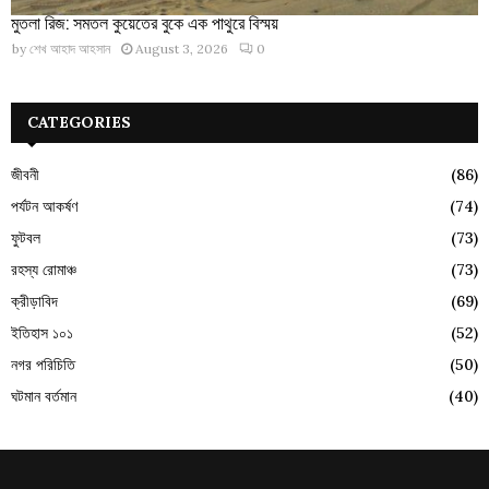
মুতলা রিজ: সমতল কুয়েতের বুকে এক পাথুরে বিস্ময়
by
শেখ আহাদ আহসান
August 3, 2026
0
CATEGORIES
জীবনী
(86)
পর্যটন আকর্ষণ
(74)
ফুটবল
(73)
রহস্য রোমাঞ্চ
(73)
ক্রীড়াবিদ
(69)
ইতিহাস ১০১
(52)
নগর পরিচিতি
(50)
ঘটমান বর্তমান
(40)