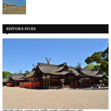
EDITOR'S PICKS
সুমিয়োশি তাইশা: ওসাকার বুকে প্রাচীন জাপানি আধ্যাত্মিকতার ছোঁয়া