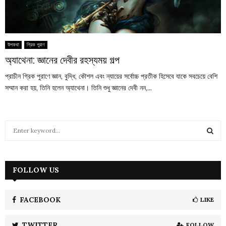
উপকথা
গ্রিক পুরাণ
অ্যাথেনা: জ্ঞানের দেবীর রহস্যময় গল্প
প্রাচীন গ্রিক পুরাণে জ্ঞান, বুদ্ধি, কৌশল এবং ন্যায়ের সর্বোচ্চ প্রতীক হিসেবে যাকে সবচেয়ে বেশি
সম্মান করা হয়, তিনি হলেন অ্যাথেনা। তিনি শুধু জ্ঞানের দেবী নন,...
S
e
a
S
r
c
FOLLOW US
E
h
f
A
o
FACEBOOK
LIKE
r
R
:
TWITTER
FOLLOW