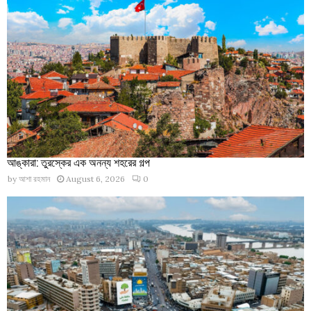
আঙ্কারা: তুরস্কের এক অনন্য শহরের গল্প
by
আশা রহমান
August 6, 2026
0