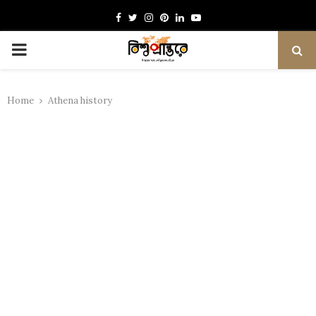
Facebook
Twitter
Instagram
Pinterest
Linkedin
Youtube
PRIMARY
MENU
Home
Athena history