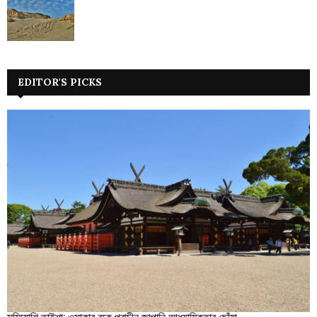
EDITOR'S PICKS
সুমিয়োশি তাইশা: ওসাকার বুকে প্রাচীন জাপানি আধ্যাত্মিকতার ছোঁয়া