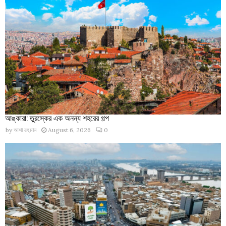
আঙ্কারা: তুরস্কের এক অনন্য শহরের গল্প
by
আশা রহমান
August 6, 2026
0