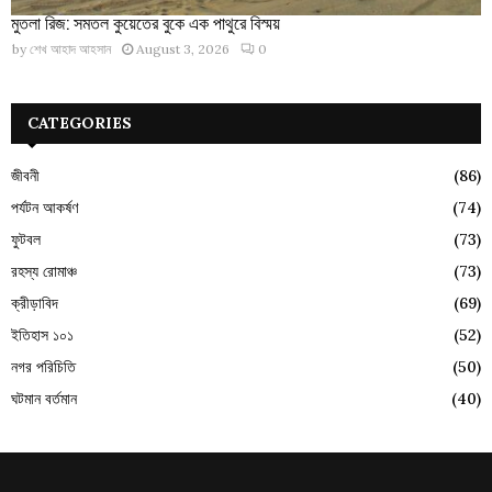
মুতলা রিজ: সমতল কুয়েতের বুকে এক পাথুরে বিস্ময়
by
শেখ আহাদ আহসান
August 3, 2026
0
CATEGORIES
জীবনী
(86)
পর্যটন আকর্ষণ
(74)
ফুটবল
(73)
রহস্য রোমাঞ্চ
(73)
ক্রীড়াবিদ
(69)
ইতিহাস ১০১
(52)
নগর পরিচিতি
(50)
ঘটমান বর্তমান
(40)