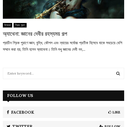
উপকথা
গ্রিক পুরাণ
অ্যাথেনা: জ্ঞানের দেবীর রহস্যময় গল্প
প্রাচীন গ্রিক পুরাণে জ্ঞান, বুদ্ধি, কৌশল এবং ন্যায়ের সর্বোচ্চ প্রতীক হিসেবে যাকে সবচেয়ে বেশি
সম্মান করা হয়, তিনি হলেন অ্যাথেনা। তিনি শুধু জ্ঞানের দেবী নন,...
S
e
a
S
r
c
FOLLOW US
E
h
f
A
o
FACEBOOK
LIKE
r
R
:
TWITTER
FOLLOW