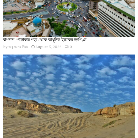
বাগদাদ: গোলাকার শহর থেকে আধুনিক ইরাকের হৃৎপিণ্ড
by
আবু সালেহ পিয়ার
August 5, 2026
0