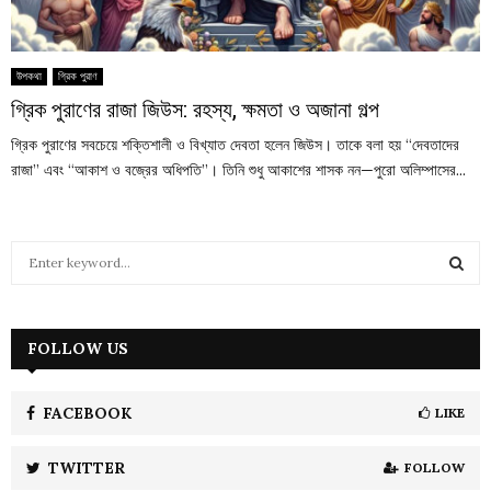
উপকথা
গ্রিক পুরাণ
গ্রিক পুরাণের রাজা জিউস: রহস্য, ক্ষমতা ও অজানা গল্প
গ্রিক পুরাণের সবচেয়ে শক্তিশালী ও বিখ্যাত দেবতা হলেন জিউস। তাকে বলা হয় “দেবতাদের
রাজা” এবং “আকাশ ও বজ্রের অধিপতি”। তিনি শুধু আকাশের শাসক নন—পুরো অলিম্পাসের...
S
e
a
S
r
c
FOLLOW US
E
h
f
A
o
FACEBOOK
LIKE
r
R
:
TWITTER
FOLLOW
C