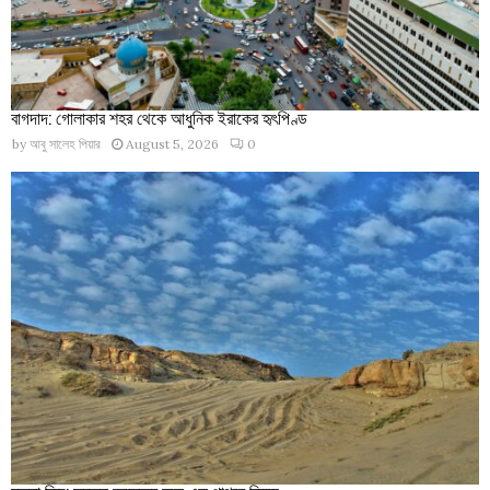
বাগদাদ: গোলাকার শহর থেকে আধুনিক ইরাকের হৃৎপিণ্ড
by
আবু সালেহ পিয়ার
August 5, 2026
0