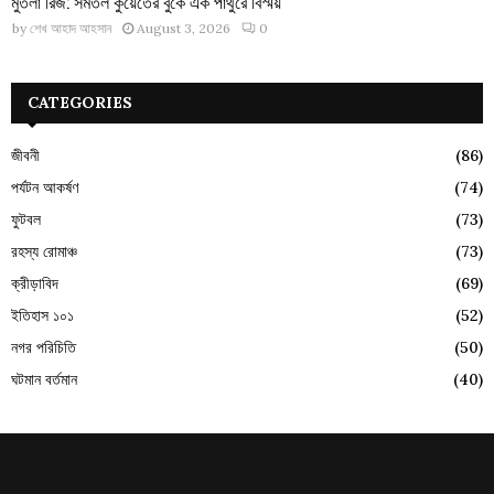
মুতলা রিজ: সমতল কুয়েতের বুকে এক পাথুরে বিস্ময়
by
শেখ আহাদ আহসান
August 3, 2026
0
CATEGORIES
জীবনী
(86)
পর্যটন আকর্ষণ
(74)
ফুটবল
(73)
রহস্য রোমাঞ্চ
(73)
ক্রীড়াবিদ
(69)
ইতিহাস ১০১
(52)
নগর পরিচিতি
(50)
ঘটমান বর্তমান
(40)