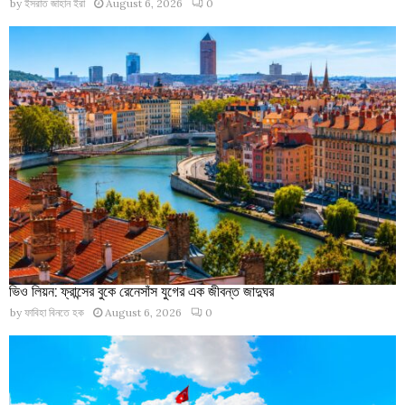
by
ইসরাত জাহান ইরা
August 6, 2026
0
ভিও লিয়ন: ফ্রান্সের বুকে রেনেসাঁস যুগের এক জীবন্ত জাদুঘর
by
ফাবিহা বিনতে হক
August 6, 2026
0