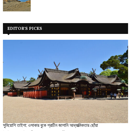
EDITOR'S PICKS
সুমিয়োশি তাইশা: ওসাকার বুকে প্রাচীন জাপানি আধ্যাত্মিকতার ছোঁয়া