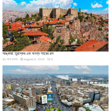
আঙ্কারা: তুরস্কের এক অনন্য শহরের গল্প
by
আশা রহমান
August 6, 2026
0