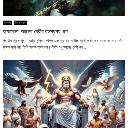
উপকথা
গ্রিক পুরাণ
অ্যাথেনা: জ্ঞানের দেবীর রহস্যময় গল্প
প্রাচীন গ্রিক পুরাণে জ্ঞান, বুদ্ধি, কৌশল এবং ন্যায়ের সর্বোচ্চ প্রতীক হিসেবে যাকে সবচেয়ে বেশি
সম্মান করা হয়, তিনি হলেন অ্যাথেনা। তিনি শুধু জ্ঞানের দেবী নন,...