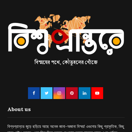
About us
বিশ্বপ্রান্তর জুড়ে ছড়িয়ে আছে অনেক জানা-অজানা বিস্ময়! এগুলোর কিছু প্রাকৃতিক, কিছু