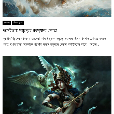
উপকথা
গ্রিক পুরাণ
পসেইডন: সমুদ্রের রহস্যময় দেবতা
প্রাচীন গ্রিসের নাবিক ও জেলেরা যখন উত্তাল সমুদ্রে ভয়ংকর ঝড় বা বিশাল ঢেউয়ের কবলে
পড়ত, তখন তারা করজোড়ে প্রার্থনা করত সমুদ্রের দেবতা পসাইডনের কাছে। তাদের...