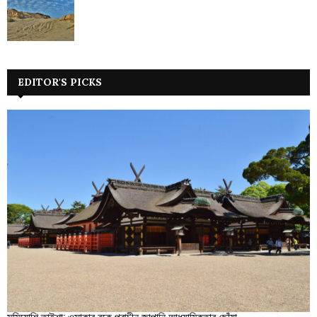
EDITOR'S PICKS
সুমিয়োশি তাইশা: ওসাকার বুকে প্রাচীন জাপানি আধ্যাত্মিকতার ছোঁয়া