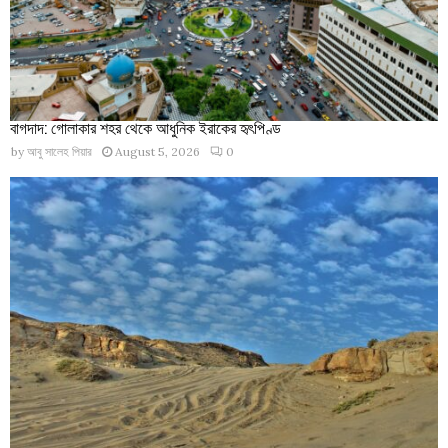
বাগদাদ: গোলাকার শহর থেকে আধুনিক ইরাকের হৃৎপিণ্ড
by
আবু সালেহ পিয়ার
August 5, 2026
0