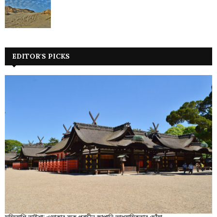
EDITOR'S PICKS
সুমিয়োশি তাইশা: ওসাকার বুকে প্রাচীন জাপানি আধ্যাত্মিকতার ছোঁয়া