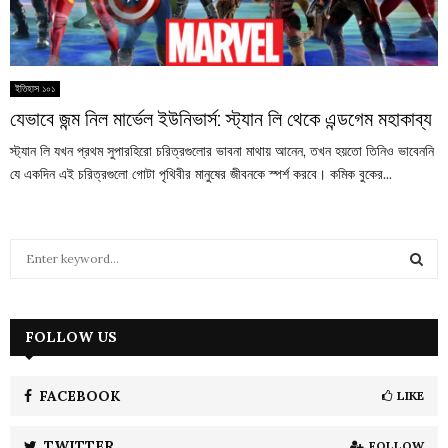
ইতিহাস ১০১
যেভাবে জন্ম নিল মার্ভেল ইউনিভার্স: স্ট্যান লি থেকে এন্ডগেম মহাকাব্য
স্ট্যান লি যখন প্রথম সুপারহিরো চরিত্রগুলোর ভাবনা মাথায় আনেন, তখন হয়তো তিনিও ভাবেননি
যে একদিন এই চরিত্রগুলো গোটা পৃথিবীর মানুষের জীবনকে স্পর্শ করবে। কমিক বুকের...
S
e
a
S
r
c
FOLLOW US
E
h
f
A
o
FACEBOOK
LIKE
r
R
:
TWITTER
FOLLOW