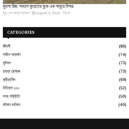
মুতলা রিজ: সমতল কুয়েতের বুকে এক পাথুরে বিস্ময়
by
শেখ আহাদ আহসান
August 3, 2026
0
CATEGORIES
জীবনী
(86)
পর্যটন আকর্ষণ
(74)
ফুটবল
(73)
রহস্য রোমাঞ্চ
(73)
ক্রীড়াবিদ
(69)
ইতিহাস ১০১
(52)
নগর পরিচিতি
(50)
ঘটমান বর্তমান
(40)