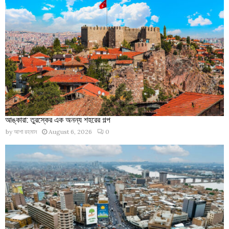
আঙ্কারা: তুরস্কের এক অনন্য শহরের গল্প
by
আশা রহমান
August 6, 2026
0