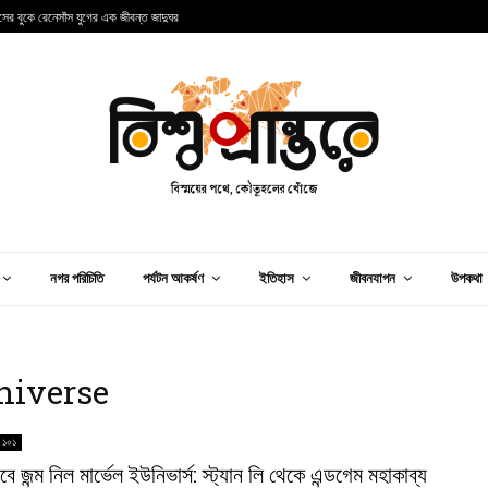
ান্সের বুকে রেনেসাঁস যুগের এক জীবন্ত জাদুঘর
আ
নগর পরিচিতি
পর্যটন আকর্ষণ
ইতিহাস
জীবনযাপন
উপকথা
niverse
 ১০১
বে জন্ম নিল মার্ভেল ইউনিভার্স: স্ট্যান লি থেকে এন্ডগেম মহাকাব্য