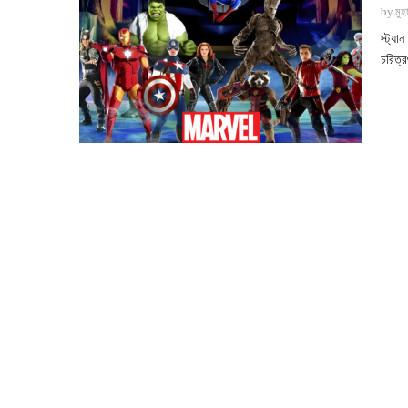
by
মুহ
স্ট্য
চরিত্র