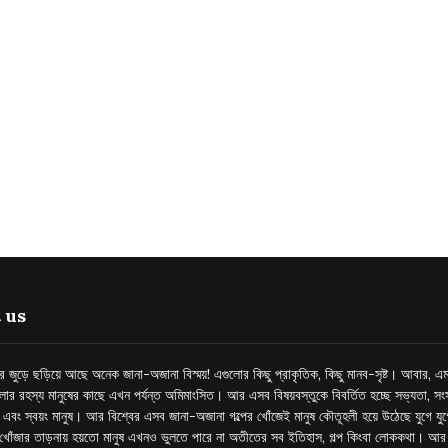
 us
্তর জুড়ে ছড়িয়ে আছে অনেক জানা-অজানা বিস্ময়! এগুলোর কিছু প্রাকৃতিক, কিছু মানব-সৃষ্ট। আবার, এম
লোর রহস্য মানুষের কাছে এখন পর্যন্ত অমিমাংসিত। আর এসব বিষয়বস্তুকে বিবর্তিত হচ্ছে সভ্যতা, সংস
প এবং স্বয়ং মানুষ। আর বিশ্বের এসব জানা-অজানা গল্পের খোঁজেই মানুষ কৌতূহলী হয়ে উঠেছে যুগে য
খোঁজার তাড়নায় হয়তো মানুষ এখনও ভুলতে পারে না অতীতের সব ইতিহাস, গল্প কিংবা লোককথা। আ