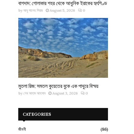
বাগদাদ: গোলাকার শহর থেকে আধুনিক ইরাকের হৃৎপিণ্ড
by
আবু সালেহ পিয়ার
August 5, 2026
0
মুতলা রিজ: সমতল কুয়েতের বুকে এক পাথুরে বিস্ময়
by
শেখ আহাদ আহসান
August 3, 2026
0
CATEGORIES
জীবনী
(86)