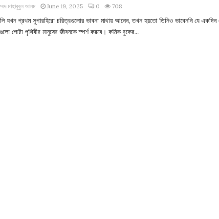
াম্মদ মাহাবুবুল আলম
June 19, 2025
0
708
ান লি যখন প্রথম সুপারহিরো চরিত্রগুলোর ভাবনা মাথায় আনেন, তখন হয়তো তিনিও ভাবেননি যে একদিন
গুলো গোটা পৃথিবীর মানুষের জীবনকে স্পর্শ করবে। কমিক বুকের...