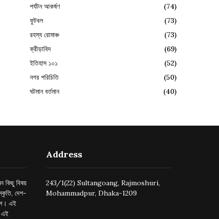
পর্যটন আকর্ষণ
(74)
ফুটবল
(73)
রহস্য রোমাঞ্চ
(73)
ক্রীড়াবিদ
(69)
ইতিহাস ১০১
(52)
নগর পরিচিতি
(50)
ঘটমান বর্তমান
(40)
Address
ন কিছু বিষয়
243/1(22) Sultangoang, Rajmoshuri,
্কৃতি, দেশ-
Mohammadpur, Dhaka-1209
ুগে। এই
র এই