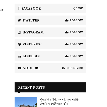
f
A
o
FACEBOOK
LIKE
 এই
r
R
:
TWITTER
FOLLOW
C
H
INSTAGRAM
FOLLOW
PINTEREST
FOLLOW
LINKEDIN
FOLLOW
YOUTUBE
SUBSCRIBE
RECENT POSTS
সুমিয়োশি তাইশা: ওসাকার বুকে প্রাচীন
জাপানি আধ্যাত্মিকতার ছোঁয়া