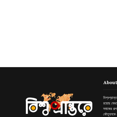
About
বিশ্বপ্রান
রয়েছে যেগু
সমাজের গল্
কৌতূহলকে 