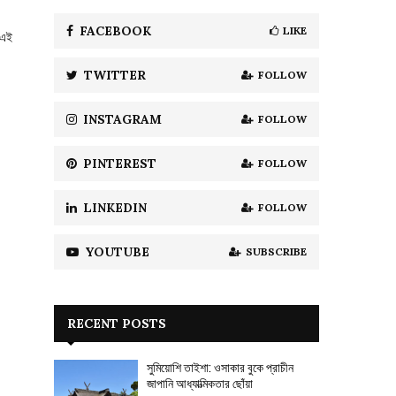
f
A
o
FACEBOOK
LIKE
 এই
r
R
:
TWITTER
FOLLOW
C
H
INSTAGRAM
FOLLOW
PINTEREST
FOLLOW
LINKEDIN
FOLLOW
YOUTUBE
SUBSCRIBE
RECENT POSTS
সুমিয়োশি তাইশা: ওসাকার বুকে প্রাচীন
জাপানি আধ্যাত্মিকতার ছোঁয়া