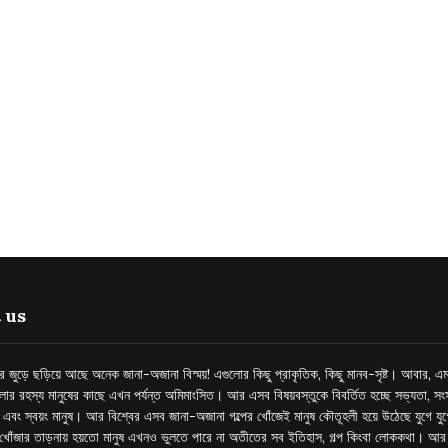
 us
্তর জুড়ে ছড়িয়ে আছে অনেক জানা-অজানা বিস্ময়! এগুলোর কিছু প্রাকৃতিক, কিছু মানব-সৃষ্ট। আবার, এম
লোর রহস্য মানুষের কাছে এখন পর্যন্ত অমিমাংসিত। আর এসব বিষয়বস্তুকে বিবর্তিত হচ্ছে সভ্যতা, সংস
প এবং স্বয়ং মানুষ। আর বিশ্বের এসব জানা-অজানা গল্পের খোঁজেই মানুষ কৌতূহলী হয়ে উঠেছে যুগে য
খোঁজার তাড়নায় হয়তো মানুষ এখনও ভুলতে পারে না অতীতের সব ইতিহাস, গল্প কিংবা লোককথা। আ