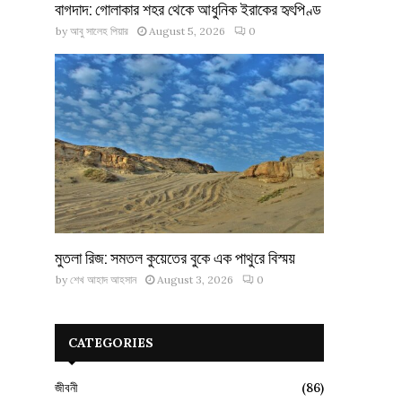
বাগদাদ: গোলাকার শহর থেকে আধুনিক ইরাকের হৃৎপিণ্ড
by
আবু সালেহ পিয়ার
August 5, 2026
0
মুতলা রিজ: সমতল কুয়েতের বুকে এক পাথুরে বিস্ময়
by
শেখ আহাদ আহসান
August 3, 2026
0
CATEGORIES
জীবনী
(86)