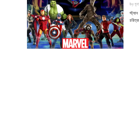
by
মুহ
স্ট্য
চরিত্র