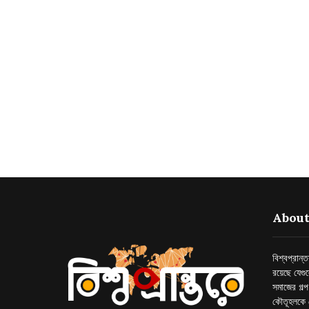
About
বিশ্বপ্রান
রয়েছে যেগু
সমাজের গল্
কৌতূহলকে 