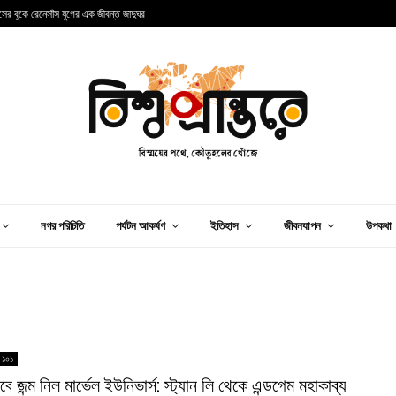
ান্সের বুকে রেনেসাঁস যুগের এক জীবন্ত জাদুঘর
আ
নগর পরিচিতি
পর্যটন আকর্ষণ
ইতিহাস
জীবনযাপন
উপকথা
 ১০১
বে জন্ম নিল মার্ভেল ইউনিভার্স: স্ট্যান লি থেকে এন্ডগেম মহাকাব্য