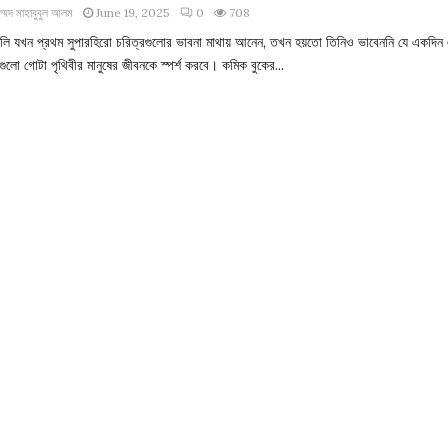
াম্মদ মাহাবুবুল আলম
June 19, 2025
0
708
ান লি যখন প্রথম সুপারহিরো চরিত্রগুলোর ভাবনা মাথায় আনেন, তখন হয়তো তিনিও ভাবেননি যে একদিন
গুলো গোটা পৃথিবীর মানুষের জীবনকে স্পর্শ করবে। কমিক বুকের...