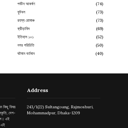
পর্যটন আকর্ষণ
(74)
ফুটবল
(73)
রহস্য রোমাঞ্চ
(73)
ক্রীড়াবিদ
(69)
ইতিহাস ১০১
(52)
নগর পরিচিতি
(50)
ঘটমান বর্তমান
(40)
Address
ন কিছু বিষয়
243/1(22) Sultangoang, Rajmoshuri,
্কৃতি, দেশ-
Mohammadpur, Dhaka-1209
ুগে। এই
র এই