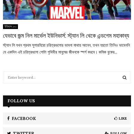
ইতিহাস ১০১
যেভাবে জন্ম নিল মার্ভেল ইউনিভার্স: স্ট্যান লি থেকে এন্ডগেম মহাকাব্য
স্ট্যান লি যখন প্রথম সুপারহিরো চরিত্রগুলোর ভাবনা মাথায় আনেন, তখন হয়তো তিনিও ভাবেননি
যে একদিন এই চরিত্রগুলো গোটা পৃথিবীর মানুষের জীবনকে স্পর্শ করবে। কমিক বুকের...
S
e
a
S
r
c
FOLLOW US
E
h
f
A
o
FACEBOOK
LIKE
r
R
:
TWITTER
FOLLOW