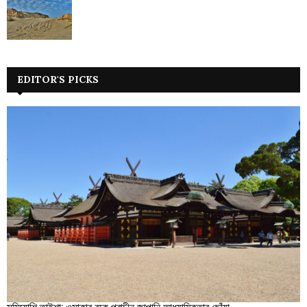
EDITOR'S PICKS
সুমিয়োশি তাইশা: ওসাকার বুকে প্রাচীন জাপানি আধ্যাত্মিকতার ছোঁয়া