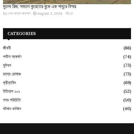
মুতলা রিজ: সমতল কুয়েতের বুকে এক পাথুরে বিস্ময়
by
শেখ আহাদ আহসান
August 3, 2026
0
CATEGORIES
জীবনী
(86)
পর্যটন আকর্ষণ
(74)
ফুটবল
(73)
রহস্য রোমাঞ্চ
(73)
ক্রীড়াবিদ
(69)
ইতিহাস ১০১
(52)
নগর পরিচিতি
(50)
ঘটমান বর্তমান
(40)