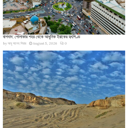
বাগদাদ: গোলাকার শহর থেকে আধুনিক ইরাকের হৃৎপিণ্ড
by
আবু সালেহ পিয়ার
August 5, 2026
0