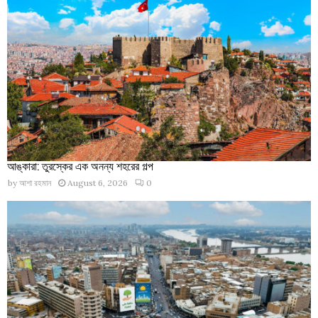
আঙ্কারা: তুরস্কের এক অনন্য শহরের গল্প
by
আশা রহমান
August 6, 2026
0