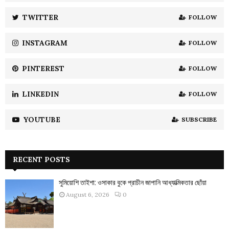
r
R
:
TWITTER
FOLLOW
C
INSTAGRAM
FOLLOW
H
PINTEREST
FOLLOW
LINKEDIN
FOLLOW
YOUTUBE
SUBSCRIBE
RECENT POSTS
সুমিয়োশি তাইশা: ওসাকার বুকে প্রাচীন জাপানি আধ্যাত্মিকতার ছোঁয়া
August 6, 2026
0