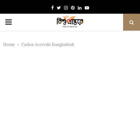
Facebook
Twitter
Instagram
Pinterest
Linkedin
Youtube
PRIMARY
MENU
Home
Carlos Acevedo Bangladesh