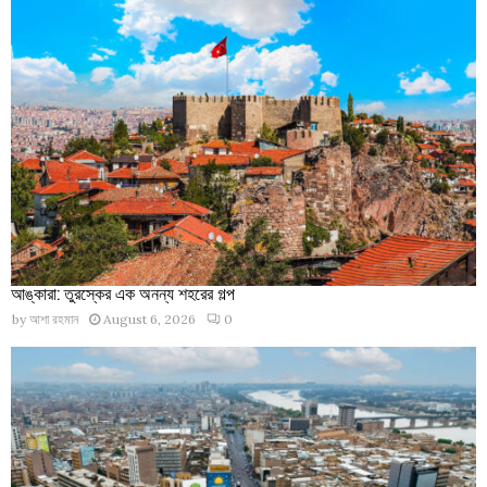
আঙ্কারা: তুরস্কের এক অনন্য শহরের গল্প
by
আশা রহমান
August 6, 2026
0