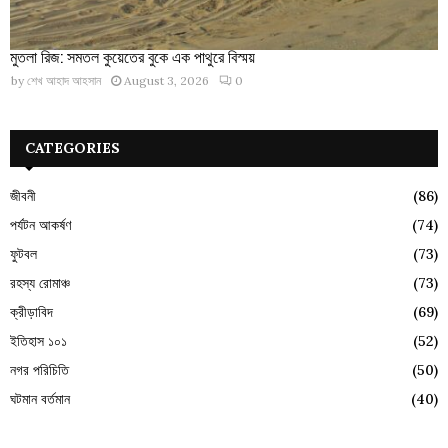
মুতলা রিজ: সমতল কুয়েতের বুকে এক পাথুরে বিস্ময়
by
শেখ আহাদ আহসান
August 3, 2026
0
CATEGORIES
জীবনী
(86)
পর্যটন আকর্ষণ
(74)
ফুটবল
(73)
রহস্য রোমাঞ্চ
(73)
ক্রীড়াবিদ
(69)
ইতিহাস ১০১
(52)
নগর পরিচিতি
(50)
ঘটমান বর্তমান
(40)