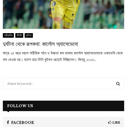
ক্রীড়াবিদ
জীবনী
ফুটবল
দুর্ঘটনা থেকে রূপকথা: কার্লোস অ্যাসেভেদো
মাত্র ১৫ বছর বয়সে শারীরিক গঠন ও উচ্চতা কম থাকায় কার্লোস অ্যাসেভেদোকে একাডেমি থেকে
বাদ দেওয়া হয়। হতাশ হয়ে তিনি ফুটবল ছেড়েই দিচ্ছিলেন। কিন্তু ২০১৩...
S
e
a
S
r
c
FOLLOW US
E
h
f
A
o
FACEBOOK
LIKE