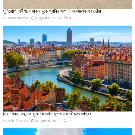
সুমিয়োশি তাইশা: ওসাকার বুকে প্রাচীন জাপানি আধ্যাত্মিকতার ছোঁয়া
by
ইসরাত জাহান ইরা
August 6, 2026
0
ভিও লিয়ন: ফ্রান্সের বুকে রেনেসাঁস যুগের এক জীবন্ত জাদুঘর
by
ফাবিহা বিনতে হক
August 6, 2026
0