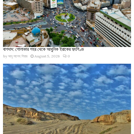
বাগদাদ: গোলাকার শহর থেকে আধুনিক ইরাকের হৃৎপিণ্ড
by
আবু সালেহ পিয়ার
August 5, 2026
0