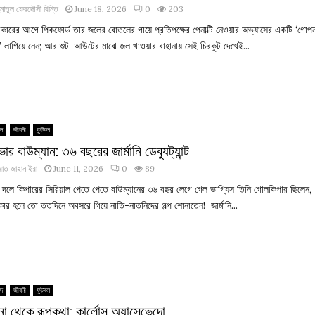
্নাতুল ফেরদৌসী বিন্তি
June 18, 2026
0
203
রেকারের আগে পিকফোর্ড তার জলের বোতলের গায়ে প্রতিপক্ষের পেনাল্টি নেওয়ার অভ্যাসের একটি ‘গোপ
ট’ লাগিয়ে নেন; আর শুট-আউটের মাঝে জল খাওয়ার বাহানায় সেই চিরকুট দেখেই...
িদ
জীবনী
ফুটবল
ার বাউম্যান: ৩৬ বছরের জার্মানি ডেব্যুট্যান্ট
াত জাহান ইরা
June 11, 2026
0
89
ানি দলে কিপারের সিরিয়াল পেতে পেতে বাউম্যানের ৩৬ বছর লেগে গেল ভাগ্যিস তিনি গোলকিপার ছিলেন,
ইকার হলে তো ততদিনে অবসরে গিয়ে নাতি-নাতনিদের গল্প শোনাতেন! জার্মানি...
িদ
জীবনী
ফুটবল
ঘটনা থেকে রূপকথা: কার্লোস অ্যাসেভেদো