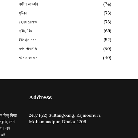
পর্যটন আকর্ষণ
(74)
ফুটবল
(73)
রহস্য রোমাঞ্চ
(73)
ক্রীড়াবিদ
(69)
ইতিহাস ১০১
(52)
নগর পরিচিতি
(50)
ঘটমান বর্তমান
(40)
Address
ন কিছু বিষয়
243/1(22) Sultangoang, Rajmoshuri,
্কৃতি, দেশ-
Mohammadpur, Dhaka-1209
ুগে। এই
র এই