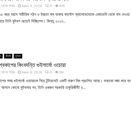
 সালেহ পিয়ার
June 9, 2026
0
105
 ১৫ বছর বয়সে শারীরিক গঠন ও উচ্চতা কম থাকায় কার্লোস অ্যাসেভেদোকে একাডেমি থেকে বাদ দেওয়া
হয়ে তিনি ফুটবল ছেড়েই দিচ্ছিলেন। কিন্তু ২০১৩...
িদ
জীবনী
ফুটবল
শ্বকাপের কিংবদন্তি গুইলার্মো ওচোয়া
 সালেহ পিয়ার
June 8, 2026
0
116
কাপের সময় গুইলার্মো ওচোয়াকে নিয়ে ইন্টারনেটে একটি দারুণ মিম প্রচলিত আছে। ভক্তরা মজা করে ব
া আসলে কোনো ফুটবলার নন, তিনি একজন সরকারি চাকুরিজীবী! ৪...