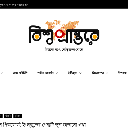
্কের এক অনন্য শহরের গল্প
ব
নগর পরিচিতি
পর্যটন আকর্ষণ
ইতিহাস
জীবনযাপন
উপকথা
িদ
জীবনী
ফুটবল
ান পিকফোর্ড: ইংল্যান্ডের পেনাল্টি ভূত তাড়ানো ওঝা