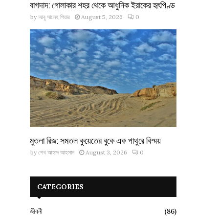
বাগদাদ: গোলাকার শহর থেকে আধুনিক ইরাকের হৃৎপিণ্ড
by
আবু সালেহ পিয়ার
August 5, 2026
0
মুতলা রিজ: সমতল কুয়েতের বুকে এক পাথুরে বিস্ময়
by
শেখ আহাদ আহসান
August 3, 2026
0
CATEGORIES
জীবনী
(86)