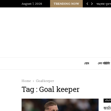
নেসাঁস যুগের এক জীবন্ত জাদুঘর
August 7, 2026
TRENDING NOW
আঙ্কারা: তুরস
হোম
দেশ পরিচিতি
Home
Goal keeper
Tag : Goal keeper
ক্রীড়াব
জর্ড