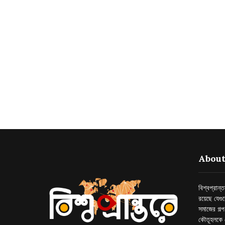
About
বিশ্বপ্রান
রয়েছে যেগু
সমাজের গল্
কৌতূহলকে 