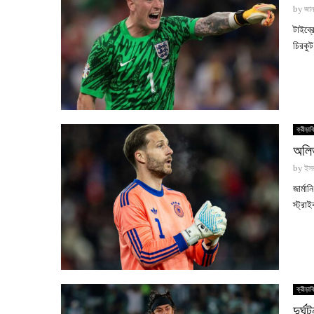
by
জান
টাইব্
চিরকু
ক্রীড়াব
অলিভ
by
ইসর
জার্ম
স্ট্রা
ক্রীড়াব
দুর্