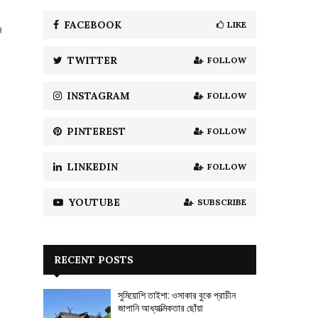
f
A
o
FACEBOOK
LIKE
ন
r
R
:
TWITTER
FOLLOW
C
H
INSTAGRAM
FOLLOW
PINTEREST
FOLLOW
LINKEDIN
FOLLOW
YOUTUBE
SUBSCRIBE
RECENT POSTS
সুমিয়োশি তাইশা: ওসাকার বুকে প্রাচীন
জাপানি আধ্যাত্মিকতার ছোঁয়া