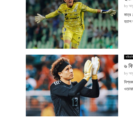
by
আবু
মাত্র
হতাশ 
ক্রীড়াব
৬ বি
by
আবু
বিশ্ব
ওচোয়