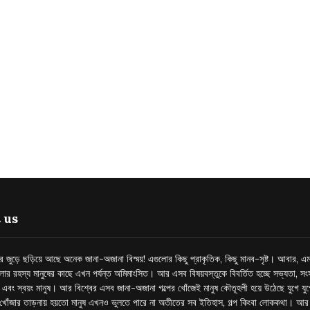
 us
্তর জুড়ে ছড়িয়ে আছে অনেক জানা-অজানা বিস্ময়! এগুলোর কিছু প্রাকৃতিক, কিছু মানব-সৃষ্ট। আবার, এম
লোর রহস্য মানুষের কাছে এখন পর্যন্ত অমিমাংসিত। আর এসব বিষয়বস্তুকে বিবর্তিত হচ্ছে সভ্যতা, সংস
প এবং স্বয়ং মানুষ। আর বিশ্বের এসব জানা-অজানা গল্পের খোঁজেই মানুষ কৌতূহলী হয়ে উঠেছে যুগে য
খোঁজার তাড়নায় হয়তো মানুষ এখনও ভুলতে পারে না অতীতের সব ইতিহাস, গল্প কিংবা লোককথা। আ