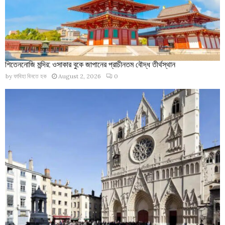
শিতেননোজি মন্দির: ওসাকার বুকে জাপানের প্রাচীনতম বৌদ্ধ তীর্থস্থান
by
ফাবিহা বিনতে হক
August 2, 2026
0