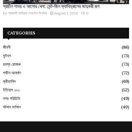
প্রাচীন পাথর ও আলোর খেলা: সেন্ট-জিন ক্যাথিড্রালের জাদুকরী রূপ
by
শাহাজাদী ফাবিয়ানা ফেরদৌস সিনথিয়া
August 1, 2026
0
CATEGORIES
জীবনী
(86)
ফুটবল
(73)
রহস্য রোমাঞ্চ
(73)
পর্যটন আকর্ষণ
(72)
ক্রীড়াবিদ
(69)
ইতিহাস ১০১
(52)
নগর পরিচিতি
(49)
ঘটমান বর্তমান
(40)