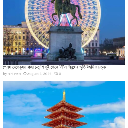
প্লেস বেলেক্যুর: রাজা চতুর্দশ লুই থেকে লিটল প্রিন্সের স্মৃতিবিজড়িত চত্বর
by
আশা রহমান
August 2, 2026
0