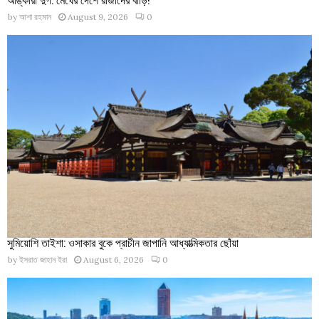
by
আশা রহমান
August 9, 2026
0
সুমিয়োশি তাইশা: ওসাকার বুকে প্রাচীন জাপানি আধ্যাত্মিকতার ছোঁয়া
by
ইসরাত জাহান ইরা
August 6, 2026
0