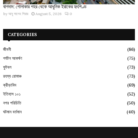
বাগদাদ: গোলাকার শহর থেকে আধুনিক ইরাকের হৃৎপিণ্ড
by
আবু সালেহ পিয়ার
August 5, 2026
0
CATEGORIES
জীবনী
(86)
পর্যটন আকর্ষণ
(75)
ফুটবল
(73)
রহস্য রোমাঞ্চ
(73)
ক্রীড়াবিদ
(69)
ইতিহাস ১০১
(52)
নগর পরিচিতি
(50)
ঘটমান বর্তমান
(40)