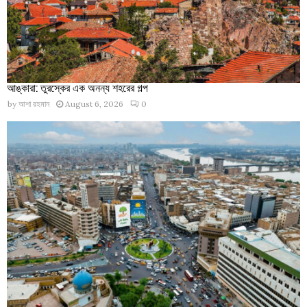
আঙ্কারা: তুরস্কের এক অনন্য শহরের গল্প
by
আশা রহমান
August 6, 2026
0