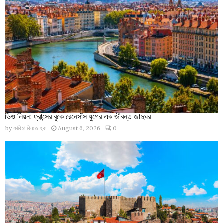
ভিও লিয়ন: ফ্রান্সের বুকে রেনেসাঁস যুগের এক জীবন্ত জাদুঘর
by
ফাবিহা বিনতে হক
August 6, 2026
0