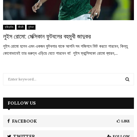
ক্রীড়াবিদ
জীবনী
ফুটবল
লুইস রোমো: মেক্সিকান ফুটবলের বহুমুখী জাদুকর
লুইস রোমো হলেন এমন একজন ফুটবলার যাকে আপনি সব পজিশনে ফিট করতে পারবেন, কিন্তু
কোনোভাবেই তার গুরুত্ব এড়িয়ে যেতে পারবেন না! লুইস ফ্রান্সিসকো রোমো ব্যারন,...
S
e
a
S
r
c
FOLLOW US
E
h
f
A
o
FACEBOOK
LIKE
r
R
:
TWITTER
FOLLOW