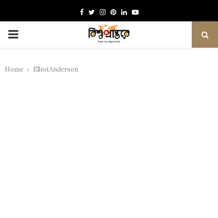
Facebook
Twitter
Instagram
Pinterest
Linkedin
Youtube
PRIMARY
MENU
Home
ElliotAnderson