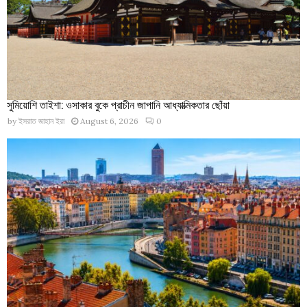
সুমিয়োশি তাইশা: ওসাকার বুকে প্রাচীন জাপানি আধ্যাত্মিকতার ছোঁয়া
by
ইসরাত জাহান ইরা
August 6, 2026
0