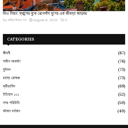
ভিও লিয়ন: ফ্রান্সের বুকে রেনেসাঁস যুগের এক জীবন্ত জাদুঘর
by
ফাবিহা বিনতে হক
August 6, 2026
0
CATEGORIES
জীবনী
(87)
পর্যটন আকর্ষণ
(76)
ফুটবল
(73)
রহস্য রোমাঞ্চ
(73)
ক্রীড়াবিদ
(69)
ইতিহাস ১০১
(52)
নগর পরিচিতি
(50)
ঘটমান বর্তমান
(40)