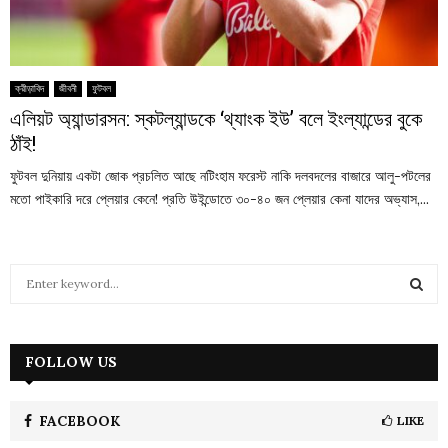
ক্রীড়াবিদ
জীবনী
ফুটবল
এলিয়ট অ্যান্ডারসন: স্কটল্যান্ডকে ‘থ্যাংক ইউ’ বলে ইংল্যান্ডের বুকে
ঠাঁই!
ফুটবল দুনিয়ায় একটা জোক প্রচলিত আছে নটিংহাম ফরেস্ট নাকি দলবদলের বাজারে আলু-পটলের
মতো পাইকারি দরে প্লেয়ার কেনে! প্রতি উইন্ডোতে ৩০-৪০ জন প্লেয়ার কেনা যাদের অভ্যাস,...
S
e
a
S
r
c
FOLLOW US
E
h
f
A
o
FACEBOOK
LIKE
r
R