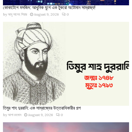
কোকাটেপে মসজিদ: আধুনিক যুগে এক টুকরো অটোমান সাম্রাজ্য!
by
আবু সালেহ পিয়ার
August 9, 2026
0
তিমুর শাহ দুররানি: এক সাম্রাজ্যের উত্তরাধিকারীর গল্প
by
আশা রহমান
August 9, 2026
0