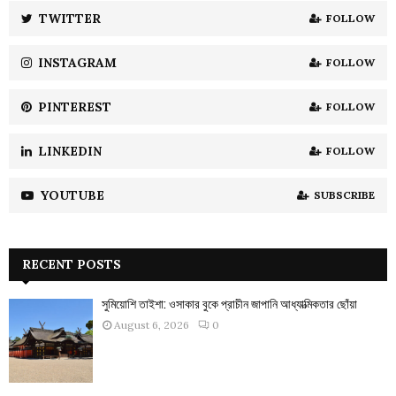
:
TWITTER
FOLLOW
C
INSTAGRAM
FOLLOW
H
PINTEREST
FOLLOW
LINKEDIN
FOLLOW
YOUTUBE
SUBSCRIBE
RECENT POSTS
সুমিয়োশি তাইশা: ওসাকার বুকে প্রাচীন জাপানি আধ্যাত্মিকতার ছোঁয়া
August 6, 2026
0