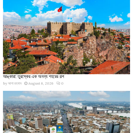
আঙ্কারা: তুরস্কের এক অনন্য শহরের গল্প
by
আশা রহমান
August 6, 2026
0