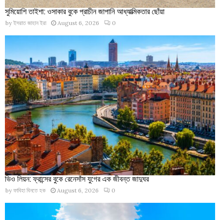
সুমিয়োশি তাইশা: ওসাকার বুকে প্রাচীন জাপানি আধ্যাত্মিকতার ছোঁয়া
by
ইসরাত জাহান ইরা
August 6, 2026
0
ভিও লিয়ন: ফ্রান্সের বুকে রেনেসাঁস যুগের এক জীবন্ত জাদুঘর
by
ফাবিহা বিনতে হক
August 6, 2026
0