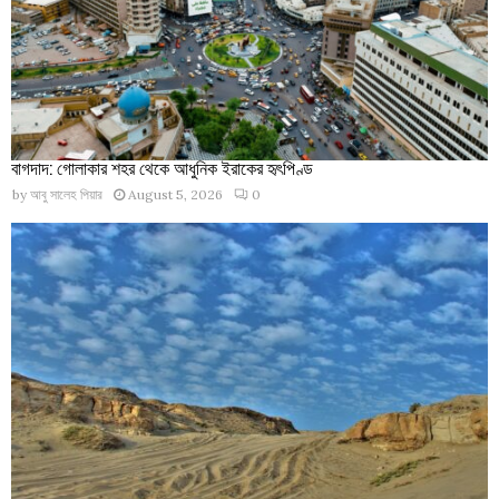
বাগদাদ: গোলাকার শহর থেকে আধুনিক ইরাকের হৃৎপিণ্ড
by
আবু সালেহ পিয়ার
August 5, 2026
0