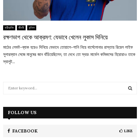
ক্রীড়াবিদ
জীবনী
ফুটবল
রক্ষণভাগ থেকে আক্রমণ: যেভাবে খেলেন লুকাস দিনিয়ে
মাঠের লেফট-ব্যাক হয়েও দিনিয়ে যেভাবে তোয়ালে-পানি নিয়ে বার্সেলোনার রাস্তায় রিয়েল লাইফ
সুপারম্যান সেজে মানুষের জান বাঁচিয়েছিলেন, তা দেখে তো স্বয়ং মার্ভেল কমিকসের হিরোরাও তাকে
স্যালুট...
S
e
a
S
r
c
FOLLOW US
E
h
f
A
o
FACEBOOK
LIKE
r
R