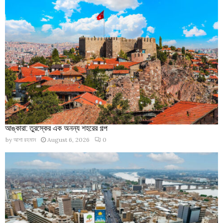
আঙ্কারা: তুরস্কের এক অনন্য শহরের গল্প
by
আশা রহমান
August 6, 2026
0