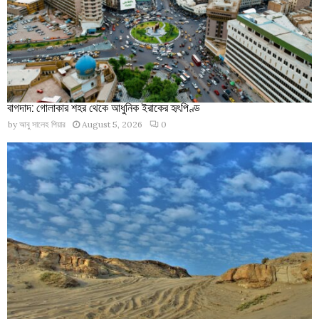
বাগদাদ: গোলাকার শহর থেকে আধুনিক ইরাকের হৃৎপিণ্ড
by
আবু সালেহ পিয়ার
August 5, 2026
0