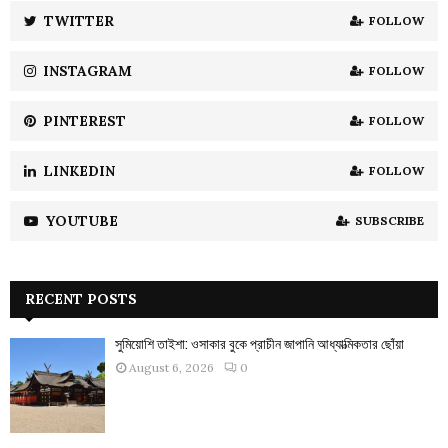
:
TWITTER
FOLLOW
C
INSTAGRAM
FOLLOW
H
PINTEREST
FOLLOW
LINKEDIN
FOLLOW
YOUTUBE
SUBSCRIBE
RECENT POSTS
সুমিয়োশি তাইশা: ওসাকার বুকে প্রাচীন জাপানি আধ্যাত্মিকতার ছোঁয়া
August 6, 2026
0