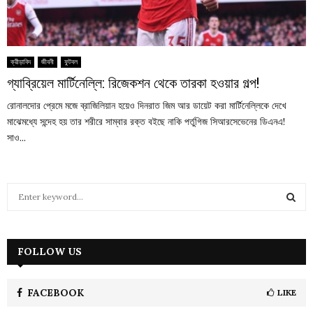
ক্রীড়াবিদ
জীবনী
ফুটবল
গ্যাব্রিয়েল মার্টিনেল্লি: রিজেকশন থেকে তারকা হওয়ার গল্প!
রোনালদোর প্রেমে মজে ব্রাজিলিয়ান হয়েও দিনরাত জিম আর ডায়েট করা মার্টিনেল্লিকে দেখে
মাঝেমধ্যে সন্দেহ হয় তার শরীরে সাম্বার রক্ত বইছে নাকি পর্তুগিজ সিআরসেভেনের ডিএনএ!
সাও...
S
e
a
S
r
c
FOLLOW US
E
h
f
A
o
FACEBOOK
LIKE
r
R