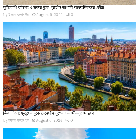
সুমিয়োশি তাইশা: ওসাকার বুকে প্রাচীন জাপানি আধ্যাত্মিকতার ছোঁয়া
by
ইসরাত জাহান ইরা
August 6, 2026
0
ভিও লিয়ন: ফ্রান্সের বুকে রেনেসাঁস যুগের এক জীবন্ত জাদুঘর
by
ফাবিহা বিনতে হক
August 6, 2026
0