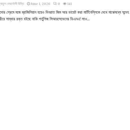
্নাতুল ফেরদৌসী বিন্তি
June 1, 2026
0
141
োর প্রেমে মজে ব্রাজিলিয়ান হয়েও দিনরাত জিম আর ডায়েট করা মার্টিনেল্লিকে দেখে মাঝেমধ্যে সন্দেহ
রীরে সাম্বার রক্ত বইছে নাকি পর্তুগিজ সিআরসেভেনের ডিএনএ! সাও...