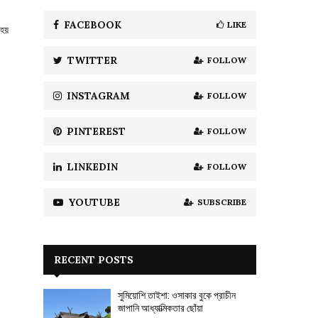
f
A
o
FACEBOOK
LIKE
 হয়
r
R
:
TWITTER
FOLLOW
C
H
INSTAGRAM
FOLLOW
PINTEREST
FOLLOW
LINKEDIN
FOLLOW
YOUTUBE
SUBSCRIBE
RECENT POSTS
সুমিয়োশি তাইশা: ওসাকার বুকে প্রাচীন
জাপানি আধ্যাত্মিকতার ছোঁয়া