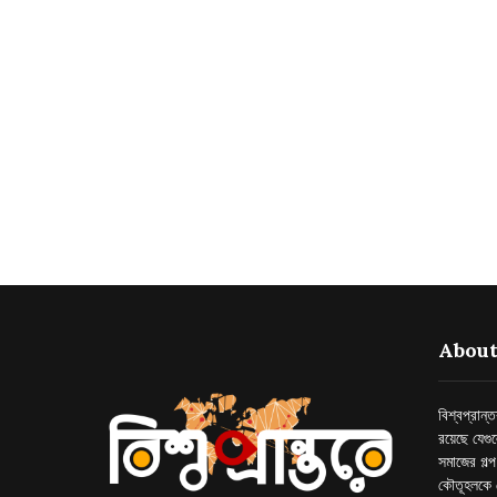
About
বিশ্বপ্রান
রয়েছে যেগু
সমাজের গল্
কৌতূহলকে 