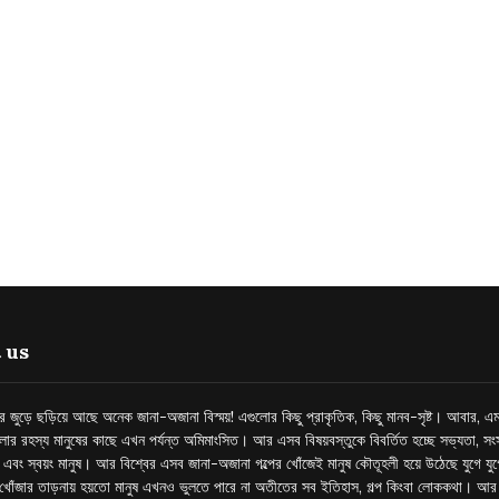
 us
্তর জুড়ে ছড়িয়ে আছে অনেক জানা-অজানা বিস্ময়! এগুলোর কিছু প্রাকৃতিক, কিছু মানব-সৃষ্ট। আবার, এম
লোর রহস্য মানুষের কাছে এখন পর্যন্ত অমিমাংসিত। আর এসব বিষয়বস্তুকে বিবর্তিত হচ্ছে সভ্যতা, সংস
প এবং স্বয়ং মানুষ। আর বিশ্বের এসব জানা-অজানা গল্পের খোঁজেই মানুষ কৌতূহলী হয়ে উঠেছে যুগে য
খোঁজার তাড়নায় হয়তো মানুষ এখনও ভুলতে পারে না অতীতের সব ইতিহাস, গল্প কিংবা লোককথা। আ