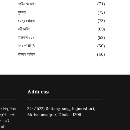
পর্যটন আকর্ষণ
(74)
ফুটবল
(73)
রহস্য রোমাঞ্চ
(73)
ক্রীড়াবিদ
(69)
ইতিহাস ১০১
(52)
নগর পরিচিতি
(50)
ঘটমান বর্তমান
(40)
Address
ন কিছু বিষয়
243/1(22) Sultangoang, Rajmoshuri,
্কৃতি, দেশ-
Mohammadpur, Dhaka-1209
ুগে। এই
র এই