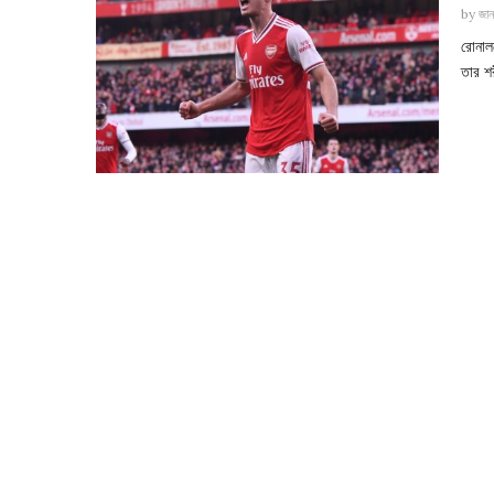
by
জান
রোনালদ
তার শ