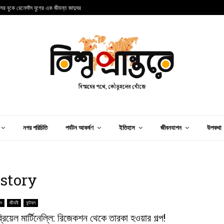
ন্সের বুকে রেনেসাঁস যুগের এক জীবন্ত জাদুঘর
আ
নগর পরিচিতি
পর্যটন আকর্ষণ
ইতিহাস
জীবনযাপন
উপকথা
istory
িদ
জীবনী
ফুটবল
ব্রিয়েল মার্টিনেল্লি: রিজেকশন থেকে তারকা হওয়ার গল্প!