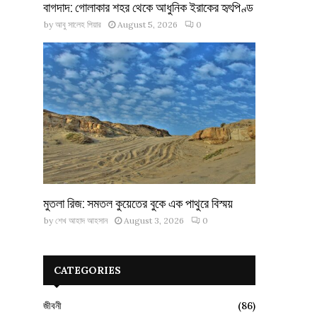
বাগদাদ: গোলাকার শহর থেকে আধুনিক ইরাকের হৃৎপিণ্ড
by
আবু সালেহ পিয়ার
August 5, 2026
0
মুতলা রিজ: সমতল কুয়েতের বুকে এক পাথুরে বিস্ময়
by
শেখ আহাদ আহসান
August 3, 2026
0
CATEGORIES
জীবনী
(86)