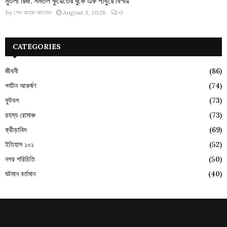
মুতলা রিজ: সমতল কুয়েতের বুকে এক পাথুরে বিস্ময়
by
শেখ আহাদ আহসান
August 3, 2026
0
CATEGORIES
জীবনী
(86)
পর্যটন আকর্ষণ
(74)
ফুটবল
(73)
রহস্য রোমাঞ্চ
(73)
ক্রীড়াবিদ
(69)
ইতিহাস ১০১
(52)
নগর পরিচিতি
(50)
ঘটমান বর্তমান
(40)