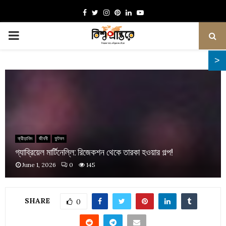
Facebook
Twitter
Instagram
Pinterest
Linkedin
Youtube
PRIMARY
MENU
ক্রীড়াবিদ
জীবনী
ফুটবল
গ্যাব্রিয়েল মার্টিনেল্লি: রিজেকশন থেকে তারকা হওয়ার গল্প!
June 1, 2026
0
145
SHARE
0