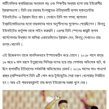
মার্টিনেল্লির ক্যারিয়ারের অন্যতম বড় এবং শিক্ষণীয় অধ্যায় হলো তার ইউরোপীয়
ট্রায়ালগুলো। তিনি চার চারবার ইংল্যান্ডের ঐতিহ্যবাহী ক্লাব ম্যানচেস্টার
ইউনাইটেড-এ ট্রায়াল দিতে যান। সেখানে তিনি পল পগবা, জ্লাতান
ইব্রাহিমোভিচদের মতো তারকাদের সাথে অনুশীলনের সুযোগও পেয়েছিলেন। কিন্তু
ইউনাইটেড কর্তৃপক্ষ তাকে সাইন করায়নি। এরপর তিনি স্পেনের জায়ান্ট ক্লাব
বার্সেলোনার বিখ্যাত লা মাসিয়া একাডেমিতেও ট্রায়াল দেন, কিন্তু সেখানেও তার
ভাগ্য খোলেনি।
এই রিজেকশন তাকে মানসিকভাবে ইস্পাতকঠিন করে তোলে। ২০১৮ সালে মাত্র
১৬ বছর ৯ মাস বয়সে ইতুয়ানোর সিনিয়র দলের হয়ে তার পেশাদার অভিষেক ঘটে, যা
ছিল ক্লাবটির ইতিহাসের সর্বকনিষ্ঠ অভিষেকের রেকর্ড। ২০১৯ সালের সাও পাওলো
রাজ্য চ্যাম্পিয়নশিপে তিনি ৬টি গোল করে টুর্নামেন্টের সেরা তরুণ খেলোয়াড় নির্বাচিত
হন। আর এই পারফরম্যান্সই তার জন্য ইউরোপের দরজা খুলে দেয়।