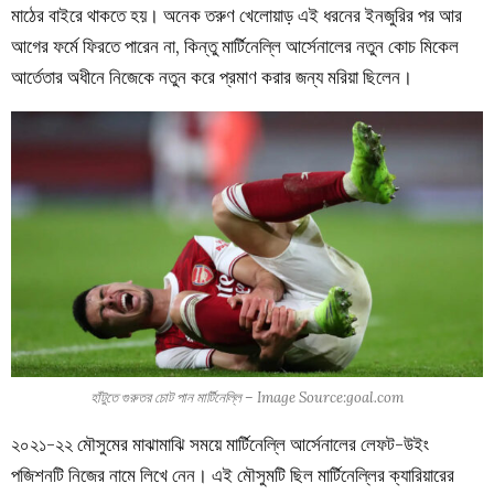
মাঠের বাইরে থাকতে হয়। অনেক তরুণ খেলোয়াড় এই ধরনের ইনজুরির পর আর
আগের ফর্মে ফিরতে পারেন না, কিন্তু মার্টিনেল্লি আর্সেনালের নতুন কোচ মিকেল
আর্তেতার অধীনে নিজেকে নতুন করে প্রমাণ করার জন্য মরিয়া ছিলেন।
হাঁটুতে গুরুতর চোট পান মার্টিনেল্লি – Image Source:goal.com
২০২১-২২ মৌসুমের মাঝামাঝি সময়ে মার্টিনেল্লি আর্সেনালের লেফট-উইং
পজিশনটি নিজের নামে লিখে নেন। এই মৌসুমটি ছিল মার্টিনেল্লির ক্যারিয়ারের