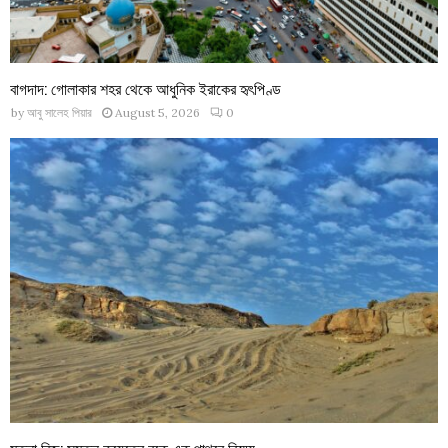
বাগদাদ: গোলাকার শহর থেকে আধুনিক ইরাকের হৃৎপিণ্ড
by
আবু সালেহ পিয়ার
August 5, 2026
0