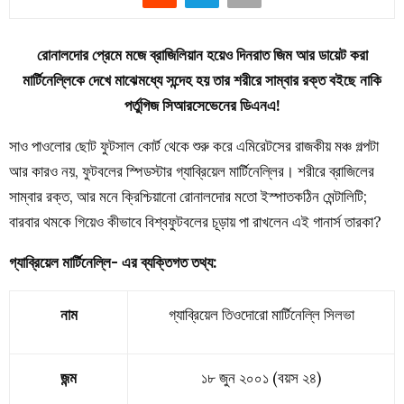
রোনালদোর প্রেমে মজে ব্রাজিলিয়ান হয়েও দিনরাত জিম আর ডায়েট করা
মার্টিনেল্লিকে দেখে মাঝেমধ্যে সন্দেহ হয় তার শরীরে সাম্বার রক্ত বইছে নাকি
পর্তুগিজ সিআরসেভেনের ডিএনএ!
সাও পাওলোর ছোট ফুটসাল কোর্ট থেকে শুরু করে এমিরেটসের রাজকীয় মঞ্চ গল্পটা
আর কারও নয়, ফুটবলের স্পিডস্টার গ্যাব্রিয়েল মার্টিনেল্লির। শরীরে ব্রাজিলের
সাম্বার রক্ত, আর মনে ক্রিশ্চিয়ানো রোনালদোর মতো ইস্পাতকঠিন মেন্টালিটি;
বারবার থমকে গিয়েও কীভাবে বিশ্বফুটবলের চূড়ায় পা রাখলেন এই গানার্স তারকা?
গ্যাব্রিয়েল মার্টিনেল্লি- এর ব্যক্তিগত তথ্য:
নাম
গ্যাব্রিয়েল তিওদোরো মার্টিনেল্লি সিলভা
জন্ম
১৮ জুন ২০০১ (বয়স ২৪)