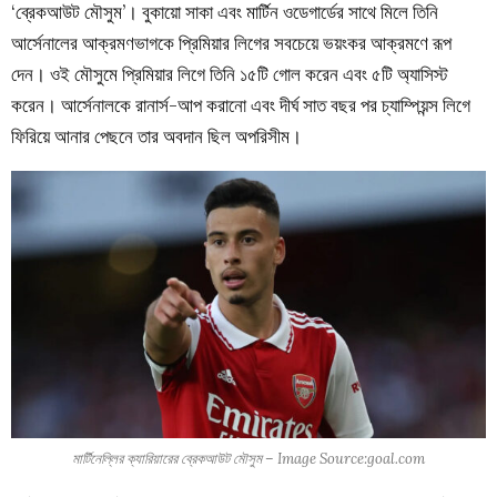
‘ব্রেকআউট মৌসুম’। বুকায়ো সাকা এবং মার্টিন ওডেগার্ডের সাথে মিলে তিনি
আর্সেনালের আক্রমণভাগকে প্রিমিয়ার লিগের সবচেয়ে ভয়ংকর আক্রমণে রূপ
দেন। ওই মৌসুমে প্রিমিয়ার লিগে তিনি ১৫টি গোল করেন এবং ৫টি অ্যাসিস্ট
করেন। আর্সেনালকে রানার্স-আপ করানো এবং দীর্ঘ সাত বছর পর চ্যাম্পিয়ন্স লিগে
ফিরিয়ে আনার পেছনে তার অবদান ছিল অপরিসীম।
মার্টিনেল্লির ক্যারিয়ারের ব্রেকআউট মৌসুম – Image Source:goal.com