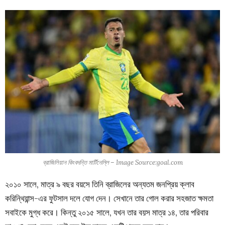
ব্রাজিলিয়ান কিংবদন্তি মার্টিনেল্লি – Image Source:goal.com
২০১০ সালে, মাত্র ৯ বছর বয়সে তিনি ব্রাজিলের অন্যতম জনপ্রিয় ক্লাব
করিন্থিয়ান্স-এর ফুটসাল দলে যোগ দেন। সেখানে তার গোল করার সহজাত ক্ষমতা
সবাইকে মুগ্ধ করে। কিন্তু ২০১৫ সালে, যখন তার বয়স মাত্র ১৪, তার পরিবার