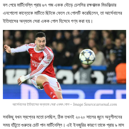
বল পেয়ে মার্টিনেল্লি প্রায় ৬৭ গজ একক দৌড়ে চেলসির
রক্ষণাত্মক মিডফিল্ডার
এনগোলো কান্তেকে মাটিতে ছিটকে ফেলে যে গোলটি করেছিলেন, তা আর্সেনালের
ইতিহাসের অন্যতম সেরা একক গোল হিসেবে গণ্য করা হয়।
আর্সেনালের ইতিহাসের অন্যতম সেরা একক গোল – Image Source:arsenal.com
সবকিছু যখন স্বপ্নের মতো চলছিল, ঠিক তখনই ২০২০ সালের জুনে অনুশীলনের
সময় হাঁটুতে গুরুতর চোট পান মার্টিনেল্লি। এই ইনজুরির কারণে তাকে প্রায় ৯ মাস