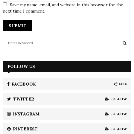
Save my name, email, and website in this browser for the
next time I comment.
S
e
a
S
r
c
FOLLOW US
E
h
f
A
o
FACEBOOK
LIKE
r
R
:
TWITTER
FOLLOW
C
INSTAGRAM
FOLLOW
H
PINTEREST
FOLLOW