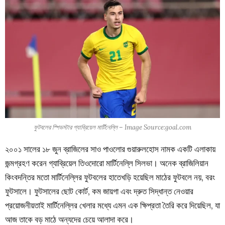
ফুটবলের স্পিডস্টার গ্যাব্রিয়েল মার্টিনেল্লি – Image Source:goal.com
২০০১ সালের ১৮ জুন ব্রাজিলের সাও পাওলোর গুয়ারুলহোস নামক একটি এলাকায়
জন্মগ্রহণ করেন গ্যাব্রিয়েল তিওদোরো মার্টিনেল্লি সিলভা। অনেক ব্রাজিলিয়ান
কিংবদন্তির মতো মার্টিনেল্লির ফুটবলের হাতেখড়ি হয়েছিল মাঠের ফুটবলে নয়, বরং
ফুটসালে। ফুটসালের ছোট কোর্ট, কম জায়গা এবং দ্রুত সিদ্ধান্ত নেওয়ার
প্রয়োজনীয়তাই মার্টিনেল্লির খেলার মধ্যে এমন এক ক্ষিপ্রতা তৈরি করে দিয়েছিল, যা
আজ তাকে বড় মাঠে অন্যদের চেয়ে আলাদা করে।