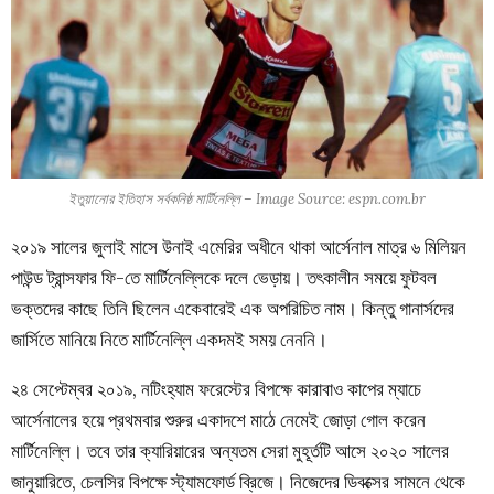
ইতুয়ানোর ইতিহাস সর্বকনিষ্ঠ মার্টিনেল্লি – Image Source: espn.com.br
২০১৯ সালের জুলাই মাসে উনাই এমেরির অধীনে থাকা আর্সেনাল মাত্র ৬ মিলিয়ন
পাউন্ড ট্রান্সফার ফি-তে মার্টিনেল্লিকে দলে ভেড়ায়। তৎকালীন সময়ে ফুটবল
ভক্তদের কাছে তিনি ছিলেন একেবারেই এক অপরিচিত নাম। কিন্তু গানার্সদের
জার্সিতে মানিয়ে নিতে মার্টিনেল্লি একদমই সময় নেননি।
২৪ সেপ্টেম্বর ২০১৯, নটিংহ্যাম ফরেস্টের বিপক্ষে কারাবাও কাপের ম্যাচে
আর্সেনালের হয়ে প্রথমবার শুরুর একাদশে মাঠে নেমেই জোড়া গোল করেন
মার্টিনেল্লি। তবে তার ক্যারিয়ারের অন্যতম সেরা মুহূর্তটি আসে ২০২০ সালের
জানুয়ারিতে, চেলসির বিপক্ষে স্ট্যামফোর্ড ব্রিজে। নিজেদের ডিবক্সের সামনে থেকে