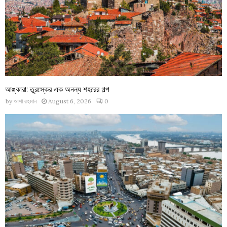
আঙ্কারা: তুরস্কের এক অনন্য শহরের গল্প
by
আশা রহমান
August 6, 2026
0