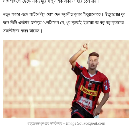
সাও পাওলো ছেড়ে একটু দূরে ইতু নামক একটি শহরে চলে যায়।
নতুন শহরে এসে মার্টিনেল্লি যোগ দেন স্থানীয় ক্লাব ইতুয়ানোতে। ইতুয়ানোর যুব
দলে তিনি এতটাই দুর্দান্ত খেলছিলেন যে, খুব দ্রুতই ইউরোপের বড় বড় ক্লাবের
স্কাউটদের নজর কাড়েন।
ইতুয়ানোর যুব দলে মার্টিনেল্লি – Image Source:goal.com