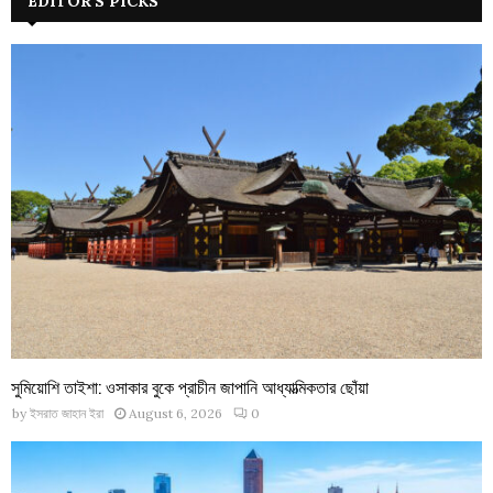
EDITOR'S PICKS
সুমিয়োশি তাইশা: ওসাকার বুকে প্রাচীন জাপানি আধ্যাত্মিকতার ছোঁয়া
by
ইসরাত জাহান ইরা
August 6, 2026
0