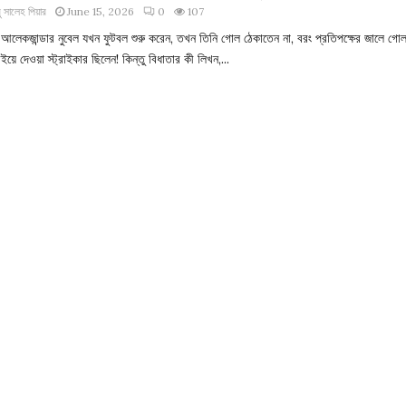
 সালেহ পিয়ার
June 15, 2026
0
107
 আলেকজান্ডার নুবেল যখন ফুটবল শুরু করেন, তখন তিনি গোল ঠেকাতেন না, বরং প্রতিপক্ষের জালে গো
বইয়ে দেওয়া স্ট্রাইকার ছিলেন! কিন্তু বিধাতার কী লিখন,...