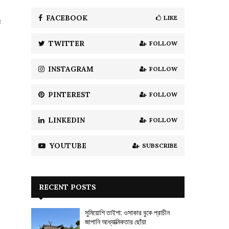
f
A
o
FACEBOOK
LIKE
ল
r
R
:
TWITTER
FOLLOW
C
H
INSTAGRAM
FOLLOW
PINTEREST
FOLLOW
LINKEDIN
FOLLOW
YOUTUBE
SUBSCRIBE
RECENT POSTS
সুমিয়োশি তাইশা: ওসাকার বুকে প্রাচীন
জাপানি আধ্যাত্মিকতার ছোঁয়া