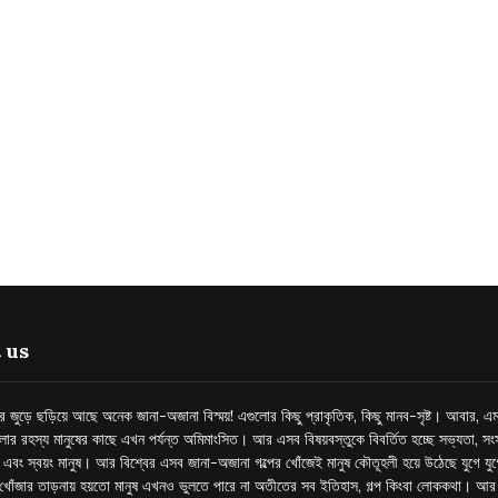
 us
্তর জুড়ে ছড়িয়ে আছে অনেক জানা-অজানা বিস্ময়! এগুলোর কিছু প্রাকৃতিক, কিছু মানব-সৃষ্ট। আবার, এম
লোর রহস্য মানুষের কাছে এখন পর্যন্ত অমিমাংসিত। আর এসব বিষয়বস্তুকে বিবর্তিত হচ্ছে সভ্যতা, সংস
প এবং স্বয়ং মানুষ। আর বিশ্বের এসব জানা-অজানা গল্পের খোঁজেই মানুষ কৌতূহলী হয়ে উঠেছে যুগে য
খোঁজার তাড়নায় হয়তো মানুষ এখনও ভুলতে পারে না অতীতের সব ইতিহাস, গল্প কিংবা লোককথা। আ