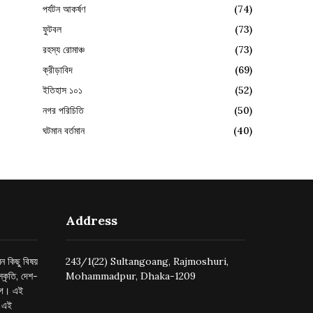
পর্যটন আকর্ষণ
(74)
ফুটবল
(73)
রহস্য রোমাঞ্চ
(73)
ক্রীড়াবিদ
(69)
ইতিহাস ১০১
(52)
নগর পরিচিতি
(50)
ঘটমান বর্তমান
(40)
Address
ন কিছু বিষয়
243/1(22) Sultangoang, Rajmoshuri,
্কৃতি, দেশ-
Mohammadpur, Dhaka-1209
ুগে। এই
র এই