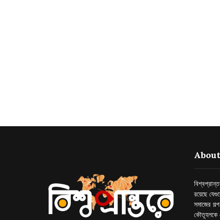
About
বিশ্বপ্রান
রয়েছে যেগু
সমাজের গল্
কৌতূহলকে 