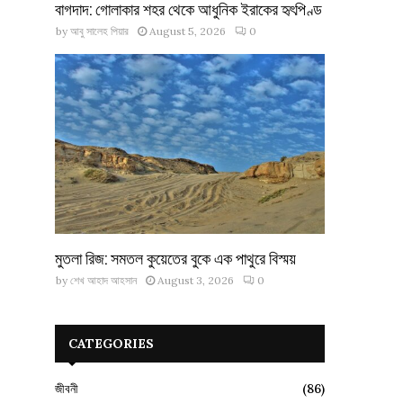
বাগদাদ: গোলাকার শহর থেকে আধুনিক ইরাকের হৃৎপিণ্ড
by
আবু সালেহ পিয়ার
August 5, 2026
0
মুতলা রিজ: সমতল কুয়েতের বুকে এক পাথুরে বিস্ময়
by
শেখ আহাদ আহসান
August 3, 2026
0
CATEGORIES
জীবনী
(86)