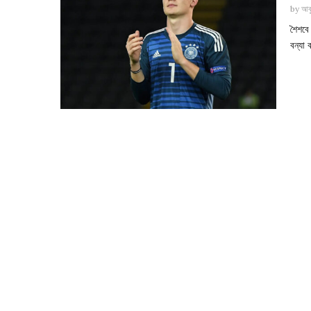
by
আবু
শৈশবে
বন্যা 