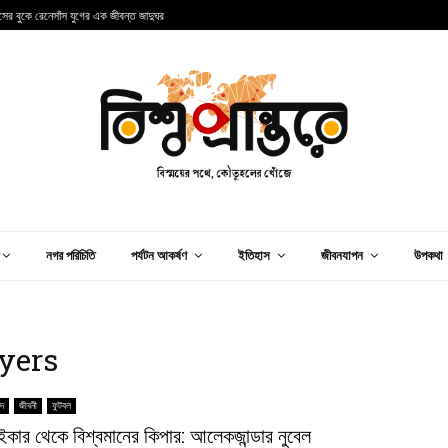
ান্সের বুকে রেনেসাঁস যুগের এক জীবন্ত জাদুঘর
আ
নগর পরিচিতি
পর্যটন আকর্ষণ
ইতিহাস
জীবনযাপন
উপকথা
ayers
িদ
জীবনী
ফুটবল
রাইকার থেকে বিশ্বমানের কিপার: আলেকজান্ডার নুবেল