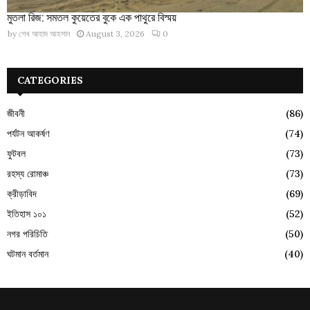
মুতলা রিজ: সমতল কুয়েতের বুকে এক পাথুরে বিস্ময়
by
শেখ আহাদ আহসান
August 3, 2026
0
CATEGORIES
জীবনী
(86)
পর্যটন আকর্ষণ
(74)
ফুটবল
(73)
রহস্য রোমাঞ্চ
(73)
ক্রীড়াবিদ
(69)
ইতিহাস ১০১
(52)
নগর পরিচিতি
(50)
ঘটমান বর্তমান
(40)