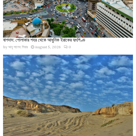
বাগদাদ: গোলাকার শহর থেকে আধুনিক ইরাকের হৃৎপিণ্ড
by
আবু সালেহ পিয়ার
August 5, 2026
0