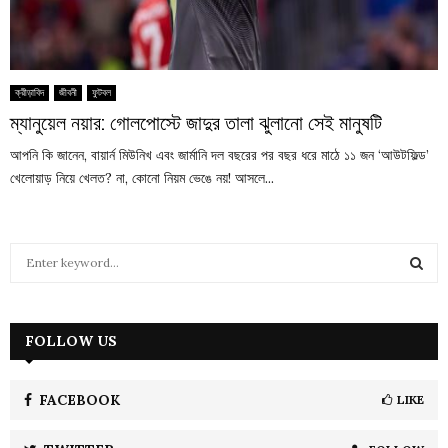
ক্রীড়াবিদ
জীবনী
ফুটবল
ম্যানুয়েল নয়ার: গোলপোস্টে জাদুর তালা ঝুলানো সেই মানুষটি
আপনি কি জানেন, বায়ার্ন মিউনিখ এবং জার্মানি দল বছরের পর বছর ধরে মাঠে ১১ জন ‘আউটফিল্ড’
খেলোয়াড় নিয়ে খেলত? না, কোনো নিয়ম ভেঙে নয়! আসলে...
S
e
a
S
r
c
FOLLOW US
E
h
f
A
o
FACEBOOK
LIKE
r
R
: