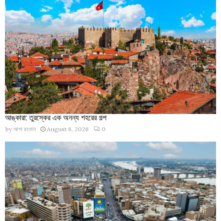
আঙ্কারা: তুরস্কের এক অনন্য শহরের গল্প
by
আশা রহমান
August 6, 2026
0