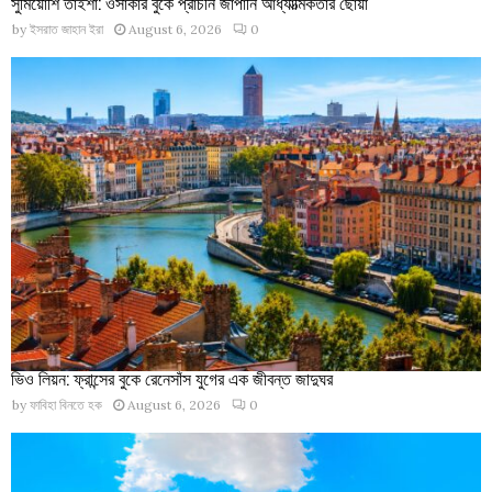
সুমিয়োশি তাইশা: ওসাকার বুকে প্রাচীন জাপানি আধ্যাত্মিকতার ছোঁয়া
by
ইসরাত জাহান ইরা
August 6, 2026
0
ভিও লিয়ন: ফ্রান্সের বুকে রেনেসাঁস যুগের এক জীবন্ত জাদুঘর
by
ফাবিহা বিনতে হক
August 6, 2026
0