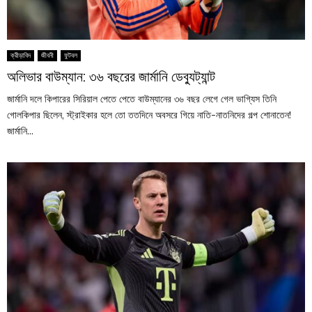
ক্রীড়াবিদ
জীবনী
ফুটবল
অলিভার বাউম্যান: ৩৬ বছরের জার্মানি ডেব্যুট্যান্ট
জার্মানি দলে কিপারের সিরিয়াল পেতে পেতে বাউম্যানের ৩৬ বছর লেগে গেল ভাগ্যিস তিনি
গোলকিপার ছিলেন, স্ট্রাইকার হলে তো ততদিনে অবসরে গিয়ে নাতি-নাতনিদের গল্প শোনাতেন!
জার্মানি...