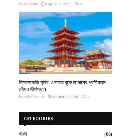
by
আশা রহমান
August 2, 2026
0
শিতেননোজি মন্দির: ওসাকার বুকে জাপানের প্রাচীনতম
বৌদ্ধ তীর্থস্থান
by
ফাবিহা বিনতে হক
August 2, 2026
0
CATEGORIES
জীবনী
(86)