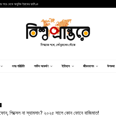
ার শহর থেকে আধুনিক ইরাকের হৃৎপিণ্ড
ম
নগর পরিচিতি
পর্যটন আকর্ষণ
ইতিহাস
জীবনযাপন
উপকথা
ি
োন, পিক্সেল না স্যামসাং? ২০২৫ সালে কোন ফোনে বাজিমাত!