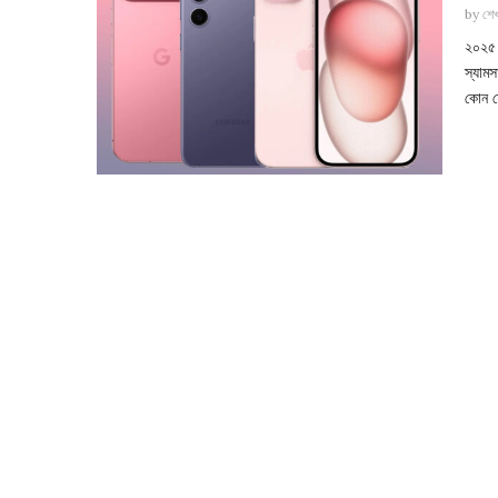
by
শে
২০২৫ 
স্যাম
কোন ফ