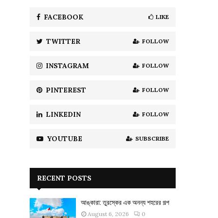
f
A
o
FACEBOOK
LIKE
r
R
:
TWITTER
FOLLOW
C
H
INSTAGRAM
FOLLOW
PINTEREST
FOLLOW
LINKEDIN
FOLLOW
YOUTUBE
SUBSCRIBE
RECENT POSTS
আঙ্কারা: তুরস্কের এক অনন্য শহরের গল্প
August 6, 2026
0