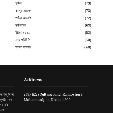
ফুটবল
(73)
রহস্য রোমাঞ্চ
(73)
পর্যটন আকর্ষণ
(72)
ক্রীড়াবিদ
(69)
ইতিহাস ১০১
(52)
নগর পরিচিতি
(50)
ঘটমান বর্তমান
(40)
Address
ন কিছু বিষয়
243/1(22) Sultangoang, Rajmoshuri,
্কৃতি, দেশ-
Mohammadpur, Dhaka-1209
ুগে। এই
র এই