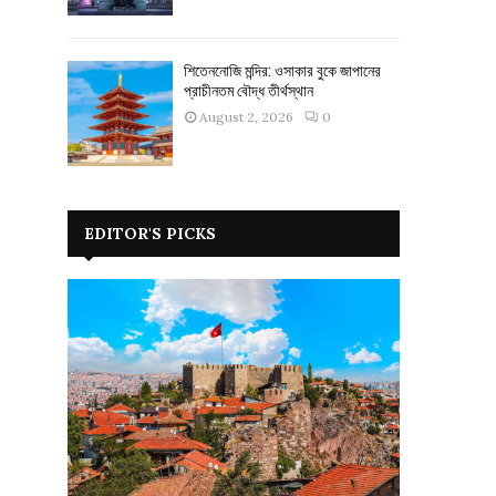
শিতেননোজি মন্দির: ওসাকার বুকে জাপানের
প্রাচীনতম বৌদ্ধ তীর্থস্থান
August 2, 2026
0
EDITOR'S PICKS