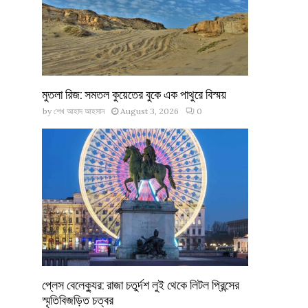
মুতলা রিজ: সমতল কুয়েতের বুকে এক পাথুরে বিস্ময়
by
শেখ আহাদ আহসান
August 3, 2026
0
প্লেস বেলেক্যুর: রাজা চতুর্দশ লুই থেকে লিটল প্রিন্সের
স্মৃতিবিজড়িত চত্বর