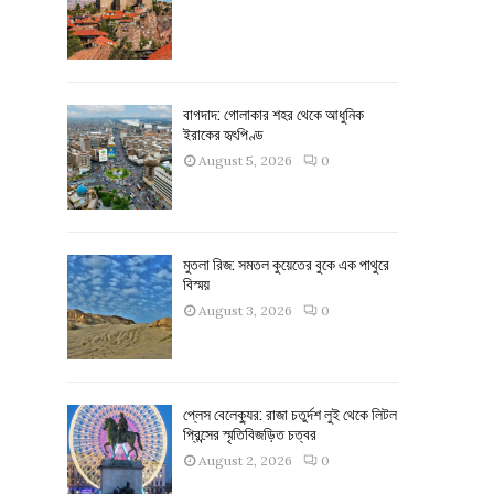
বাগদাদ: গোলাকার শহর থেকে আধুনিক
ইরাকের হৃৎপিণ্ড
August 5, 2026
0
মুতলা রিজ: সমতল কুয়েতের বুকে এক পাথুরে
বিস্ময়
August 3, 2026
0
প্লেস বেলেক্যুর: রাজা চতুর্দশ লুই থেকে লিটল
প্রিন্সের স্মৃতিবিজড়িত চত্বর
August 2, 2026
0