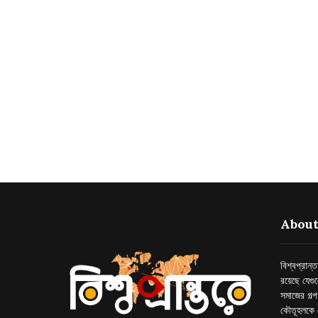
About
বিশ্বপ্রান
রয়েছে যেগু
সমাজের গল্
কৌতূহলকে 