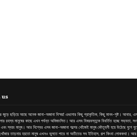
 us
্তর জুড়ে ছড়িয়ে আছে অনেক জানা-অজানা বিস্ময়! এগুলোর কিছু প্রাকৃতিক, কিছু মানব-সৃষ্ট। আবার, এম
লোর রহস্য মানুষের কাছে এখন পর্যন্ত অমিমাংসিত। আর এসব বিষয়বস্তুকে বিবর্তিত হচ্ছে সভ্যতা, সংস
প এবং স্বয়ং মানুষ। আর বিশ্বের এসব জানা-অজানা গল্পের খোঁজেই মানুষ কৌতূহলী হয়ে উঠেছে যুগে য
খোঁজার তাড়নায় হয়তো মানুষ এখনও ভুলতে পারে না অতীতের সব ইতিহাস, গল্প কিংবা লোককথা। আ