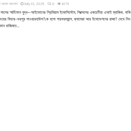
খ আহাদ আহসান
July 13, 2025
0
1079
সালের স্মার্টফোন যুদ্ধ—আইফোনের প্রিমিয়াম ইকোসিস্টেম, পিক্সেলের একচেটিয়া এআই ম্যাজিক, নাকি
সাংয়ের ফিচার-ভরপুর পাওয়ারহাউস?কে হলো পারফরম্যান্স, ক্যামেরা আর ইনোভেশনের রাজা? দেখে নিন
োন বাজিমাত...