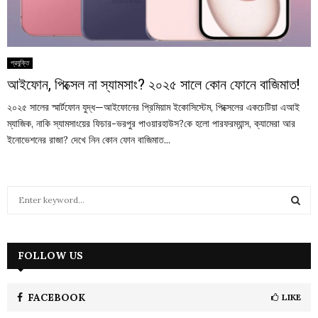
প্রযুক্তি
আইফোন, পিক্সেল না স্যামসাং? ২০২৫ সালে কোন ফোনে বাজিমাত!
২০২৫ সালের স্মার্টফোন যুদ্ধ—আইফোনের প্রিমিয়াম ইকোসিস্টেম, পিক্সেলের একচেটিয়া এআই
ম্যাজিক, নাকি স্যামসাংয়ের ফিচার-ভরপুর পাওয়ারহাউস?কে হলো পারফরম্যান্স, ক্যামেরা আর
ইনোভেশনের রাজা? দেখে নিন কোন ফোন বাজিমাত...
S
e
a
S
r
c
FOLLOW US
E
h
f
A
o
FACEBOOK
LIKE
r
R