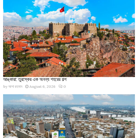
আঙ্কারা: তুরস্কের এক অনন্য শহরের গল্প
by
আশা রহমান
August 6, 2026
0