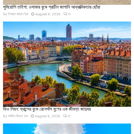
সুমিয়োশি তাইশা: ওসাকার বুকে প্রাচীন জাপানি আধ্যাত্মিকতার ছোঁয়া
by
ইসরাত জাহান ইরা
August 6, 2026
0
ভিও লিয়ন: ফ্রান্সের বুকে রেনেসাঁস যুগের এক জীবন্ত জাদুঘর
by
ফাবিহা বিনতে হক
August 6, 2026
0