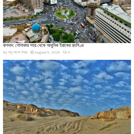
বাগদাদ: গোলাকার শহর থেকে আধুনিক ইরাকের হৃৎপিণ্ড
by
আবু সালেহ পিয়ার
August 5, 2026
0