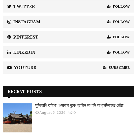
:
TWITTER
FOLLOW
C
INSTAGRAM
FOLLOW
H
PINTEREST
FOLLOW
LINKEDIN
FOLLOW
YOUTUBE
SUBSCRIBE
RECENT POSTS
সুমিয়োশি তাইশা: ওসাকার বুকে প্রাচীন জাপানি আধ্যাত্মিকতার ছোঁয়া
August 6, 2026
0