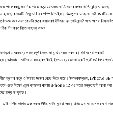
বং পারফরম্যান্সের দিক থেকে নতুন মডেলগুলো নিজেদের মধ্যে প্রতিদ্বন্দ্বিতা করছে
জির হয়েছে কয়েকটি লিজেন্ডারি ফ্ল্যাগশিপ ডিভাইস। কিন্তু প্রশ্ন হলো, এই বছরটির সে
 সর্বোত্তম হবে এবং কোনটা দেবে অসাধারণ ইউজার এক্সপেরিয়েন্স? আজ আমরা বিস্তারি
ঠিক সিদ্ধান্ত নিতে সাহায্য করবে।
াপত্তা ও অন্যান্য গুরুত্বপূর্ণ দিকগুলো বুঝে নেওয়া দরকার। যদি আমরা প্রতিটি
হজ হয়। অধিকাংশ স্মার্টফোন ব্যবহারকারীরই ইতোমধ্যে কোনো একটি প্ল্যাটফর্ম নিয়ে প্রাথ
ারকারীরা ক্রমশ নতুন ও উন্নত মডেল বেছে নিতে পারে। উদাহরণস্বরূপ, iPhone SE
ে এতে সিঙ্গেল লেন্স ক্যামেরা থাকায় iPhone 12 এর মতো উন্নত ছবি আশা করা য
দের জন্য উপযুক্ত।
টি শার্পার কালার এবং দ্রুত ইন্টারনেটের সুবিধা দেয়। যদিও এখনো অনেক দেশে ৫জ