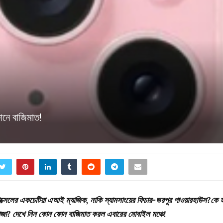
নে বাজিমাত!
পিক্সেলের একচেটিয়া এআই ম্যাজিক, নাকি স্যামসাংয়ের ফিচার-ভরপুর পাওয়ারহাউস?কে
রাজা? দেখে নিন কোন ফোন বাজিমাত করল এবারের মোবাইল মঞ্চে!