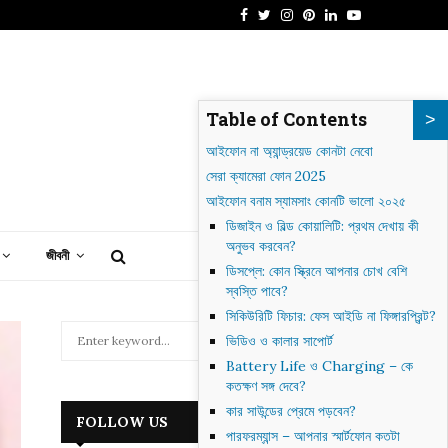
Facebook
Twitter
Instagram
Pinterest
Linkedin
Youtube
াগদাদ: গোলাকার শহর থেকে আধুনিক ইরাকের হৃৎপিণ্ড
Table of Contents
আইফোন না অ্যান্ড্রয়েড কোনটা নেবো
সেরা ক্যামেরা ফোন 2025
আইফোন বনাম স্যামসাং কোনটি ভালো ২০২৫
ডিজাইন ও বিল্ড কোয়ালিটি: প্রথম দেখায় কী
অনুভব করবেন?
জীবনী
ডিসপ্লে: কোন স্ক্রিনে আপনার চোখ বেশি
স্বস্তি পাবে?
সিকিউরিটি ফিচার: ফেস আইডি না ফিঙ্গারপ্রিন্ট?
S
ভিডিও ও কালার সাপোর্ট
e
Battery Life ও Charging – কে
a
S
কতক্ষণ সঙ্গ দেবে?
r
কার সাউন্ডের প্রেমে পড়বেন?
c
E
FOLLOW US
h
পারফরম্যান্স – আপনার স্মার্টফোন কতটা