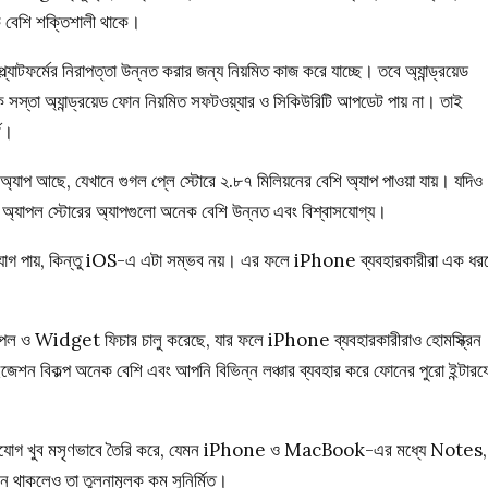
 বেশি শক্তিশালী থাকে।
্ল্যাটফর্মের নিরাপত্তা উন্নত করার জন্য নিয়মিত কাজ করে যাচ্ছে। তবে অ্যান্ড্রয়েড
সস্তা অ্যান্ড্রয়েড ফোন নিয়মিত সফটওয়্যার ও সিকিউরিটি আপডেট পায় না। তাই
্ণ।
প আছে, যেখানে গুগল প্লে স্টোরে ২.৮৭ মিলিয়নের বেশি অ্যাপ পাওয়া যায়। যদিও
থেকে অ্যাপল স্টোরের অ্যাপগুলো অনেক বেশি উন্নত এবং বিশ্বাসযোগ্য।
র সুযোগ পায়, কিন্তু iOS-এ এটা সম্ভব নয়। এর ফলে iPhone ব্যবহারকারীরা এক ধর
যাপল ও Widget ফিচার চালু করেছে, যার ফলে iPhone ব্যবহারকারীরাও হোমস্ক্রিন
ইজেশন বিকল্প অনেক বেশি এবং আপনি বিভিন্ন লঞ্চার ব্যবহার করে ফোনের পুরো ইন্টার
িক সংযোগ খুব মসৃণভাবে তৈরি করে, যেমন iPhone ও MacBook-এর মধ্যে Notes,
 থাকলেও তা তুলনামূলক কম সুনির্মিত।