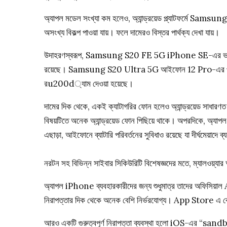
অ্যাপল মডেল সংখ্যা কম হলেও, অ্যান্ড্রয়েড প্ল্যাটফর্মে Sa
অসংখ্য বিকল্প পাওয়া যায়। ফলে দামেরও বিস্তর পার্থক্য দেখা যায়।
উদাহরণস্বরূপ, Samsung S20 FE 5G iPhone SE-এর ভালো বিক
রয়েছে। Samsung S20 Ultra 5G আইফোন 12 Pro-এর প্রতিদ্বন্দ্বী
রu200d্যাম দেওয়া হয়েছে।
দামের দিক থেকে, একই ক্যাটাগরির ফোন হলেও অ্যান্ড্রয়েড সাধারণ
বিষয়টিতে অনেক অ্যান্ড্রয়েড ফোন পিছিয়ে থাকে। অপরদিকে, অ্যাপল প
এছাড়া, আইফোনে ব্যাটারি পরিবর্তনের সুবিধাও রয়েছে যা দীর্ঘমেয়াদে
নরটন সহ বিভিন্ন সাইবার সিকিউরিটি বিশেষজ্ঞদের মতে, ম্যালওয়্যার
অ্যাপল iPhone ব্যবহারকারীদের জন্য শুধুমাত্র তাদের অফিসিয়
নিরাপত্তার দিক থেকে অনেক বেশি নির্ভরযোগ্য। App Store এ 
আরও একটি গুরুত্বপূর্ণ নিরাপত্তা ব্যবস্থা হলো iOS-এর “sandbox