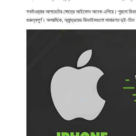
সফটওয়্যার আপডেটের ক্ষেত্রে আইফোন অনেক এগিয়ে। পুরনো ডিভাইসেও 
গুরুত্বপূর্ণ। অপরদিকে, অ্যান্ড্রয়েড ডিভাইসগুলো সাধারণত দুই-তি