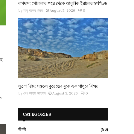
বাগদাদ: গোলাকার শহর থেকে আধুনিক ইরাকের হৃৎপিণ্ড
by
আবু সালেহ পিয়ার
August 5, 2026
0
াই
মুতলা রিজ: সমতল কুয়েতের বুকে এক পাথুরে বিস্ময়
by
শেখ আহাদ আহসান
August 3, 2026
0
ে
CATEGORIES
জীবনী
(86)