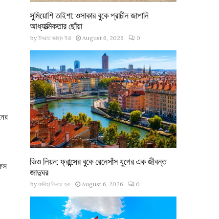
সুমিয়োশি তাইশা: ওসাকার বুকে প্রাচীন জাপানি
আধ্যাত্মিকতার ছোঁয়া
by
ইসরাত জাহান ইরা
August 6, 2026
0
নের
ভিও লিয়ন: ফ্রান্সের বুকে রেনেসাঁস যুগের এক জীবন্ত
ফেস
জাদুঘর
by
ফাবিহা বিনতে হক
August 6, 2026
0