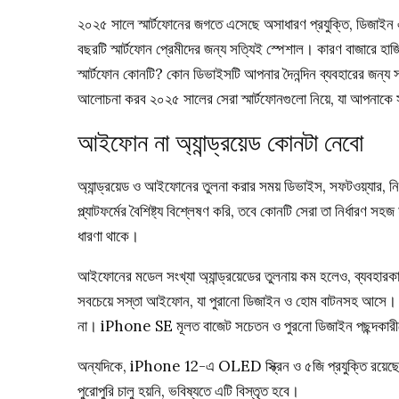
২০২৫ সালে স্মার্টফোনের জগতে এসেছে অসাধারণ প্রযুক্তি, ডিজাইন এ
বছরটি স্মার্টফোন প্রেমীদের জন্য সত্যিই স্পেশাল। কারণ বাজারে হা
স্মার্টফোন কোনটি? কোন ডিভাইসটি আপনার দৈনন্দিন ব্যবহারের জন্য
আলোচনা করব ২০২৫ সালের সেরা স্মার্টফোনগুলো নিয়ে, যা আপনাকে স
আইফোন না অ্যান্ড্রয়েড কোনটা নেবো
অ্যান্ড্রয়েড ও আইফোনের তুলনা করার সময় ডিভাইস, সফটওয়্যার, নির
প্ল্যাটফর্মের বৈশিষ্ট্য বিশ্লেষণ করি, তবে কোনটি সেরা তা নির্ধারণ স
ধারণা থাকে।
আইফোনের মডেল সংখ্যা অ্যান্ড্রয়েডের তুলনায় কম হলেও, ব্যবহ
সবচেয়ে সস্তা আইফোন, যা পুরানো ডিজাইন ও হোম বাটনসহ আসে। তব
না। iPhone SE মূলত বাজেট সচেতন ও পুরনো ডিজাইন পছন্দকারী
অন্যদিকে, iPhone 12-এ OLED স্ক্রিন ও ৫জি প্রযুক্তি রয়েছে।এ
পুরোপুরি চালু হয়নি, ভবিষ্যতে এটি বিস্তৃত হবে।