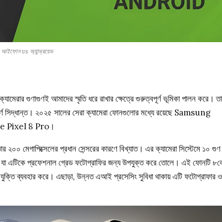
আইফোন vs অ্যান্ড্রয়েড
রার গুণাগুণই আমাদের স্মৃতি ধরে রাখার ক্ষেত্রে গুরুত্বপূর্ণ ভূমিকা পালন করে। ত
্বপূর্ণ সিদ্ধান্ত। ২০২৫ সালের সেরা ক্যামেরা ফোনগুলোর মধ্যে রয়েছে Samsung
e Pixel 8 Pro।
েগাপিক্সেলের প্রধান সেন্সরের কারণে বিখ্যাত। এর ক্যামেরা সিস্টেমে ১০ গুণ
্ত, যা এটিকে প্রফেশনাল গ্রেড ফটোগ্রাফির জন্য উপযুক্ত করে তোলে। এই ফোনটি ৮ক
রযুক্তি ব্যবহার করে। এছাড়া, উন্নত এআই প্রসেসিং সুবিধা থাকায় এটি ফটোগ্রাফার ও