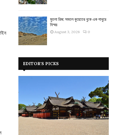
মুতলা রিজ: সমতল কুয়েতের বুকে এক পাথুরে
বিস্ময়
August 3, 2026
0
জাইন
EDITOR'S PICKS
।
স