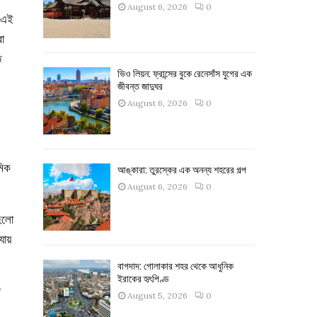
August 6, 2026
0
। এই
রা
ত
ভিও লিয়ন: ফ্রান্সের বুকে রেনেসাঁস যুগের এক
জীবন্ত জাদুঘর
August 6, 2026
0
মিক
আঙ্কারা: তুরস্কের এক অনন্য শহরের গল্প
August 6, 2026
0
 হলো
ায়
বাগদাদ: গোলাকার শহর থেকে আধুনিক
ইরাকের হৃৎপিণ্ড
ি
August 5, 2026
0