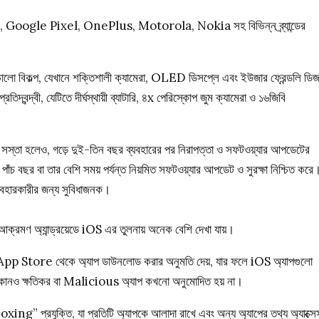
msung, Google Pixel, OnePlus, Motorola, Nokia সহ বিভিন্ন ব্র্যান্ডের
ল্প, যেখানে শক্তিশালী ক্যামেরা, OLED ডিসপ্লে এবং ইউজার ফ্রেন্ডলি ডি
, যেটিতে দীর্ঘস্থায়ী ব্যাটারি, ৪x পেরিস্কোপ জুম ক্যামেরা ও ১৬জিবি
ত সস্তা হলেও, গড়ে দুই-তিন বছর ব্যবহারের পর নিরাপত্তা ও সফটওয়্যার আপডেটের
াঁচ বছর বা তার বেশি সময় পর্যন্ত নিয়মিত সফটওয়্যার আপডেট ও সুরক্ষা নিশ্চিত করে
 ব্যবহারকারীর জন্য সুবিধাজনক।
 আক্রমণ অ্যান্ড্রয়েডে iOS এর তুলনায় অনেক বেশি দেখা যায়।
াল App Store থেকে অ্যাপ ডাউনলোড করার অনুমতি দেয়, যার ফলে iOS অ্যাপগুলো
কোনও ক্ষতিকর বা Malicious অ্যাপ কখনো অনুমোদিত হয় না।
ing” প্রযুক্তি, যা প্রতিটি অ্যাপকে আলাদা রাখে এবং অন্য অ্যাপের তথ্য অ্যাক্সে