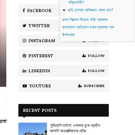
শক্তিশালী?
f
A
o
ছবি তোলার অভিজ্ঞতা কেমন হবে?
FACEBOOK
LIKE
r
R
গুগল পিক্সেল কিনবো নাকি স্যামসাং
:
TWITTER
FOLLOW
বাংলাদেশে আইফোন বনাম স্যামসাং দাম
C
উপসংহার
H
INSTAGRAM
FOLLOW
PINTEREST
FOLLOW
LINKEDIN
FOLLOW
YOUTUBE
SUBSCRIBE
RECENT POSTS
 হলো
সুমিয়োশি তাইশা: ওসাকার বুকে প্রাচীন
জাপানি আধ্যাত্মিকতার ছোঁয়া