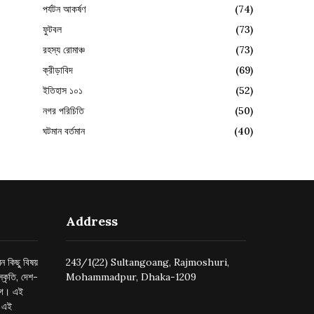
পর্যটন আকর্ষণ
(74)
ফুটবল
(73)
রহস্য রোমাঞ্চ
(73)
ক্রীড়াবিদ
(69)
ইতিহাস ১০১
(52)
নগর পরিচিতি
(50)
ঘটমান বর্তমান
(40)
Address
ন কিছু বিষয়
243/1(22) Sultangoang, Rajmoshuri,
্কৃতি, দেশ-
Mohammadpur, Dhaka-1209
ুগে। এই
র এই