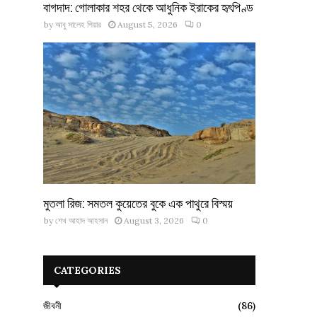
বাগদাদ: গোলাকার শহর থেকে আধুনিক ইরাকের হৃৎপিণ্ড
by
আবু সালেহ পিয়ার
August 5, 2026
0
মুতলা রিজ: সমতল কুয়েতের বুকে এক পাথুরে বিস্ময়
by
শেখ আহাদ আহসান
August 3, 2026
0
CATEGORIES
জীবনী
(86)