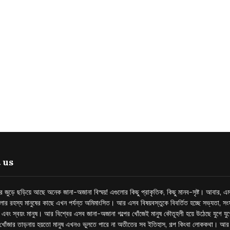
 us
্তর জুড়ে ছড়িয়ে আছে অনেক জানা-অজানা বিস্ময়! এগুলোর কিছু প্রাকৃতিক, কিছু মানব-সৃষ্ট। আবার, এম
লোর রহস্য মানুষের কাছে এখন পর্যন্ত অমিমাংসিত। আর এসব বিষয়বস্তুকে বিবর্তিত হচ্ছে সভ্যতা, সংস
প এবং স্বয়ং মানুষ। আর বিশ্বের এসব জানা-অজানা গল্পের খোঁজেই মানুষ কৌতূহলী হয়ে উঠেছে যুগে য
খোঁজার তাড়নায় হয়তো মানুষ এখনও ভুলতে পারে না অতীতের সব ইতিহাস, গল্প কিংবা লোককথা। আ