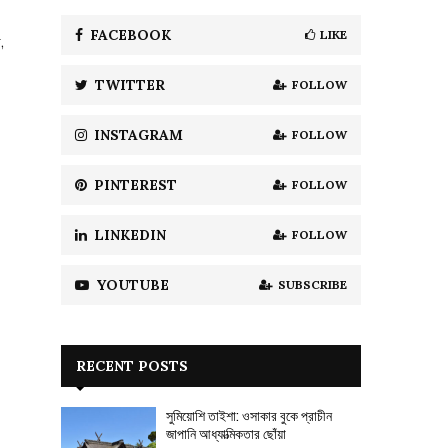
f
A
o
FACEBOOK
LIKE
,
r
R
:
TWITTER
FOLLOW
C
H
INSTAGRAM
FOLLOW
PINTEREST
FOLLOW
LINKEDIN
FOLLOW
YOUTUBE
SUBSCRIBE
RECENT POSTS
সুমিয়োশি তাইশা: ওসাকার বুকে প্রাচীন
জাপানি আধ্যাত্মিকতার ছোঁয়া