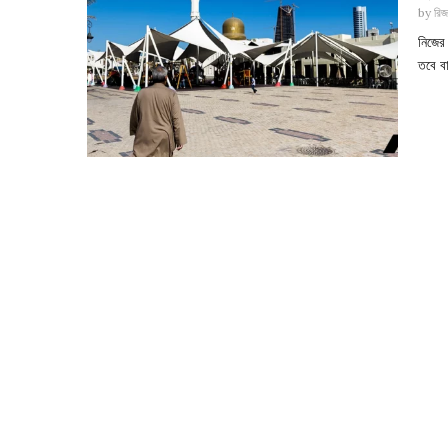
by
রিজ
নিজের
তবে ব