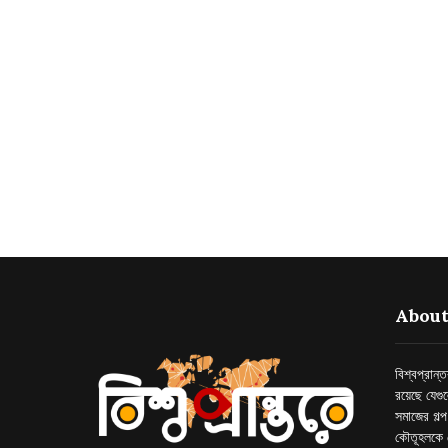
About
বিশ্বপ্রান
রয়েছে যেগু
সমাজের গল্
কৌতূহলকে 