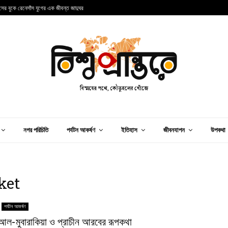
ান্সের বুকে রেনেসাঁস যুগের এক জীবন্ত জাদুঘর
আ
নগর পরিচিতি
পর্যটন আকর্ষণ
ইতিহাস
জীবনযাপন
উপকথা
ket
পর্যটন আকর্ষণ
আল-মুবারাকিয়া ও প্রাচীন আরবের রূপকথা