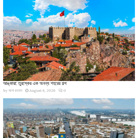
আঙ্কারা: তুরস্কের এক অনন্য শহরের গল্প
by
আশা রহমান
August 6, 2026
0