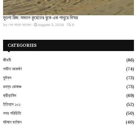
মুতলা রিজ: সমতল কুয়েতের বুকে এক পাথুরে বিস্ময়
by
শেখ আহাদ আহসান
August 3, 2026
0
CATEGORIES
জীবনী
(86)
পর্যটন আকর্ষণ
(74)
ফুটবল
(73)
রহস্য রোমাঞ্চ
(73)
ক্রীড়াবিদ
(69)
ইতিহাস ১০১
(52)
নগর পরিচিতি
(50)
ঘটমান বর্তমান
(40)