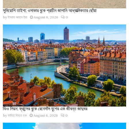
সুমিয়োশি তাইশা: ওসাকার বুকে প্রাচীন জাপানি আধ্যাত্মিকতার ছোঁয়া
by
ইসরাত জাহান ইরা
August 6, 2026
0
ভিও লিয়ন: ফ্রান্সের বুকে রেনেসাঁস যুগের এক জীবন্ত জাদুঘর
by
ফাবিহা বিনতে হক
August 6, 2026
0