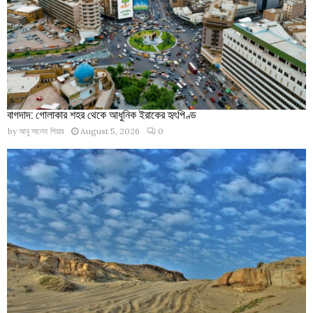
বাগদাদ: গোলাকার শহর থেকে আধুনিক ইরাকের হৃৎপিণ্ড
by
আবু সালেহ পিয়ার
August 5, 2026
0