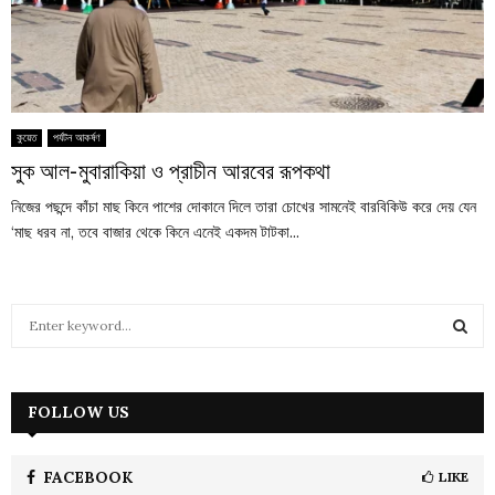
কুয়েত
পর্যটন আকর্ষণ
সুক আল-মুবারাকিয়া ও প্রাচীন আরবের রূপকথা
নিজের পছন্দে কাঁচা মাছ কিনে পাশের দোকানে দিলে তারা চোখের সামনেই বারবিকিউ করে দেয় যেন
‘মাছ ধরব না, তবে বাজার থেকে কিনে এনেই একদম টাটকা...
S
e
a
S
r
c
FOLLOW US
E
h
f
A
o
FACEBOOK
LIKE