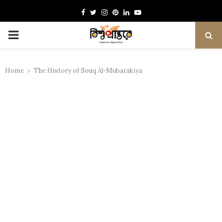
Facebook
Twitter
Instagram
Pinterest
Linkedin
Youtube
PRIMARY
MENU
Home
The History of Souq Al-Mubarakiya