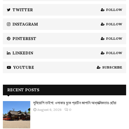
r
R
:
TWITTER
FOLLOW
C
INSTAGRAM
FOLLOW
H
PINTEREST
FOLLOW
LINKEDIN
FOLLOW
YOUTUBE
SUBSCRIBE
RECENT POSTS
সুমিয়োশি তাইশা: ওসাকার বুকে প্রাচীন জাপানি আধ্যাত্মিকতার ছোঁয়া
August 6, 2026
0