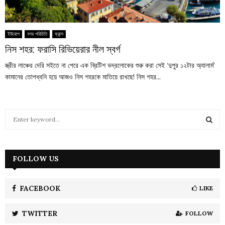
ইউরোপ
নগর পরিচিতি
ফ্রান্স
নিস শহর: ফরাসি রিভিয়েরার নীল স্বর্গ
স্ত্রীর লাঞ্চের দেরি সইতে না পেরে এক ব্রিটিশ ভদ্রলোকের শুরু করা সেই ‘দুপুর ১২টার অ্যালার্ম’
কামানের তোপধ্বনি হয়ে আজও নিস শহরকে মাতিয়ে রাখছে! নিস শহর...
S
e
a
S
r
c
FOLLOW US
E
h
f
A
o
FACEBOOK
LIKE
r
R
:
TWITTER
FOLLOW
C