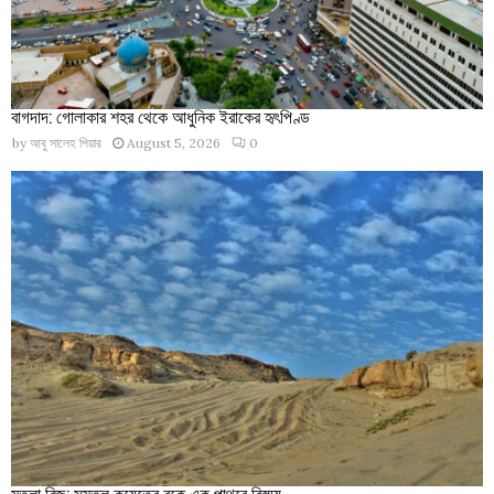
বাগদাদ: গোলাকার শহর থেকে আধুনিক ইরাকের হৃৎপিণ্ড
by
আবু সালেহ পিয়ার
August 5, 2026
0
মুতলা রিজ: সমতল কুয়েতের বুকে এক পাথুরে বিস্ময়