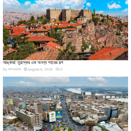
আঙ্কারা: তুরস্কের এক অনন্য শহরের গল্প
by
আশা রহমান
August 6, 2026
0