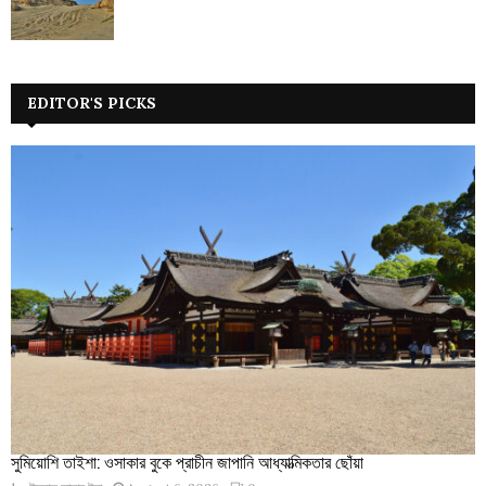
EDITOR'S PICKS
সুমিয়োশি তাইশা: ওসাকার বুকে প্রাচীন জাপানি আধ্যাত্মিকতার ছোঁয়া