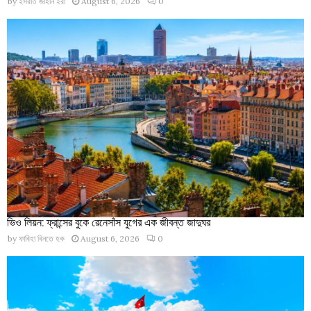
by
ইসরাত জাহান ইরা
August 6, 2026
0
ভিও লিয়ন: ফ্রান্সের বুকে রেনেসাঁস যুগের এক জীবন্ত জাদুঘর
by
ফাবিহা বিনতে হক
August 6, 2026
0