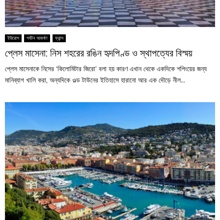
ইউরোপ
পর্যটন আকর্ষণ
ফ্রান্স
প্লেস মাসেনা: নিস শহরের রঙিন হৃদপিণ্ড ও স্থাপত্যের বিস্ময়
প্লেস মাসেনাকে নিসের ‘কিলোমিটার জিরো’ বলা হয় কারণ এখান থেকে একদিকে শপিংয়ের জন্য
মানিব্যাগ খালি করা, অন্যদিকে ওল্ড টাউনের ইতিহাসে হারানো আর এক দৌড়ে নীল...