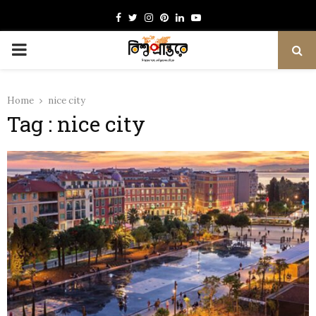
Facebook
Twitter
Instagram
Pinterest
Linkedin
Youtube
PRIMARY
MENU
Home
nice city
Tag : nice city