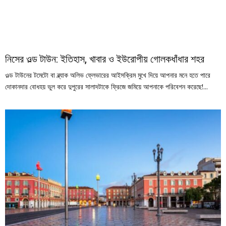
নিসের ওল্ড টাউন: ইতিহাস, খাবার ও ইউরোপীয় গোলকধাঁধার শহর
ওল্ড টাউনের টমেটো বা ব্ল্যাক অলিভ ফ্লেভারের আইসক্রিম মুখে দিয়ে আপনার মনে হতে পারে
দোকানদার বোধহয় ভুল করে দুপুরের সালাদটাকে ফ্রিজে জমিয়ে আপনাকে পরিবেশন করেছে!...