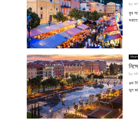
by
আশ
কুর স
ভরাতে
ইউরোপ
নিসে
by
ফাব
ওল্ড 
ভুল ক