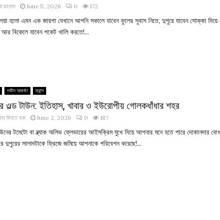
া রহমান
June 5, 2026
0
172
লেয়া হলো এমন এক জায়গা যেখানে আপনি সকালে যাবেন ফুলের সুবাস নিতে, দুপুরে যাবেন সোক্কা দিয়ে
 আর বিকেলে যাবেন পকেট খালি করতে!...
পর্যটন আকর্ষণ
ফ্রান্স
র ওল্ড টাউন: ইতিহাস, খাবার ও ইউরোপীয় গোলকধাঁধার শহর
িহা বিনতে হক
June 2, 2026
0
187
টাউনের টমেটো বা ব্ল্যাক অলিভ ফ্লেভারের আইসক্রিম মুখে দিয়ে আপনার মনে হতে পারে দোকানদার বো
রে দুপুরের সালাদটাকে ফ্রিজে জমিয়ে আপনাকে পরিবেশন করেছে!...