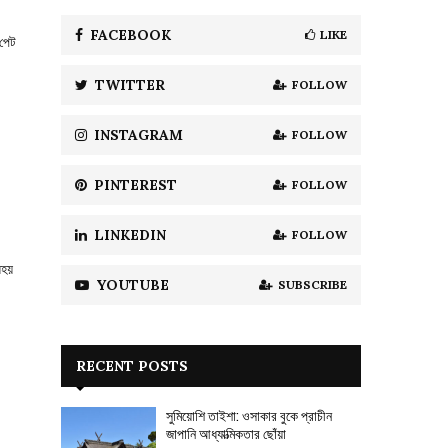
f
A
o
FACEBOOK
LIKE
 পেট
r
R
:
TWITTER
FOLLOW
C
H
INSTAGRAM
FOLLOW
PINTEREST
FOLLOW
LINKEDIN
FOLLOW
ধহয়
YOUTUBE
SUBSCRIBE
RECENT POSTS
সুমিয়োশি তাইশা: ওসাকার বুকে প্রাচীন
জাপানি আধ্যাত্মিকতার ছোঁয়া