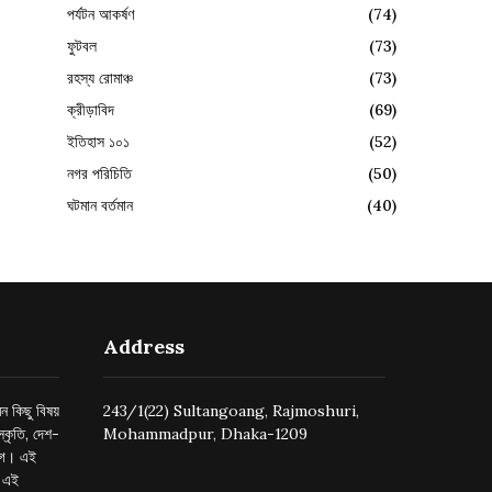
পর্যটন আকর্ষণ
(74)
ফুটবল
(73)
রহস্য রোমাঞ্চ
(73)
ক্রীড়াবিদ
(69)
ইতিহাস ১০১
(52)
নগর পরিচিতি
(50)
ঘটমান বর্তমান
(40)
Address
ন কিছু বিষয়
243/1(22) Sultangoang, Rajmoshuri,
্কৃতি, দেশ-
Mohammadpur, Dhaka-1209
ুগে। এই
র এই