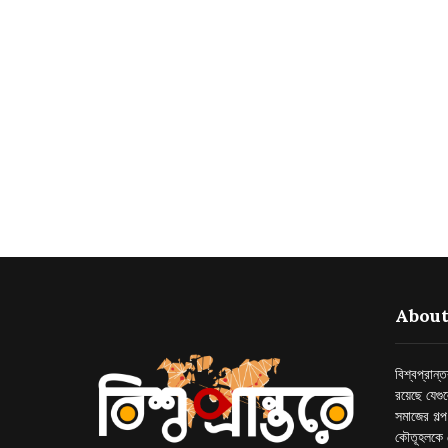
About
বিশ্বপ্রান
রয়েছে যেগু
সমাজের গল্
কৌতূহলকে 