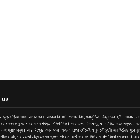
 us
্তর জুড়ে ছড়িয়ে আছে অনেক জানা-অজানা বিস্ময়! এগুলোর কিছু প্রাকৃতিক, কিছু মানব-সৃষ্ট। আবার, এম
লোর রহস্য মানুষের কাছে এখন পর্যন্ত অমিমাংসিত। আর এসব বিষয়বস্তুকে বিবর্তিত হচ্ছে সভ্যতা, সংস
প এবং স্বয়ং মানুষ। আর বিশ্বের এসব জানা-অজানা গল্পের খোঁজেই মানুষ কৌতূহলী হয়ে উঠেছে যুগে য
খোঁজার তাড়নায় হয়তো মানুষ এখনও ভুলতে পারে না অতীতের সব ইতিহাস, গল্প কিংবা লোককথা। আ