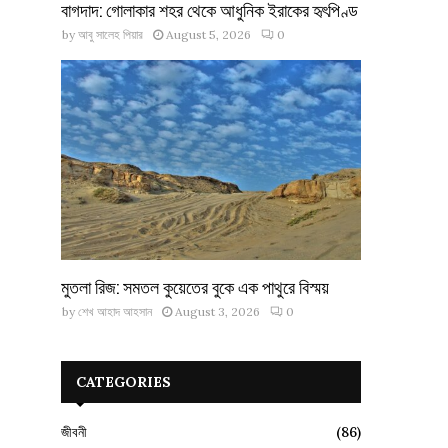
বাগদাদ: গোলাকার শহর থেকে আধুনিক ইরাকের হৃৎপিণ্ড
by
আবু সালেহ পিয়ার
August 5, 2026
0
মুতলা রিজ: সমতল কুয়েতের বুকে এক পাথুরে বিস্ময়
by
শেখ আহাদ আহসান
August 3, 2026
0
CATEGORIES
জীবনী
(86)