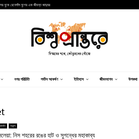
ন্সের বুকে রেনেসাঁস যুগের এক জীবন্ত জাদুঘর
আ
নগর পরিচিতি
পর্যটন আকর্ষণ
ইতিহাস
জীবনযাপন
উপকথা
et
আকর্ষণ
ফ্রান্স
সলেয়া: নিস শহরের রঙের হাট ও সুগন্ধের মহাকাব্য