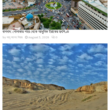
বাগদাদ: গোলাকার শহর থেকে আধুনিক ইরাকের হৃৎপিণ্ড
by
আবু সালেহ পিয়ার
August 5, 2026
0