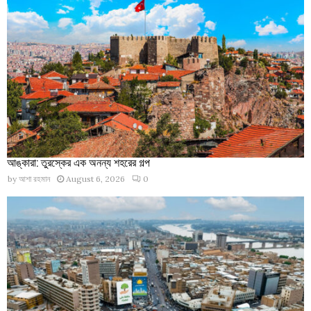
আঙ্কারা: তুরস্কের এক অনন্য শহরের গল্প
by
আশা রহমান
August 6, 2026
0