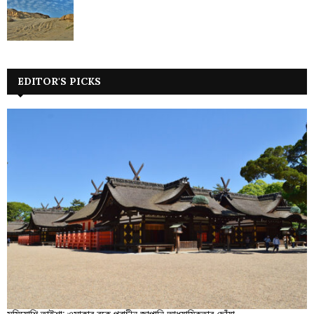
EDITOR'S PICKS
সুমিয়োশি তাইশা: ওসাকার বুকে প্রাচীন জাপানি আধ্যাত্মিকতার ছোঁয়া