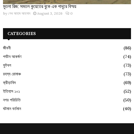
মুতলা রিজ: সমতল কুয়েতের বুকে এক পাথুরে বিস্ময়
by
শেখ আহাদ আহসান
August 3, 2026
0
CATEGORIES
জীবনী
(86)
পর্যটন আকর্ষণ
(74)
ফুটবল
(73)
রহস্য রোমাঞ্চ
(73)
ক্রীড়াবিদ
(69)
ইতিহাস ১০১
(52)
নগর পরিচিতি
(50)
ঘটমান বর্তমান
(40)