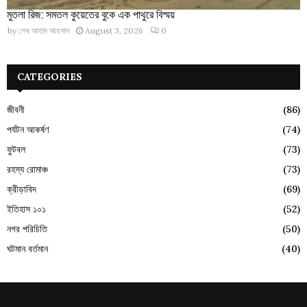
মুতলা রিজ: সমতল কুয়েতের বুকে এক পাথুরে বিস্ময়
by
শেখ আহাদ আহসান
August 3, 2026
0
CATEGORIES
জীবনী
(86)
পর্যটন আকর্ষণ
(74)
ফুটবল
(73)
রহস্য রোমাঞ্চ
(73)
ক্রীড়াবিদ
(69)
ইতিহাস ১০১
(52)
নগর পরিচিতি
(50)
ঘটমান বর্তমান
(40)