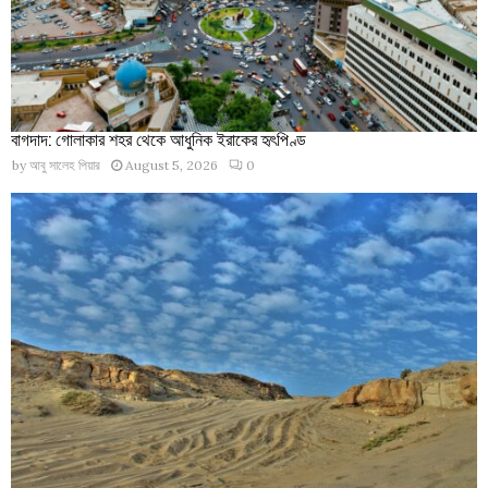
বাগদাদ: গোলাকার শহর থেকে আধুনিক ইরাকের হৃৎপিণ্ড
by
আবু সালেহ পিয়ার
August 5, 2026
0