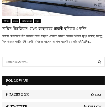
ইউরোপ
জাদুঘর
পর্যটন আকর্ষণ
ফ্রান্স
মাতিস মিউজিয়াম: রঙের জাদুকরের মায়াবী দুনিয়ায় একদিন
ফরাসি রিভিয়েরার নীল জলরাশি আর উজ্জ্বল রোদেলা আকাশ অনেক শিল্পীকে মুগ্ধ করেছে, কিন্তু
নিস শহরের প্রতি শিল্পী হেনরি মাতিসের ভালোবাসা ছিল অতুলনীয়। তাঁর এই শৈল্পিক...
S
e
a
S
r
c
FOLLOW US
E
h
f
A
o
FACEBOOK
LIKE
r
R
:
TWITTER
FOLLOW