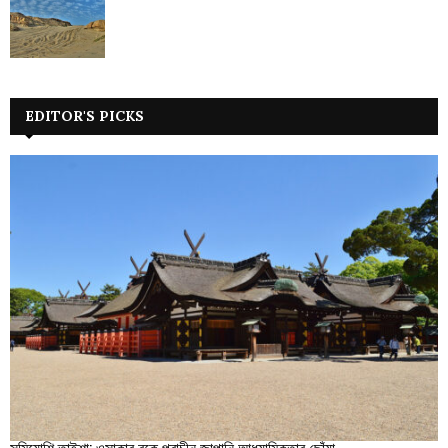
EDITOR'S PICKS
সুমিয়োশি তাইশা: ওসাকার বুকে প্রাচীন জাপানি আধ্যাত্মিকতার ছোঁয়া