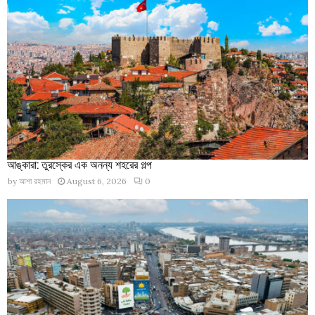
আঙ্কারা: তুরস্কের এক অনন্য শহরের গল্প
by
আশা রহমান
August 6, 2026
0