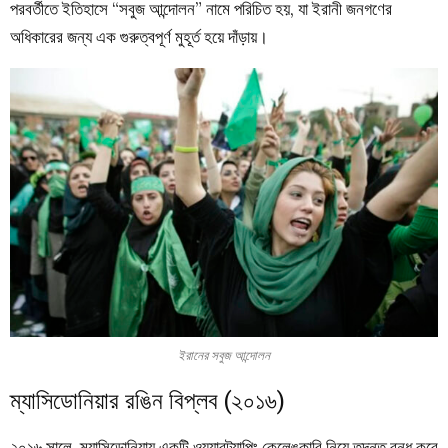
পরবর্তীতে ইতিহাসে “সবুজ আন্দোলন” নামে পরিচিত হয়, যা ইরানী জনগণের
অধিকারের জন্য এক গুরুত্বপূর্ণ মুহূর্ত হয়ে দাঁড়ায়।
ইরানের সবুজ আন্দোলন
ম্যাসিডোনিয়ার রঙিন বিপ্লব (২০১৬)
২০১৬ সালে, ম্যাসিডোনিয়ায় একটি ওয়্যারট্যাপিং কেলেঙ্কারি নিয়ে তদন্ত বন্ধ করে