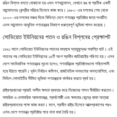
রঙিন বিপ্লব বলতে বোঝানো হয় এমন গণআন্দোলন, যেখানে রঙ বা প্রতীক একটি
আন্দোলনের কেন্দ্রীয় পরিচয় হিসেবে কাজ করে। ১৯৮০-এর দশকের শেষ থেকে
২০০০-এর দশকের শুরুর দিকে বিভিন্ন দেশে গণতন্ত্র প্রতিষ্ঠার জন্য সংঘটিত
এসব আন্দোলন আধুনিক গণতন্ত্রের বিকাশে গুরুত্বপূর্ণ ভূমিকা পালন করেছে।
সোভিয়েত ইউনিয়নের পতন ও রঙিন বিপ্লবের প্রেক্ষাপট
১৯৯১ সালে সোভিয়েত ইউনিয়নের পতনের মাধ্যমে স্নায়ুযুদ্ধের সমাপ্তি ঘটে। এই
পতনের পর সোভিয়েত ইউনিয়নের ১৫টি অংশ স্বাধীন জাতিরাষ্ট্রে পরিণত হয়। এসব
দেশে সাংবিধানিক গণতন্ত্রের সূচনা হলেও, গণতান্ত্রিক প্রতিষ্ঠানগুলো শক্তিশালী
হয়ে উঠতে পারেনি। দূর্বল নির্বাচন কমিশন, রাজনৈতিক দলগুলোর অসহযোগিতা, এবং
সিভিল সোসাইটির সীমিত ভূমিকা গণতন্ত্রকে কার্যকর করতে ব্যর্থ হয়।
রাষ্ট্রপ্রধানেরা প্রায়ই অসীম ক্ষমতা ব্যবহার করে নিজেদের শাসন দীর্ঘায়িত করতেন।
সামরিক ও বেসামরিক আমলাতন্ত্র, স্বার্থগোষ্ঠী এবং ক্ষমতার কেন্দ্রে থাকা অন্যরা
রাষ্ট্রপ্রধানদের পক্ষে কাজ করত। ফলে, স্বাধীন রাষ্ট্র হিসেবে আত্মপ্রকাশের পরও
এসব দেশে গণতন্ত্র প্রতিষ্ঠার পথে নানা বাধা তৈরি হয়।