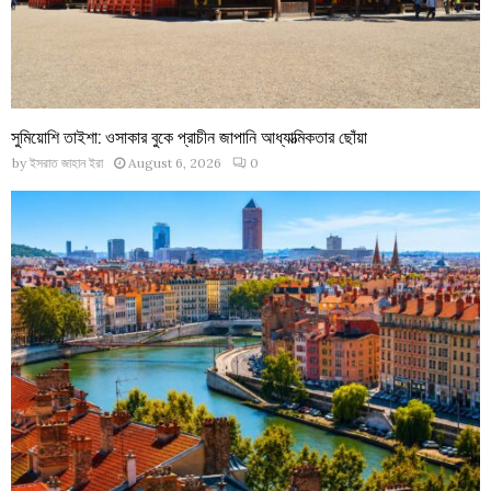
সুমিয়োশি তাইশা: ওসাকার বুকে প্রাচীন জাপানি আধ্যাত্মিকতার ছোঁয়া
by
ইসরাত জাহান ইরা
August 6, 2026
0