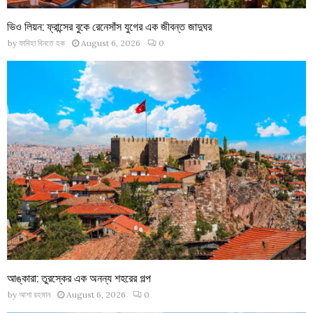
ভিও লিয়ন: ফ্রান্সের বুকে রেনেসাঁস যুগের এক জীবন্ত জাদুঘর
by
ফাবিহা বিনতে হক
August 6, 2026
0
আঙ্কারা: তুরস্কের এক অনন্য শহরের গল্প
by
আশা রহমান
August 6, 2026
0