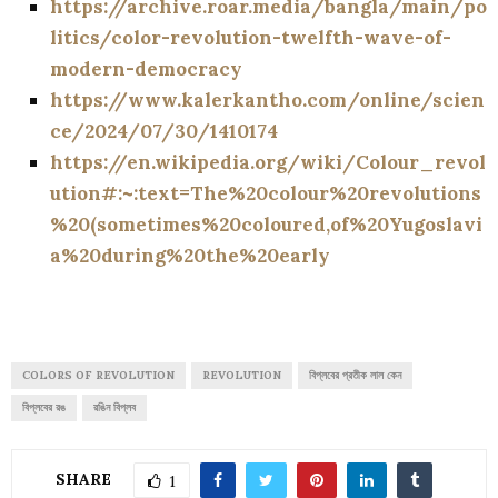
https://archive.roar.media/bangla/main/po
litics/color-revolution-twelfth-wave-of-
modern-democracy
https://www.kalerkantho.com/online/scien
ce/2024/07/30/1410174
https://en.wikipedia.org/wiki/Colour_revol
ution#:~:text=The%20colour%20revolutions
%20(sometimes%20coloured,of%20Yugoslavi
a%20during%20the%20early
COLORS OF REVOLUTION
REVOLUTION
বিপ্লবের প্রতীক লাল কেন
বিপ্লবের রঙ
রঙিন বিপ্লব
SHARE
1