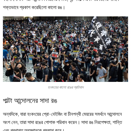
শক্তভাবে প্রকাশ করেছিলো কালো রঙ।
হংকংয়ের কালো রঙের প্রতিবাদ
পাল্টা আন্দোলনের সাদা রঙ
অন্যদিকে, যারা হংকংয়ের প্রো-বেইজিং বা চীনপন্থী মেয়রের সমর্থনে আন্দোলনে
অংশ নেন, তারা সাদা রঙের পোশাক পরিধান করেন। সাদা রঙ নিরপেক্ষতা, শান্তি
এবং প্রথাগত অবস্থানকে প্রকাশ করে।