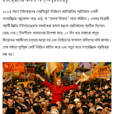
২০০৪ সালে ইউক্রেনের প্রেসিডেন্ট নির্বাচনে জালিয়াতির প্রতিবাদে একটি
গণতান্ত্রিক আন্দোলন গড়ে ওঠে, যা “কমলা বিপ্লব” নামে পরিচিত। এসময় বিরোধী
প্রার্থী ভিক্টর ইউশচেঙ্কোর সমর্থকেরা কমলা রঙকে প্রতিবাদের প্রতীক হিসেবে
বেছে নেয়। হিমশীতল আবহাওয়া উপেক্ষা করে, ১৭ দিন ধরে হাজারো মানুষ
কিয়েভের স্বাধীনতা চত্বরে জড়ো হয় এবং নির্বাচনের ফলাফল বাতিলের দাবি জানায়।
শেষ পর্যন্ত সুপ্রিম কোর্ট নির্বাচন বাতিল করে এবং নতুন করে গণতান্ত্রিক প্রক্রিয়া
শুরু হয়।