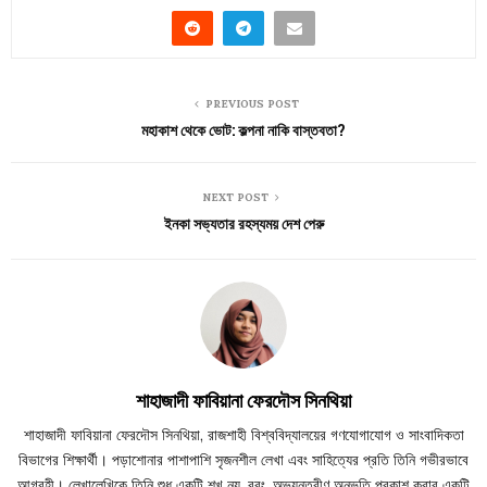
PREVIOUS POST
মহাকাশ থেকে ভোট: কল্পনা নাকি বাস্তবতা?
NEXT POST
ইনকা সভ্যতার রহস্যময় দেশ পেরু
শাহাজাদী ফাবিয়ানা ফেরদৌস সিনথিয়া
শাহাজাদী ফাবিয়ানা ফেরদৌস সিনথিয়া, রাজশাহী বিশ্ববিদ্যালয়ের গণযোগাযোগ ও সাংবাদিকতা
বিভাগের শিক্ষার্থী। পড়াশোনার পাশাপাশি সৃজনশীল লেখা এবং সাহিত্যের প্রতি তিনি গভীরভাবে
আগ্রহী। লেখালেখিকে তিনি শুধু একটি শখ নয়, বরং, অভ্যন্তরীণ অনুভূতি প্রকাশ করার একটি