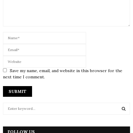
Save my name, email, and website in this browser for the
next time I comment.
S
e
a
S
r
c
FOLLOW US
E