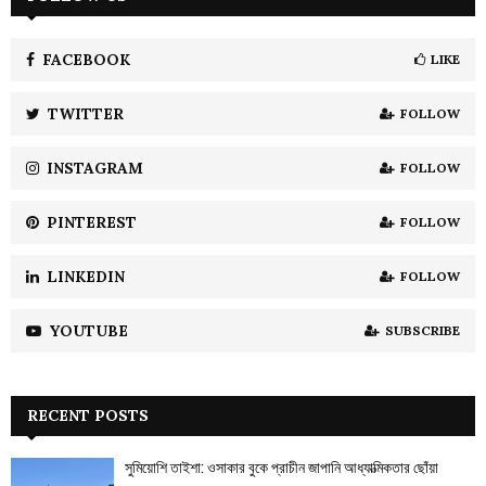
h
f
A
o
FACEBOOK
LIKE
r
R
:
TWITTER
FOLLOW
C
INSTAGRAM
FOLLOW
H
PINTEREST
FOLLOW
LINKEDIN
FOLLOW
YOUTUBE
SUBSCRIBE
RECENT POSTS
সুমিয়োশি তাইশা: ওসাকার বুকে প্রাচীন জাপানি আধ্যাত্মিকতার ছোঁয়া