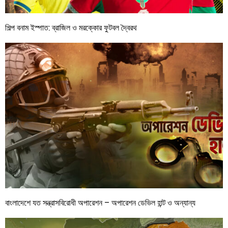
শিল্প বনাম ইস্পাত: ব্রাজিল ও মরক্কোর ফুটবল দ্বৈরথ
বাংলাদেশে যত সন্ত্রাসবিরোধী অপারেশন – অপারেশন ডেভিল হান্ট ও অন্যান্য