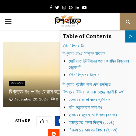
Facebook
Twitter
Instagram
Pinterest
Linkedin
Youtube
PRIMARY
Table of Contents
MENU
রঙিন বিপ্লব কী
বিপ্লবের রঙের বৈশ্বিক ইতিহাস
সোভিয়েত ইউনিয়নের পতন ও রঙিন বিপ্লবের
প্রেক্ষাপট
রঙিন বিপ্লবের উত্থান
ঘটমান বর্তমান
বিপ্লবের প্রতীক লাল কেন জনপ্রিয়
বিপ্লবের রঙ – রঙ যেখানে আন্দোলনের পরিচয়
বিপ্লবের বিভিন্ন রং এবং তাদের প্রতীকী অর্থ
December 20, 2024
0
759
হংকংয়ের কালো রঙের প্রতিবাদ
পাল্টা আন্দোলনের সাদা রঙ
হংকংয়ের হলুদ ছাতা বিপ্লব (২০১৪)
SHARE
1
ইউক্রেনের কমলা বিপ্লব (২০০৪)
মিয়ানমারের জাফরান বিপ্লব (২০০৭)