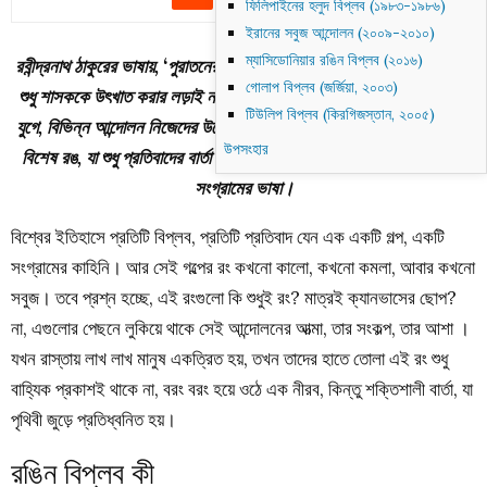
ফিলিপাইনের হলুদ বিপ্লব (১৯৮৩-১৯৮৬)
ইরানের সবুজ আন্দোলন (২০০৯-২০১০)
ম্যাসিডোনিয়ার রঙিন বিপ্লব (২০১৬)
রবীন্দ্রনাথ ঠাকুরের ভাষায়, ‘পুরাতনের হৃদয় টুটে, আপনি নূতন উঠবে ফুটে’ – বিপ্লব
গোলাপ বিপ্লব (জর্জিয়া, ২০০৩)
শুধু শাসককে উৎখাত করার লড়াই নয়, এটি নতুন সূর্যের উদয়ের প্রতিশ্রুতি। নানা
টিউলিপ বিপ্লব (কিরগিজস্তান, ২০০৫)
যুগে, বিভিন্ন আন্দোলন নিজেদের উদ্দেশ্য ও আদর্শের প্রতীক হিসেবে বেছে নিয়েছে
উপসংহার
বিশেষ রঙ, যা শুধু প্রতিবাদের বার্তা দেয় না, বরং হয়ে উঠেছে মানুষের আকাঙ্ক্ষা ও
সংগ্রামের ভাষা।
বিশ্বের ইতিহাসে প্রতিটি বিপ্লব, প্রতিটি প্রতিবাদ যেন এক একটি গল্প, একটি
সংগ্রামের কাহিনি। আর সেই গল্পের রং কখনো কালো, কখনো কমলা, আবার কখনো
সবুজ। তবে প্রশ্ন হচ্ছে, এই রংগুলো কি শুধুই রং? মাত্রই ক্যানভাসের ছোপ?
না, এগুলোর পেছনে লুকিয়ে থাকে সেই আন্দোলনের আত্মা, তার সংকল্প, তার আশা ।
যখন রাস্তায় লাখ লাখ মানুষ একত্রিত হয়, তখন তাদের হাতে তোলা এই রং শুধু
বাহ্যিক প্রকাশই থাকে না, বরং বরং হয়ে ওঠে এক নীরব, কিন্তু শক্তিশালী বার্তা, যা
পৃথিবী জুড়ে প্রতিধ্বনিত হয়।
রঙিন বিপ্লব কী