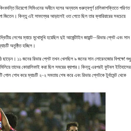
কিংবদন্তি ডিয়েগো সিমিওনের অধীনে দলের অন্যতম গুরুত্বপূর্ণ চালিকাশক্তিতে পরিণত
া জিতেন। কিন্তু এই সাফল্যের আড়ালেই ওত পেতে ছিল তার ক্যারিয়ারের সবচেয়ে
বিতীয় লেগের ম্যাচে মুখোমুখি হয়েছিল দুই আর্জেন্টাইন জায়ান্ট—রিভার প্লেট এবং সান
যাচটি অনুষ্ঠিত হচ্ছিল।
মাঠ ছাড়েন। ১১ জনের রিভার প্লেট তখন খেলছিল ৯ জনের সান লোরেনজোর বিপক্ষে! শুধু
গ মিলিয়ে তাদের কোয়ালিফাই করা ছিল সময়ের ব্যাপার। কিন্তু এরপরই ফুটবল ইতিহাসের
গোল শোধ করে ম্যাচটি ২-২ সমতায় শেষ করে এবং রিভার প্লেটকে টুর্নামেন্ট থেকে