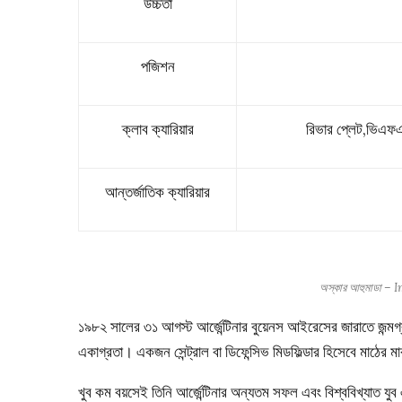
উচ্চতা
পজিশন
ক্লাব ক্যারিয়ার
রিভার প্লেট,ভিএফ
আন্তর্জাতিক ক্যারিয়ার
অস্কার আহুমাডা –
১৯৮২ সালের ৩১ আগস্ট আর্জেন্টিনার বুয়েনস আইরেসের জারাতে জন্
একাগ্রতা। একজন সেন্ট্রাল বা ডিফেন্সিভ মিডফিল্ডার হিসেবে মাঠের
খুব কম বয়সেই তিনি আর্জেন্টিনার অন্যতম সফল এবং বিশ্ববিখ্যাত যুব