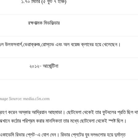
১.৭০ মিটার (৫ ফুট ৭ ইঞ্চি)
রক্ষণাত্মক মিডফিল্ডার
এল উলফসবার্গ,ভেরাক্রুজ,রোস্তভ এবং অল বয়েজ ক্লাবের হয়ে খেলেছেন।
২০১২- আর্জেন্টিনা
 Image Source: media.c5n.com
মগ্রহণ করেন অস্কার আদ্রিয়ান আহুমাডা। ছোটবেলা থেকেই তার ফুটবলের প্রতি ছিল দা
 মাঝখানে কঠোর পরিশ্রম করার মানসিকতা তার মধ্যে ছোটবেলা থেকেই স্পষ্ট ছিল।
 একাডেমি রিভার প্লেট-এ যোগ দেন। রিভার প্লেটের যুব দলগুলোর হয়ে দুর্দান্ত