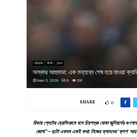
ক্রীড়াবিদ
জীবনী
ফুটবল
অস্কার আহুমাডা: এক মন্তব্যে শেষ হয়ে যাওয়া ক্যার
June 3, 2026
0
138
SHARE
0
রিভার প্লেটের ড্রেসিংরুমে বসে চিরশত্রু বোকা জুনিয়র্সের গুণগা
জোস!”—দুটো একদম একই কথা! নিজের ফ্যানদের ‘ফ্লপ’ আর শত্র