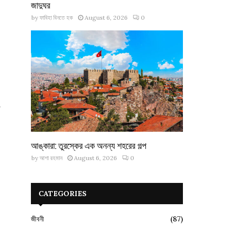
জাদুঘর
by
ফাবিহা বিনতে হক
August 6, 2026
0
আঙ্কারা: তুরস্কের এক অনন্য শহরের গল্প
by
আশা রহমান
August 6, 2026
0
CATEGORIES
জীবনী
(87)