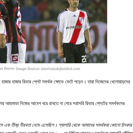
জো জয় উদযাপন- Image Source: imortaisdofutebol.com
ের হাজার হাজার রিভার প্লেট সমর্থক ক্ষোভে ফেটে পড়েন। তারা নিজেদের খেলোয়াড়দের
্কার আহুমাডা নিজের আবেগ ধরে রাখতে না পেরে সরাসরি রিভার প্লেটের সমর্থকদের
মে এক তীব্র নীরবতা নেমে এসেছিল। গ্যালারি থেকে আমাদের সমর্থকরা কোনো চিৎকার 