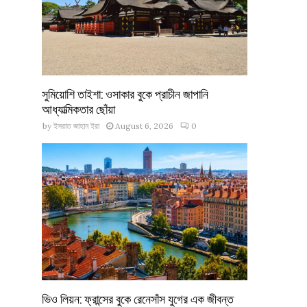
সুমিয়োশি তাইশা: ওসাকার বুকে প্রাচীন জাপানি
আধ্যাত্মিকতার ছোঁয়া
by
ইসরাত জাহান ইরা
August 6, 2026
0
ভিও লিয়ন: ফ্রান্সের বুকে রেনেসাঁস যুগের এক জীবন্ত