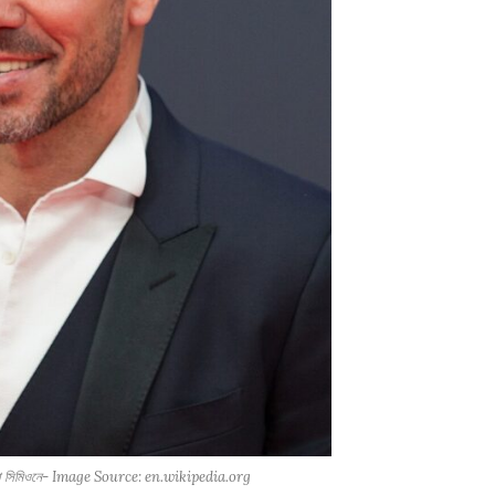
িয়েগো সিমিওনে- Image Source: en.wikipedia.org