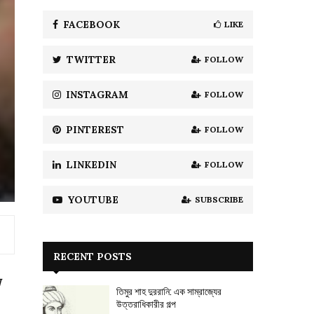
f
A
o
FACEBOOK
LIKE
r
R
:
TWITTER
FOLLOW
C
H
INSTAGRAM
FOLLOW
PINTEREST
FOLLOW
LINKEDIN
FOLLOW
YOUTUBE
SUBSCRIBE
RECENT POSTS
তিমুর শাহ দুররানি: এক সাম্রাজ্যের
উত্তরাধিকারীর গল্প