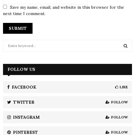
Save my name, email, and website in this browser for the
next time I comment.
S
e
a
S
r
c
FOLLOW US
E
h
f
A
o
FACEBOOK
LIKE
r
R
:
TWITTER
FOLLOW
C
INSTAGRAM
FOLLOW
H
PINTEREST
FOLLOW