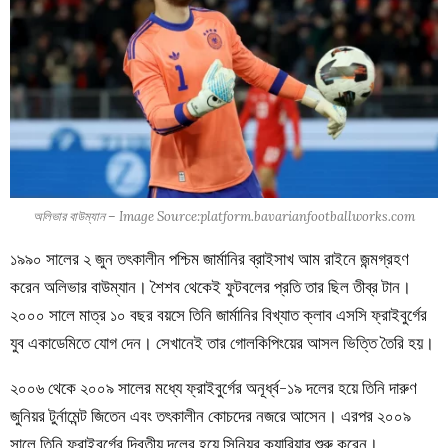
অলিভার বাউম্যান – Image Source:platform.bavarianfootballworks.com
১৯৯০ সালের ২ জুন তৎকালীন পশ্চিম জার্মানির ব্রাইসাখ আম রাইনে জন্মগ্রহণ
করেন অলিভার বাউম্যান। শৈশব থেকেই ফুটবলের প্রতি তার ছিল তীব্র টান।
২০০০ সালে মাত্র ১০ বছর বয়সে তিনি জার্মানির বিখ্যাত ক্লাব
এসসি
ফ্রাইবুর্গের
যুব একাডেমিতে যোগ দেন। সেখানেই তার গোলকিপিংয়ের আসল ভিত্তি তৈরি হয়।
২০০৬ থেকে ২০০৯ সালের মধ্যে ফ্রাইবুর্গের অনূর্ধ্ব-১৯ দলের হয়ে তিনি দারুণ
জুনিয়র টুর্নামেন্ট জিতেন এবং তৎকালীন কোচদের নজরে আসেন। এরপর ২০০৯
সালে তিনি ফ্রাইবুর্গের দ্বিতীয় দলের হয়ে সিনিয়র ক্যারিয়ার শুরু করেন।