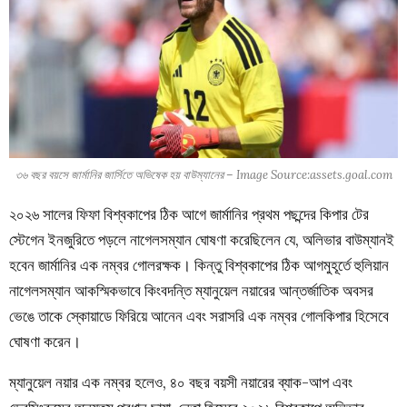
৩৬ বছর বয়সে জার্মানির জার্সিতে অভিষেক হয় বাউম্যানের – Image Source:assets.goal.com
২০২৬ সালের ফিফা বিশ্বকাপের ঠিক আগে জার্মানির প্রথম পছন্দের কিপার টের
স্টেগেন ইনজুরিতে পড়লে নাগেলসম্যান ঘোষণা করেছিলেন যে, অলিভার বাউম্যানই
হবেন জার্মানির এক নম্বর গোলরক্ষক। কিন্তু বিশ্বকাপের ঠিক আগমুহূর্তে হুলিয়ান
নাগেলসম্যান আকস্মিকভাবে কিংবদন্তি ম্যানুয়েল নয়ারের আন্তর্জাতিক অবসর
ভেঙে তাকে স্কোয়াডে ফিরিয়ে আনেন এবং সরাসরি এক নম্বর গোলকিপার হিসেবে
ঘোষণা করেন।
ম্যানুয়েল নয়ার এক নম্বর হলেও, ৪০ বছর বয়সী নয়ারের ব্যাক-আপ এবং