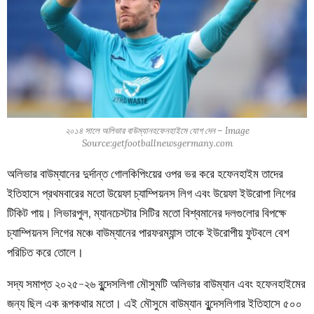
২০১৪ সালে অলিভার বাউম্যানহফেনহাইমে যোগ দেন – Image
Source:getfootballnewsgermany.com
অলিভার বাউম্যানের দুর্দান্ত গোলকিপিংয়ের ওপর ভর করে হফেনহাইম তাদের
ইতিহাসে প্রথমবারের মতো উয়েফা চ্যাম্পিয়নস লিগ এবং উয়েফা ইউরোপা লিগের
টিকিট পায়। লিভারপুল, ম্যানচেস্টার সিটির মতো বিশ্বমানের দলগুলোর বিপক্ষে
চ্যাম্পিয়নস লিগের মঞ্চে বাউম্যানের পারফরম্যান্স তাকে ইউরোপীয় ফুটবলে বেশ
পরিচিত করে তোলে।
সদ্য সমাপ্ত ২০২৫-২৬ বুন্দেসলিগা মৌসুমটি অলিভার বাউম্যান এবং হফেনহাইমের
জন্য ছিল এক রূপকথার মতো। এই মৌসুমে বাউম্যান বুন্দেসলিগার ইতিহাসে
৫০০