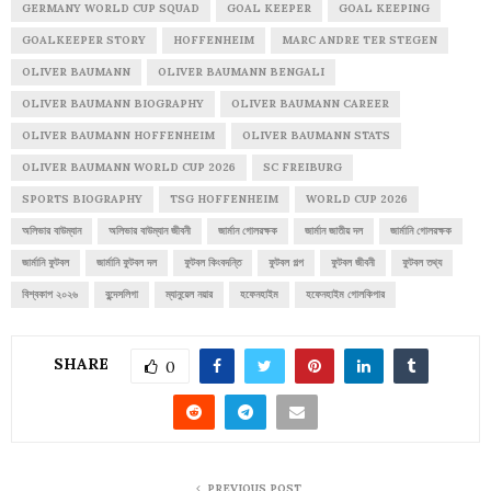
GERMANY WORLD CUP SQUAD
GOAL KEEPER
GOAL KEEPING
GOALKEEPER STORY
HOFFENHEIM
MARC ANDRE TER STEGEN
OLIVER BAUMANN
OLIVER BAUMANN BENGALI
OLIVER BAUMANN BIOGRAPHY
OLIVER BAUMANN CAREER
OLIVER BAUMANN HOFFENHEIM
OLIVER BAUMANN STATS
OLIVER BAUMANN WORLD CUP 2026
SC FREIBURG
SPORTS BIOGRAPHY
TSG HOFFENHEIM
WORLD CUP 2026
অলিভার বাউম্যান
অলিভার বাউম্যান জীবনী
জার্মান গোলরক্ষক
জার্মান জাতীয় দল
জার্মানি গোলরক্ষক
জার্মানি ফুটবল
জার্মানি ফুটবল দল
ফুটবল কিংবদন্তি
ফুটবল গল্প
ফুটবল জীবনী
ফুটবল তথ্য
বিশ্বকাপ ২০২৬
বুন্দেসলিগা
ম্যানুয়েল নয়ার
হফেনহাইম
হফেনহাইম গোলকিপার
SHARE
0
PREVIOUS POST