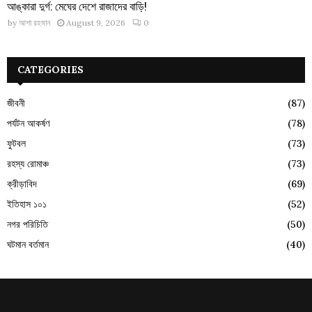
আঙ্কারা দুর্গ: মেঘের দেশে রাজাদের বাড়ি!
by
আশা রহমান
August 9, 2026
0
CATEGORIES
জীবনী
(87)
পর্যটন আকর্ষণ
(78)
ফুটবল
(73)
রহস্য রোমাঞ্চ
(73)
ক্রীড়াবিদ
(69)
ইতিহাস ১০১
(52)
নগর পরিচিতি
(50)
ঘটমান বর্তমান
(40)