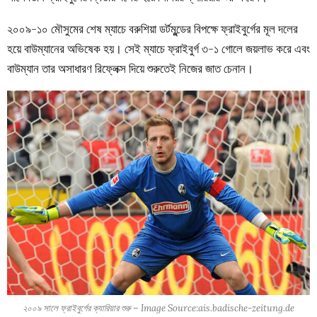
২০০৯-১০ মৌসুমের শেষ ম্যাচে বরুশিয়া ডর্টমুন্ডের বিপক্ষে ফ্রাইবুর্গের মূল দলের
হয়ে বাউম্যানের অভিষেক হয়। সেই ম্যাচে ফ্রাইবুর্গ ৩-১ গোলে জয়লাভ করে এবং
বাউম্যান তার অসাধারণ রিফ্লেক্স দিয়ে শুরুতেই নিজের জাত চেনান।
২০০৯ সালে ফ্রাইবুর্গের ক্যারিয়ার শুরু – Image Source:ais.badische-zeitung.de