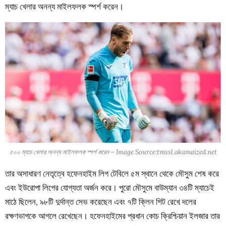
ম্যাচ খেলার অনন্য মাইলফলক
স্পর্শ করেন।
৫০০ ম্যাচ খেলার অনন্য মাইলফলক স্পর্শ করেন – Image Source:tmssl.akamaized.net
তার অসাধারণ নেতৃত্বে হফেনহাইম লিগ টেবিলে ৫ম স্থানে থেকে মৌসুম শেষ করে
এবং ইউরোপা লিগের যোগ্যতা অর্জন করে। পুরো মৌসুমে বাউম্যান ৩৪টি ম্যাচেই
মাঠে ছিলেন, ৯৮টি দুর্দান্ত সেভ করেছেন এবং ৭টি ক্লিন শিট রেখে দলের
রক্ষণভাগকে আগলে রেখেছেন। হফেনহাইমের প্রধান কোচ ক্রিশ্চিয়ান ইলজার তার