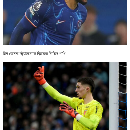
রিস জেমস: স্ট্যামফোর্ড ব্রিজের ফিনিক্স পাখি