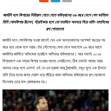
জার্মানি দলে কিপারের সিরিয়াল পেতে পেতে বাউম্যানের ৩৬ বছর লেগে গেল ভাগ্যিস
তিনি গোলকিপার ছিলেন, স্ট্রাইকার হলে তো ততদিনে অবসরে গিয়ে নাতি-নাতনিদের
গল্প শোনাতেন!
জার্মানি দলে গোলকিপার হওয়া মানেই যেন এক অনন্তকালের অপেক্ষা! বছরের পর
বছর ধরে বেঞ্চে বসে নয়ার-টের স্টেগেনের খেলা দেখে অবশেষে ৩৬ বছর বয়সে
জার্মানির জার্সিতে অভিষেক হয়েছিল অলিভার বাউম্যানের। আর যখনই ২০২৬
বিশ্বকাপে এক নম্বর কিপার হওয়ার স্বপ্ন দেখছিলেন, ঠিক তখনই আবার নয়ার
অবসর ভেঙে দলে এলেন! এই যে এত ড্রামা আর ট্র্যাজেডি, তবুও মুখে এক চিলতে
হাসি নিয়ে দলের জন্য দেয়াল হয়ে দাঁড়িয়ে থাকা অলিভার বাউম্যানের গল্প যেকোনো
সিনেমার চেয়ে কম রোমাঞ্চকর নয়।