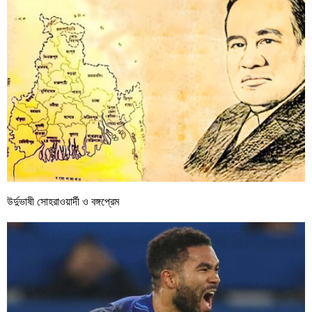
উর্দুভাষী সোহরাওয়ার্দী ও বঙ্গপ্রেম