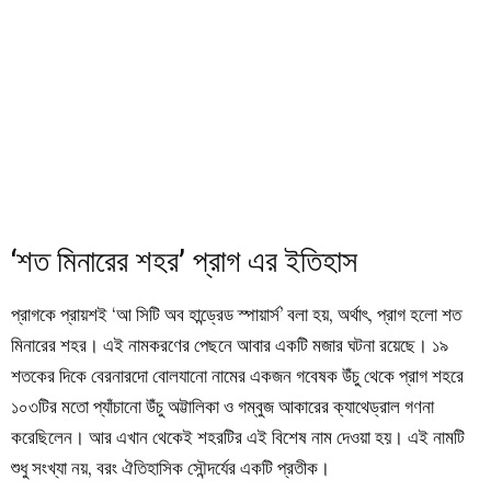
‘শত মিনারের শহর’ প্রাগ এর ইতিহাস
প্রাগকে প্রায়শই ‘আ সিটি অব হান্ড্রেড স্পায়ার্স’ বলা হয়, অর্থাৎ, প্রাগ হলো শত
মিনারের শহর। এই নামকরণের পেছনে আবার একটি মজার ঘটনা রয়েছে। ১৯
শতকের দিকে বেরনারদো বোলযানো নামের একজন গবেষক উঁচু থেকে প্রাগ শহরে
১০৩টির মতো প্যাঁচানো উঁচু অট্টালিকা ও গম্বুজ আকারের ক্যাথেড্রাল গণনা
করেছিলেন। আর এখান থেকেই শহরটির এই বিশেষ নাম দেওয়া হয়। এই নামটি
শুধু সংখ্যা নয়, বরং ঐতিহাসিক সৌন্দর্যের একটি প্রতীক।