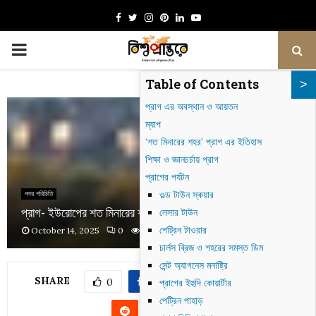
Facebook
Twitter
Instagram
Pinterest
Linkedin
Youtube
PRIMARY
Table of Contents
MENU
প্রাগ এর অবস্থান ও আয়তন
ম্যাপ
‘শত মিনারের শহর’ প্রাগ এর ইতিহাস
শিক্ষা ও জ্ঞানচর্চায় প্রাগ
প্রাগের পর্যটন
ওল্ড টাউন স্কয়ার
নগর পরিচিতি
প্রাগ- ইউরোপের শত মিনারের শহর
লেসার টাউন
পেট্রিন টাওয়ার
October 14, 2025
0
631
চার্লস ব্রিজ ও শহরের সমস্ত ডিম
সেন্ট অ্যাগনেস মনাষ্ট্রি
SHARE
0
প্রাগের ইহুদি কোয়ার্টার
পেট্রিন পাহাড়