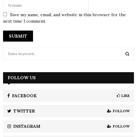
Save my name, email, and website in this browser for the
next time I comment.
S
e
a
S
r
c
FOLLOW US
E
h
f
A
o
FACEBOOK
LIKE
r
R
:
TWITTER
FOLLOW
C
INSTAGRAM
FOLLOW
H