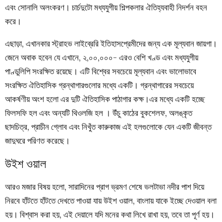
এবং সোনালি অলংকরণ। চার্চদুটো মধ্যযুগীয় শিল্পকলার ঐতিহ্যবাহী নিদর্শন বহন
করে।
এছাড়া, এখানকার স্ট্রাহভ লাইব্রেরি ইতিহাসপ্রেমীদের জন্য এক মূল্যবান জায়গা।
জেনে অবাক হবেন যে এখানে, ২,০০,০০০- এরও বেশি খণ্ড এবং মধ্যযুগীয়
পাণ্ডুলিপি সংরক্ষিত রয়েছে। এটি বিশ্বের সবচেয়ে মূল্যবান এবং ভালোভাবে
সংরক্ষিত ঐতিহাসিক গ্রন্থাগারগুলোর মধ্যে একটি। গ্রন্থাগারের সবচেয়ে
আকর্ষণীয় অংশ হলো এর দুটি ঐতিহাসিক পাঠাগার কক্ষ।এর মধ্যে একটি হচ্ছে
ফিলসফি হল এবং অন্যটি থিওলজি হল । উঁচু কাঠের বুকশেলফ, অলঙ্কৃত
ছাদচিত্র, প্রাচীন গ্লোব এবং নিখুঁত কারুকাজ এই হলগুলোকে যেন একটি জীবন্ত
জাদুঘরে পরিণত করেছে।
উইশ ওয়াল
আরও মজার বিষয় হলো, সারাদিনের প্রাগ ভ্রমণ শেষে ভলটাভা নদীর পাশ দিয়ে
নিরবে হাঁটতে হাঁটতে দেখতে পাওয়া যায় উইশ ওয়াল, বাংলায় যাকে ইচ্ছে দেওয়াল বলা
হয়। বিশ্বাস করা হয়, এই দেয়ালে যদি মনের কথা লিখে রাখা হয়, তবে তা পূর্ণ হয়।