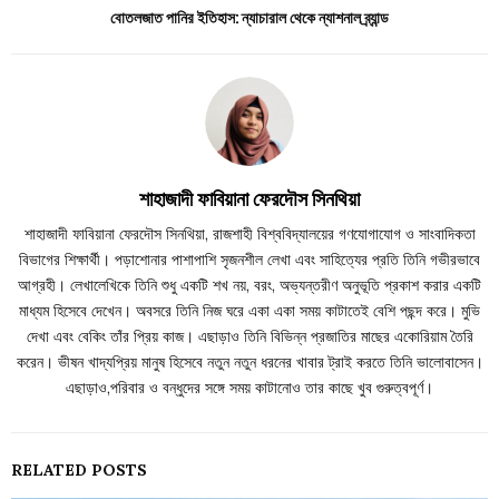
বোতলজাত পানির ইতিহাস: ন্যাচারাল থেকে ন্যাশনাল ব্র্যান্ড
শাহাজাদী ফাবিয়ানা ফেরদৌস সিনথিয়া
শাহাজাদী ফাবিয়ানা ফেরদৌস সিনথিয়া, রাজশাহী বিশ্ববিদ্যালয়ের গণযোগাযোগ ও সাংবাদিকতা
বিভাগের শিক্ষার্থী। পড়াশোনার পাশাপাশি সৃজনশীল লেখা এবং সাহিত্যের প্রতি তিনি গভীরভাবে
আগ্রহী। লেখালেখিকে তিনি শুধু একটি শখ নয়, বরং, অভ্যন্তরীণ অনুভূতি প্রকাশ করার একটি
মাধ্যম হিসেবে দেখেন। অবসরে তিনি নিজ ঘরে একা একা সময় কাটাতেই বেশি পছন্দ করে। মুভি
দেখা এবং বেকিং তাঁর প্রিয় কাজ। এছাড়াও তিনি বিভিন্ন প্রজাতির মাছের একোরিয়াম তৈরি
করেন। ভীষন খাদ্যপ্রিয় মানুষ হিসেবে নতুন নতুন ধরনের খাবার ট্রাই করতে তিনি ভালোবাসেন।
এছাড়াও,পরিবার ও বন্ধুদের সঙ্গে সময় কাটানোও তার কাছে খুব গুরুত্বপূর্ণ।
RELATED POSTS