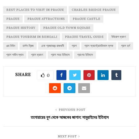
BEST PLACES TO VISIT IN PRAGUE
CHARLES BRIDGE PRAGUE
PRAGUE
PRAGUE ATTRACTIONS
PRAGUE CASTLE
PRAGUE HISTORY
PRAGUE OLD TOWN SQUARE
PRAGUE TOURISM IN BENGALI
PRAGUE TRAVEL GUIDE
ইউরোপ ভ্রমণ
ওল্ড টাউন
চার্লস ব্রিজ
চেক প্রজাতন্ত্র রাজধানী
প্রাগ
প্রাগ অ্যাস্ট্রোনমিকাল ক্লক
প্রাগ দুর্গ
প্রাগ পর্যটন স্থান
প্রাগ ভ্রমণ
প্রাগ শহর ইতিহাস
প্রাগের ইতিহাস
SHARE
0
PREVIOUS POST
তলোয়ারের যুগ থেকে আজকের জাপান: সামুরাইদের ইতিহাস
NEXT POST