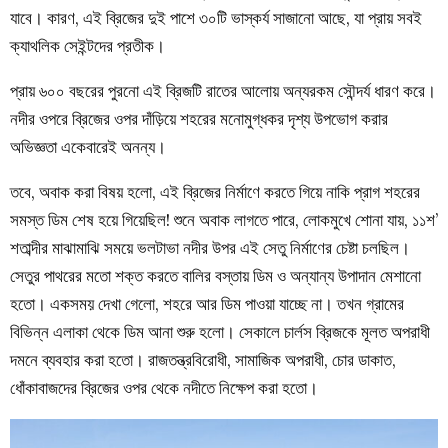
যাবে। কারণ, এই ব্রিজের দুই পাশে ৩০টি ভাস্কর্য সাজানো আছে, যা প্রায় সবই
ক্যাথলিক সেইন্টদের প্রতীক।
প্রায় ৬০০ বছরের পুরনো এই ব্রিজটি রাতের আলোয় অন্যরকম সৌন্দর্য ধারণ করে।
নদীর ওপরে ব্রিজের ওপর দাঁড়িয়ে শহরের মনোমুগ্ধকর দৃশ্য উপভোগ করার
অভিজ্ঞতা একেবারেই অনন্য।
তবে, অবাক করা বিষয় হলো, এই ব্রিজের নির্মাণে করতে গিয়ে নাকি প্রাগ শহরের
সমস্ত ডিম শেষ হয়ে গিয়েছিল! শুনে অবাক লাগতে পারে, লোকমুখে শোনা যায়, ১১শ’
শতাব্দীর মাঝামাঝি সময়ে ভলটাভা নদীর উপর এই সেতু নির্মাণের চেষ্টা চলছিল।
সেতুর পাথরের মতো শক্ত করতে বালির বস্তায় ডিম ও অন্যান্য উপাদান মেশানো
হতো। একসময় দেখা গেলো, শহরে আর ডিম পাওয়া যাচ্ছে না। তখন গ্রামের
বিভিন্ন এলাকা থেকে ডিম আনা শুরু হলো। সেকালে চার্লস ব্রিজকে মূলত অপরাধী
দমনে ব্যবহার করা হতো। রাজতন্ত্রবিরোধী, সামাজিক অপরাধী, চোর ডাকাত,
ধোঁকাবাজদের ব্রিজের ওপর থেকে নদীতে নিক্ষেপ করা হতো।