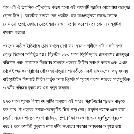
আর এই ঐতিহাসিক সৌন্দর্য্যের কারণ হলো এই অঞ্চলটি প্রাচীন বোহেমিয়া রাজ্যের
কেন্দ্র ছিল। বোহেমিয়া বলতে সেই প্রাচীন চেক অঞ্চলভুক্ত রাজ্যগুলোকে
বোঝানো হতো, যেখানে বোহেমিয়ান রাজা; বিশেষ করে পবিত্র রোমান সম্রাটরা
বসবাস করতো।
প্রাগের অতীত ইতিহাসে চোখ রাখলে দেখা যায়, নবম শতাব্দীতে এটি একটি নগর
কেন্দ্র হিসেবে আবির্ভূত হয়। খ্রিস্টাব্দ ৮৮০ সালে প্রিমিস্লাভ রাজবংশের রাজপুত্র
বরিবোস প্রাগ ক্যাসেল নির্মাণের মাধ্যমে শহরের ভিত্তি স্থাপন করেন এবং এখান
থেকেই শুরু হয় প্রাগের গৌরবময় যাত্রা। পরবর্তীতে একই রাজবংশের কিছু সদস্য
বাইজেন্টাইন মিশনারি সিরিল কর্তৃক আনা খ্রিস্টধর্ম গ্রহণ করলে শহরের সাংস্কৃতিক
ও ধর্মীয় পরিচয়ে যুক্ত হয় এক নতুন অধ্যায়।
৯৭৩ সালে প্রথম বিশপ পদ সৃষ্টির মাধ্যমে এই শহরে খ্রিস্টধর্মের প্রভাব বাড়তে
শুরু করে, যা শহরের সমাজ-সংস্কৃতির ভিত গড়ে দেয়। চতুর্দশ শতকে এসে রাজা
চতুর্থ চার্লসের শাসনে প্রাগ বাণিজ্য, শিল্প, শিক্ষা ও স্থাপত্যের স্বর্ণযুগে প্রবেশ
করে। তবে হুসাইট যুদ্ধসহ নানা ধর্মীয় সংঘাতও শহরের অন্ধকার অধ্যায় হয়ে