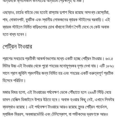
অন্যদিকে ক্লাসিকাল কনসার্টের অন্যতম প্রেক্ষাগৃহ বা মঞ্চ।
এছাড়াও,
চার্চের বাইরে বের হতেই রাস্তার দুপাশ ঘিরে রয়েছে অসংখ্য রেস্তোঁরা,
পাব, দোকানপাট, ব্যুটিক এবং স্থানীয় লোকজনের ব্যারক স্টাইলের ঘরবাড়ি। এই
ব্যারক স্টাইলে নির্মিত বাড়িগুলোর চোখ ধাঁধানো নির্মাণ শৈলী দেখে যে কেউ অবাক
হতে বাধ্য হবেন।
পেট্রিন টাওয়ার
প্রাগের সবচেয়ে প্রতীকী আকর্ষণগুলোর মধ্যে একটি হচ্ছে পেট্রিন টাওয়ার। ৬৩.৫
মিটার উচ্চ এই টাওয়ার থেকে পুরো শহরের মনোমুগ্ধকর দৃশ্য দেখা যায়। এটি ১৮৯১
সালে প্রাগ জুবিলি প্রদর্শনীর জন্য নির্মিত হয় এবং শহরের একটি গুরুত্বপূর্ণ প্রতীক
হিসেবে পরিচিত।
মজার বিষয় হলো, এই টাওয়ারের পর্যবেক্ষণ ডেকে পৌঁছাতে হলে ২৯৯টি সিঁড়ি বেয়ে
ডাবল হেলিক্স ডিজাইনে উপরে উঠতে হবে। অবাক হওয়ার কিছু নেই, এখানে লিফটর
ব্যবস্থাও রয়েছে। এই পর্যবেক্ষণ টাওয়ারে আরও রয়েছে সুন্দর পেট্রিন গার্ডেনস,
ম্যাজিক মিররস, অবজারভেটরি এবং টেলিস্কোপ, যা পর্যটকদের ভ্রমণকে আরও