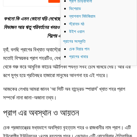
প্রাগ চিড়িয়াখানা
ভিশেরাড
ন্যাশনাল মিউজিয়াম
কখনো কি এমন কোনো ঘড়ি দেখেছেন, যা শুধু সময়ই নয় বরং রাশিচক্র, দিন-রাতের
স্ট্রাহভ মঠ
বিভাজন আর ঋতু পরিবর্তনের খবরও জানিয়ে দেয়? এ যেন জ্যোতির্বিদ্যা, বিজ্ঞান আর
উইশ ওয়াল
শিল্পের এক অপূর্ব সম্মিলন।
প্রাগের সংস্কৃতি
হ্যাঁ, বলছি প্রাগের বিখ্যাত অ্যাস্ট্রোনোমিকাল ক্লক–এর কথা। আর এই ঘড়ির
চেক বিয়ার পান
প্রাগের খাবার
মতোই বিস্ময়কর প্রাগ শহরটিও, যেখানে ওল্ড টাউনের মধ্যযুগীয় দুর্গ আর প্রাসাদ
থেকে শুরু করে আধুনিক কাচের অট্টালিকা পর্যন্ত সবই চোখ ধাঁধিয়ে দেয়। আর এর
রূপে মুগ্ধ হয়ে প্রতিবছর হাজারো মানুষের আনগনা হয় এই শহরে।
আজকের লেখায় আমরা জানব ‘আ সিটি অব হান্ড্রেড স্পায়ার্স’ খ্যাত শহর প্রাগ
সম্পর্কে নানা জানা-অজানা তথ্য।
প্রাগ এর অবস্থান ও আয়তন
চেক প্রজাতন্ত্রের মধ্যভাগে অবস্থিত বৃহত্তম শহর ও রাজধানীর নাম প্রাগ। এটি
ইউরোপীয় ইউনিয়নের ১৪তম বৃহত্তম শহর। এছাড়াও এটি বোহেমিয়ার ঐতিহাসিক