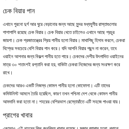
চেক বিয়ার পান
এখানে পুরনো দুর্গ আর ঘুরে বেড়ানোর জন্য আছে সুন্দর মধ্যযুগীয় রাস্তাগুলোর
পাশাপাশি রয়েছে চেক বিয়ার। চেক বিয়ার খেতে চাইলেও এখানে আছে প্রচুর
জায়গা।
চেক প্রজাতন্ত্রের প্রিয় পানীয় হলো বিয়ার। মাথাপিছু হিসাব করলে, চেকরা
বিশ্বের সবচেয়ে বেশি বিয়ার পান করে। যদি আপনি বিয়ার পছন্দ না করেন, তবে
ওয়াইন আপনার জন্য বিকল্প পানীয় হতে পারে। চেকদের দেশীয় উৎপাদিত ওয়াইনের
মাত্র ৩০ শতাংশই রপ্তানি করা হয়, বাকিটা চেকরা নিজেদের জন্য সংরক্ষণ করে
রাখে।
চেকদের আরও একটি নিজস্ব কোমল পানীয় হলো কোফোলা। এটি তাদের
কমিউনিস্ট আমলে তৈরি হয়েছিল, কারণ তখন পশ্চিমা দেশ থেকে কোমল পানীয়
আমদানি করা হতো না। শহরের বেশিরভাগ রেস্তোরাঁতে এটি সহজে পাওয়া যায়।
প্রাগের খাবার
এছাড়াও, এই শহরের কিছু জনপ্রিয় খাবার রয়েছে। মজার ব্যাপার হলো, প্রাগে