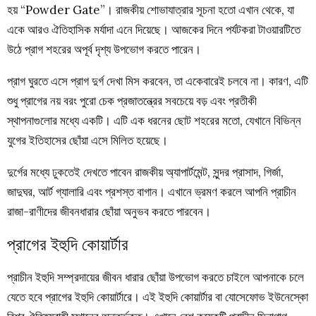
হয় “Powder Gate”। রাজকীয় শোভাযাত্রার সূচনা হতো এখান থেকে, যা
একে আরও ঐতিহাসিক মর্যাদা এনে দিয়েছে। আজকের দিনে পর্যটকরা টাওয়ারটিতে
উঠে প্রাগ শহরের অপূর্ব দৃশ্য উপভোগ করতে পারেন।
প্রাগ ঘুরতে এসে প্রাগ দুর্গ দেখা মিস করবেন, তা একেবারেই চলবে না। কারণ, এটি
শুধু প্রাগের নয় বরং পুরো চেক প্রজাতন্ত্রের সবচেয়ে বড় এবং প্রতীকী
স্থাপনাগুলোর মধ্যে একটি। এটি এক ধরনের ছোট শহরের মতো, যেখানে বিভিন্ন
যুগের ইতিহাসের ছোঁয়া এসে মিলিত হয়েছে।
দুর্গের মধ্যে ঢুকতেই দেখতে পাবেন রাজকীয় অ্যাপার্টমেন্ট, সুন্দর প্রাসাদ, গির্জা,
জাদুঘর, আর্ট গ্যালারি এবং প্রশস্ত বাগান। এখানে ভ্রমণ করলে আপনি প্রাচীন
রাজা-রাণীদের জীবনধারার ছোঁয়া অনুভব করতে পারবেন।
প্রাগের ইহুদি কোয়ার্টার
প্রাচীন ইহুদি সম্প্রদায়ের জীবন ধারার ছোঁয়া উপভোগ করতে চাইলে আপনাকে চলে
যেতে হবে প্রাগের ইহুদি কোয়ার্টারে। এই ইহুদি কোয়ার্টার বা যোসেফোভ ইউনেস্কো