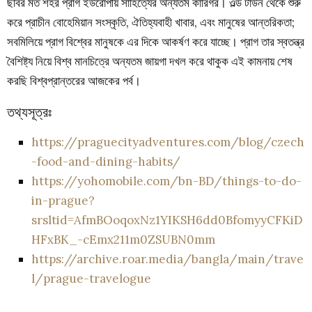
ছবির মত শহর প্রাগ ইউরোপীয় সাহিত্যের অন্যতম কারিগর। ওল্ড টাউন থেকে শুরু
করে প্রাচীন বোহেমিয়ান সংস্কৃতি, ঐতিহ্যবাহী খাবার, এবং মানুষের আন্তরিকতা;
সবমিলিয়ে প্রাগ বিশ্বের মানুষকে এর দিকে আকর্ষণ করে যাচ্ছে। প্রাগ তার স্বতন্ত্র
বৈশিষ্ট্য নিয়ে বিশ্ব মানচিত্রে অন্যতম জায়গা দখল করে থাকুক এই কামনায় শেষ
করছি বিশ্বপ্রান্তরের আজকের পর্ব।
তথ্যসূত্রঃ
https://praguecityadventures.com/blog/czech
-food-and-dining-habits/
https://yohomobile.com/bn-BD/things-to-do-
in-prague?
srsltid=AfmBOoqoxNz1YIKSH6dd0BfomyyCFKiD
HFxBK_-cEmx211m0ZSUBN0mm
https://archive.roar.media/bangla/main/trave
l/prague-travelogue