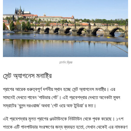
চার্লস ব্রিজ
সেন্ট অ্যাগনেস মনাষ্ট্রি
প্রাগের আরেক গুরুত্বপূর্ণ দর্শনীয় স্থান হচ্ছে সেন্ট অ্যাগনেস মনাষ্ট্রি। এর
সামনেই দেখতে পাবেন ‘পাউডার গেট’। এই প্রবেশদ্বার দেখতে অনেকটা মুঘল
সম্রাটের ‘বুলন্দ দরওয়াজ’ অথবা ‘গেট ওয়ে অফ ইন্ডিয়া’ র মত।
এই প্রবেশদ্বার মূলত প্রাগের ওল্ডটাউনকে নিউটাউন থেকে পৃথক করেছে। ১৭শ
শতকে এটি গানপাউডার সংরক্ষণের জন্য ব্যবহৃত হতো, সেখান থেকেই এর নামকরণ