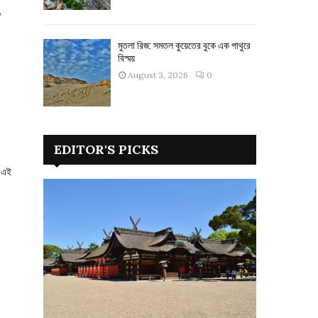
,
মুতলা রিজ: সমতল কুয়েতের বুকে এক পাথুরে
বিস্ময়
August 3, 2026
0
EDITOR'S PICKS
ি এই