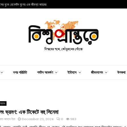
ান্সের বুকে রেনেসাঁস যুগের এক জীবন্ত জাদুঘর
আ
নগর পরিচিতি
পর্যটন আকর্ষণ
ইতিহাস
জীবনযাপন
উপকথা
ান্তরে
ং ভ্রমণ: এক টিকেটে বহু সিনেমা
াত জাহান ইরা
December 23, 2024
0
983