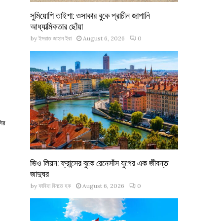
সুমিয়োশি তাইশা: ওসাকার বুকে প্রাচীন জাপানি
আধ্যাত্মিকতার ছোঁয়া
by
ইসরাত জাহান ইরা
August 6, 2026
0
সির
ভিও লিয়ন: ফ্রান্সের বুকে রেনেসাঁস যুগের এক জীবন্ত
জাদুঘর
by
ফাবিহা বিনতে হক
August 6, 2026
0