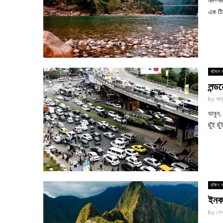
নদ-নদ
এক টি
ঘটমান ব
লন্ড
by
আবু
ভাবুন
ছুঁই 
দক্ষিণ
ইনকা
by
শে