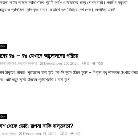
 নাজকা লাইন আসলে মহাজাগতিক প্রাণী অর্থাৎ এলিয়েনদের জন্য গোপন বার্তা। প্রাচীন সভ্যতা,
িত্র্য ও প্রাকৃতিক সৌন্দর্য্যের চাদরে মোড়ানো এক বিচিত্র দেশ পেরু। দেশটিতে একই
র্তমান
লবের রঙ – রঙ যেখানে আন্দোলনের পরিচয়
াজাদী ফাবিয়ানা ফেরদৌস সিনথিয়া
December 20, 2024
0
758
্রনাথ ঠাকুরের ভাষায়, ‘পুরাতনের হৃদয় টুটে, আপনি নূতন উঠবে ফুটে’ – বিপ্লব শুধু শাসককে উৎখাত করা
নয়, এটি নতুন সূর্যের উদয়ের প্রতিশ্রুতি। নানা যুগে,
র্তমান
াশ থেকে ভোট: কল্পনা নাকি বাস্তবতা?
 সালেহ পিয়ার
December 19, 2024
0
417