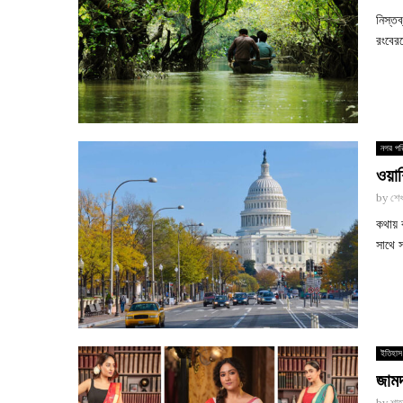
নিস্তব
রংবের
নগর পর
ওয়া
by
শে
কথায়
সাথে স
ইতিহাস
জামদ
by
শাহ