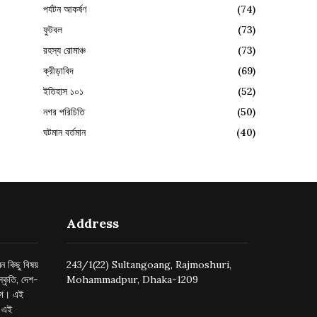
পর্যটন আকর্ষণ
(74)
ফুটবল
(73)
রহস্য রোমাঞ্চ
(73)
ক্রীড়াবিদ
(69)
ইতিহাস ১০১
(52)
নগর পরিচিতি
(50)
ঘটমান বর্তমান
(40)
Address
ন কিছু বিষয়
243/1(22) Sultangoang, Rajmoshuri,
্কৃতি, দেশ-
Mohammadpur, Dhaka-1209
ুগে। এই
র এই