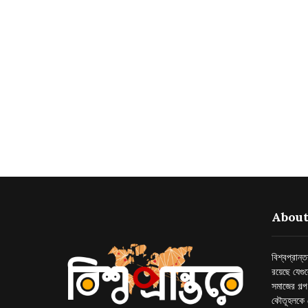
About
বিশ্বপ্রান
রয়েছে যেগু
সমাজের গল্
কৌতূহলকে 