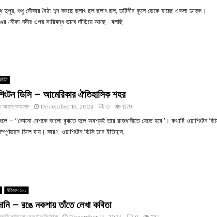
্ধ দুপুর, শুধু নৌকার বৈঠা শব্দ করছে ছলাৎ ছল ছলাৎ ছল, তটিনীর কূলে ডেকে যাচ্ছে একলা ডাহুক।
ঙের নৌকা নদীর ওপর সারিবদ্ধ ভাবে দাঁড়িয়ে আছে—বলছি
িচিতি
শিংটন ডিসি – আমেরিকার ঐতিহাসিক শহর
খ আহাদ আহসান
December 16, 2024
0
1179
 বলে – “কোনো দেশকে ভালো বুঝতে হলে অবশ্যই তার রাজধানীতে যেতে হবে”। কথাটি ওয়াশিংটন ডি
ম্পূর্ণভাবে মিলে যায়। কারণ, ওয়াশিংটন ডিসি তার ইতিহাস,
ইতিহাস ১০১
ানি – রঙে নকশায় তাঁতে লেখা কবিতা
াজাদী ফাবিয়ানা ফেরদৌস সিনথিয়া
December 14, 2024
0
741