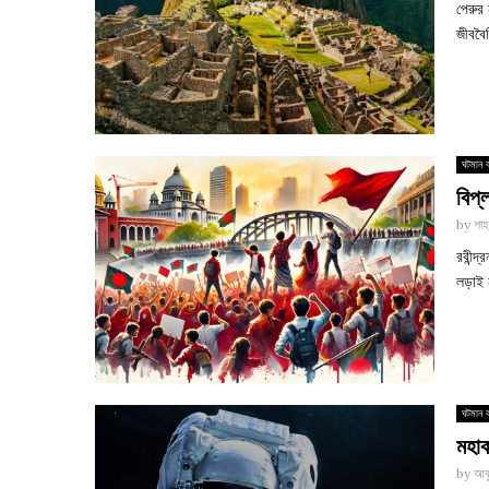
পেরুর
জীববৈচ
ঘটমান ব
বিপ্
by
শাহ
রবীন্দ
লড়াই 
ঘটমান ব
মহাক
by
আবু