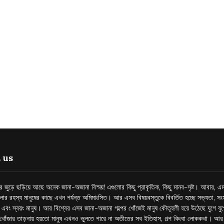
 us
্তর জুড়ে ছড়িয়ে আছে অনেক জানা-অজানা বিস্ময়! এগুলোর কিছু প্রাকৃতিক, কিছু মানব-সৃষ্ট। আবার, এম
লোর রহস্য মানুষের কাছে এখন পর্যন্ত অমিমাংসিত। আর এসব বিষয়বস্তুকে বিবর্তিত হচ্ছে সভ্যতা, সংস
প এবং স্বয়ং মানুষ। আর বিশ্বের এসব জানা-অজানা গল্পের খোঁজেই মানুষ কৌতূহলী হয়ে উঠেছে যুগে য
খোঁজার তাড়নায় হয়তো মানুষ এখনও ভুলতে পারে না অতীতের সব ইতিহাস, গল্প কিংবা লোককথা। আ