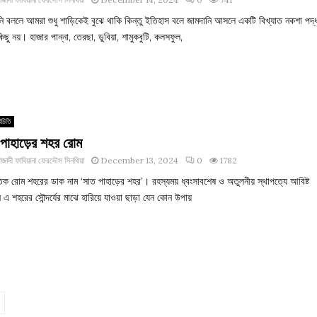
নি বললে আমরা শুধু শাড়িকেই বুঝে থাকি কিন্তু ইতিহাস বলে জামদানি আসলে একটি বিখ্যাত নকশা পদ্
কিছু নয়। হাজার পান্না, তেরছা, ডুবিয়া, শামুকবুটি, কলসফুল,
িচিতি
পাহাড়ের শহর রোম
াজাদী ফাবিয়ানা ফেরদৌস সিনথিয়া
December 13, 2024
0
1782
তিক রোম শহরের ডাক নাম ‘সাত পাহাড়ের শহর’। রহস্যময় ধ্বংসাবশেষ ও অতুলনীয় স্থাপত্যে আবিষ্ট
ন এ শহরের সৌন্দর্যের মাঝে হারিয়ে যাওয়া ছাড়া যেন কোন উপায়