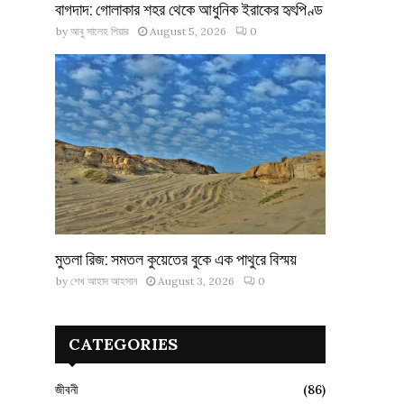
বাগদাদ: গোলাকার শহর থেকে আধুনিক ইরাকের হৃৎপিণ্ড
by
আবু সালেহ পিয়ার
August 5, 2026
0
মুতলা রিজ: সমতল কুয়েতের বুকে এক পাথুরে বিস্ময়
by
শেখ আহাদ আহসান
August 3, 2026
0
CATEGORIES
জীবনী
(86)