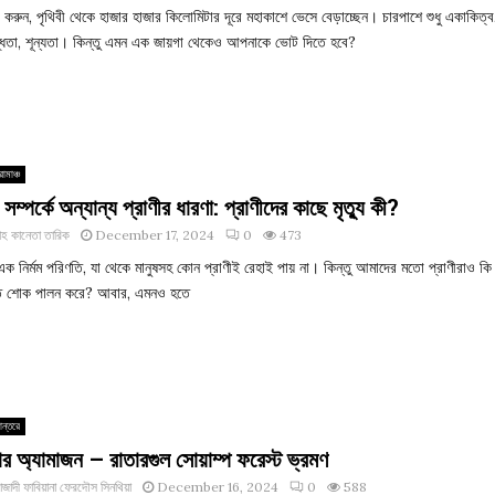
া করুন, পৃথিবী থেকে হাজার হাজার কিলোমিটার দূরে মহাকাশে ভেসে বেড়াচ্ছেন। চারপাশে শুধু একাকিত্ব
ব্ধতা, শূন্যতা। কিন্তু এমন এক জায়গা থেকেও আপনাকে ভোট দিতে হবে?
োমাঞ্চ
যু সম্পর্কে অন্যান্য প্রাণীর ধারণা: প্রাণীদের কাছে মৃত্যু কী?
াহ কানেতা তারিক
December 17, 2024
0
473
! এক নির্মম পরিণতি, যা থেকে মানুষসহ কোন প্রাণীই রেহাই পায় না। কিন্তু আমাদের মতো প্রাণীরাও ক
ুতে শোক পালন করে? আবার, এমনও হতে
ান্তরে
ার অ্যামাজন – রাতারগুল সোয়াম্প ফরেস্ট ভ্রমণ
াজাদী ফাবিয়ানা ফেরদৌস সিনথিয়া
December 16, 2024
0
588