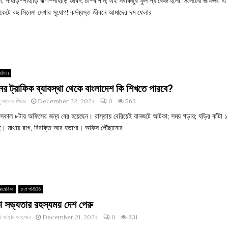
ী, পাহাড়-পাহাড়ি ঝর্ণা-পাহাড়ি জীবন, চা-বাগান; এই সবকিছুর ফুল প্যাকেজ হলো সিলেটের জাফলং; এ
কেটে বহু সিনেমা দেখার সুযোগ! কর্মব্যস্ত জীবনে আমাদের দম ফেলার
র্তমান
নের ট্রাফিক ব্যাবস্থা থেকে বাংলাদেশ কি শিখতে পারবে?
 সালেহ পিয়ার
December 22, 2024
0
563
, সকাল ৮টায় অফিসের জন্য বের হয়েছেন। রাস্তায় বেরিয়েই যানজটে আটকা; সময় গড়ায়; ঘড়ির কাঁটা ১
ছুঁই। মাথায় রাগ, বিরক্তি আর হতাশা। অফিস পৌঁছানোর
 আমেরিকা
দেশ পরিচিতি
 সভ্যতার রহস্যময় দেশ পেরু
খ আহাদ আহসান
December 21, 2024
0
631