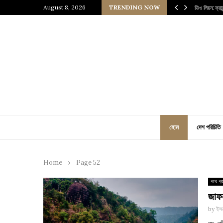
 প্রাচীন জাপানি আধ্যাত্মিকতার ছোঁয়া
August 8, 2026
TRENDING NOW
ভিও লিয়ন: ফ্র
হোম
দেশ পরিচিতি
Home
Page 52
পথে প্র
জাফল
by
ইসর