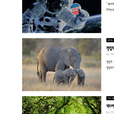
“কল্পন
নিস্ত
রহস্য র
মৃত্
by
সাব
মৃত্যু
মৃত্য
পথে প্র
বাংল
by
শাহ