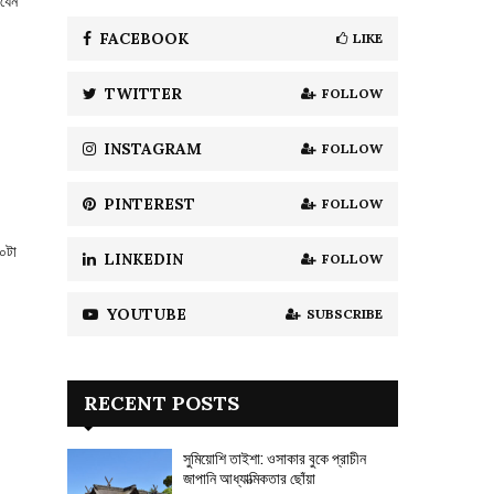
 যেন
f
A
o
FACEBOOK
LIKE
r
R
:
TWITTER
FOLLOW
C
H
INSTAGRAM
FOLLOW
PINTEREST
FOLLOW
০টা
LINKEDIN
FOLLOW
YOUTUBE
SUBSCRIBE
RECENT POSTS
সুমিয়োশি তাইশা: ওসাকার বুকে প্রাচীন
জাপানি আধ্যাত্মিকতার ছোঁয়া